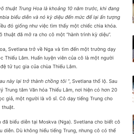
 võ thuật Trung Hoa là khoảng 10 năm trước, khi đang
mbia biểu diễn và nó kỳ diệu đến mức để lại ấn tượng
điều đó giống như việc tìm thấy một chiếc chìa khóa.
 thuật đã mở ra cho cô một “hành trình kỳ diệu”.
oa, Svetlana trở về Nga và tìm đến một trường dạy
học Thiếu Lâm. Huấn luyện viên của cô là một người
 đệ tử tục gia của chùa Thiếu Lâm.
au này lại trở thành chồng tôi
“, Svetlana thổ lộ. Sau
 lý Trung tâm Văn hóa Thiếu Lâm, nơi hiện có hơn 20
ọc giả, một người là võ sĩ. Cô dạy tiếng Trung cho
 thuật.
đã biểu diễn tại Moskva (Nga). Svetlana cho biết cô
 diễn. Dù không hiểu tiếng Trung, nhưng cô có thể