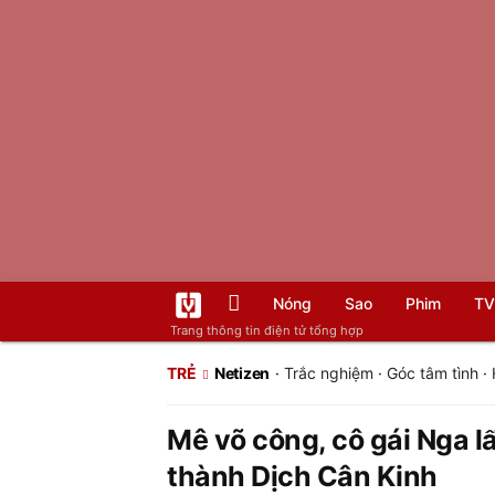
Nóng
Sao
Phim
TV
Trang thông tin điện tử tổng hợp
TRẺ
Netizen
·
Trắc nghiệm
·
Góc tâm tình
·
Mê võ công, cô gái Nga l
thành Dịch Cân Kinh