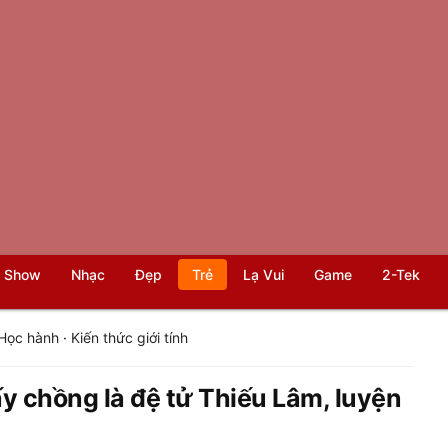
 Show
Nhạc
Đẹp
Trẻ
Lạ Vui
Game
2-Tek
Học hành
·
Kiến thức giới tính
ấy chồng là đệ tử Thiếu Lâm, luyện