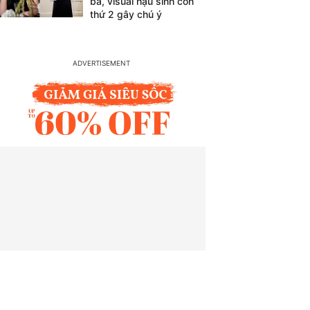
bà, visual hậu sinh con
thứ 2 gây chú ý