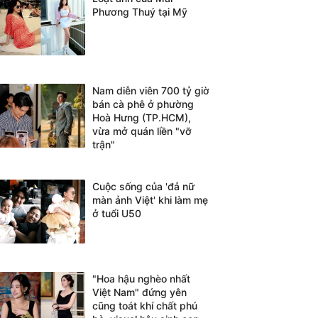
Phương Thuý tại Mỹ
Nam diễn viên 700 tỷ giờ
bán cà phê ở phường
Hoà Hưng (TP.HCM),
vừa mở quán liền "vỡ
trận"
Cuộc sống của 'đả nữ
màn ảnh Việt' khi làm mẹ
ở tuổi U50
"Hoa hậu nghèo nhất
Việt Nam" đứng yên
cũng toát khí chất phú