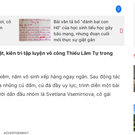
i, cô
Bài văn tả bố “đánh bại con
ân
Hổ” của học sinh tiểu học gây
bão mạng, nhưng đoạn cuối
mới thực sự giật gân
t, kiên trì tập luyện võ công Thiếu Lâm Tự trong
hiêm, năm võ sinh xếp hàng ngay ngắn. Sau động tác
a những cú đấm, cú đá đầy uy lực, trình diễn một bài
i dẫn đầu nhóm là Svetlana Vsemirnova, cô gái