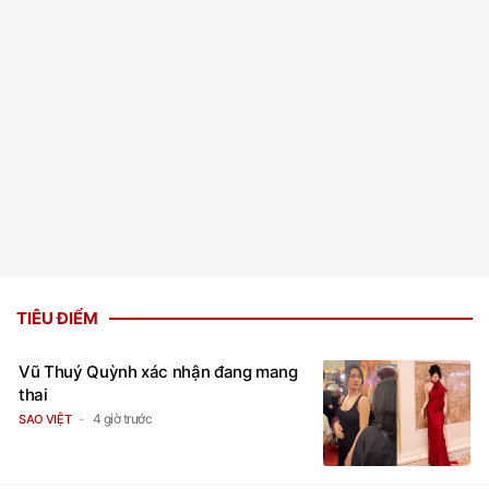
TIÊU ĐIỂM
Vũ Thuý Quỳnh xác nhận đang mang
thai
4 giờ trước
SAO VIỆT