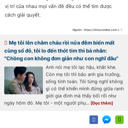
vị trí của nhau mọi vấn đề đều có thể tìm được
cách giải quyết.
https://tintuconline.com.vn/
me-chong-len-thanh-pho-giup-
cham-chau-bo-chong-ngay-nao-
cung-goi-dien-giuc-ve-
Mẹ tôi lên chăm cháu rồi nửa đêm biến mất
5049152.html
cùng sổ đỏ, tôi lo đến thót tim thì bà nhắn:
"Chồng con không đơn giản như con nghĩ đâu"
Anh nói mẹ tôi lạc hậu, khắt khe.
Còn mẹ tôi thì bảo anh gia trưởng,
sống tính toán. Tôi từng nghĩ không
gì có thể khiến mình đứng giữa ranh
giới gia đình mà thấy bối rối như
ngày hôm đó. Mẹ tôi - một người phụ...