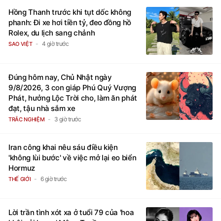
Hồng Thanh trước khi tụt dốc không
phanh: Đi xe hơi tiền tỷ, đeo đồng hồ
Rolex, du lịch sang chảnh
4 giờ trước
SAO VIỆT
Đúng hôm nay, Chủ Nhật ngày
9/8/2026, 3 con giáp Phú Quý Vượng
Phát, hưởng Lộc Trời cho, làm ăn phát
đạt, tậu nhà sắm xe
3 giờ trước
TRẮC NGHIỆM
Iran công khai nêu sáu điều kiện
'không lùi bước' về việc mở lại eo biển
Hormuz
6 giờ trước
THẾ GIỚI
Lời trần tình xót xa ở tuổi 79 của 'hoa