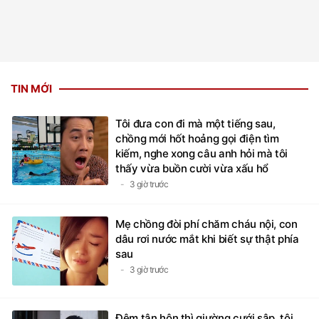
TIN MỚI
Tôi đưa con đi mà một tiếng sau,
chồng mới hốt hoảng gọi điện tìm
kiếm, nghe xong câu anh hỏi mà tôi
thấy vừa buồn cười vừa xấu hổ
3 giờ trước
Mẹ chồng đòi phí chăm cháu nội, con
dâu rơi nước mắt khi biết sự thật phía
sau
3 giờ trước
Đêm tân hôn thì giường cưới sập, tôi