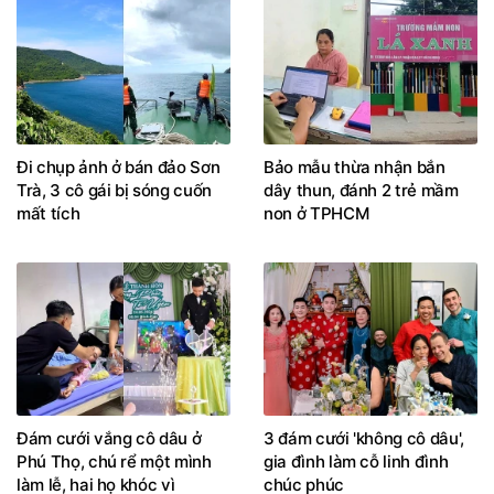
Đi chụp ảnh ở bán đảo Sơn
Bảo mẫu thừa nhận bắn
Trà, 3 cô gái bị sóng cuốn
dây thun, đánh 2 trẻ mầm
mất tích
non ở TPHCM
Đám cưới vắng cô dâu ở
3 đám cưới 'không cô dâu',
Phú Thọ, chú rể một mình
gia đình làm cỗ linh đình
làm lễ, hai họ khóc vì
chúc phúc