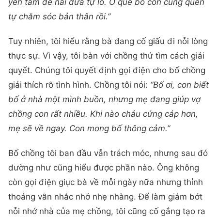
yên tâm để hai đứa tự lo. Ở quê bố con cũng quen
tự chăm sóc bản thân rồi.”
Tuy nhiên, tôi hiểu rằng bà đang cố giấu đi nỗi lòng
thực sự. Vì vậy, tôi bàn với chồng thử tìm cách giải
quyết. Chúng tôi quyết định gọi điện cho bố chồng
giải thích rõ tình hình. Chồng tôi nói:
“Bố ơi, con biết
bố ở nhà một mình buồn, nhưng mẹ đang giúp vợ
chồng con rất nhiều. Khi nào cháu cứng cáp hơn,
mẹ sẽ về ngay. Con mong bố thông cảm.”
Bố chồng tôi ban đầu vẫn trách móc, nhưng sau đó
dường như cũng hiểu được phần nào. Ông không
còn gọi điện giục bà về mỗi ngày nữa nhưng thỉnh
thoảng vẫn nhắc nhở nhẹ nhàng. Để làm giảm bớt
nỗi nhớ nhà của mẹ chồng, tôi cũng cố gắng tạo ra