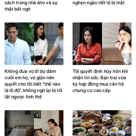
sách trong nhà kho và sự
nghẹn ngào tiết lộ bí mật
thật bất ngờ
Không đưa vợ đi dự đám
Tôi quyết định hủy hôn khi
cưới em họ, vợ giận nên
nhận tin sốc: Bạn trai vừa
quyết cho tôi biết "thế nào
ký hợp đồng mua căn hộ
là lễ độ", không ngờ lại bị tôi
chung cư cao cấp
lật ngược tình thế