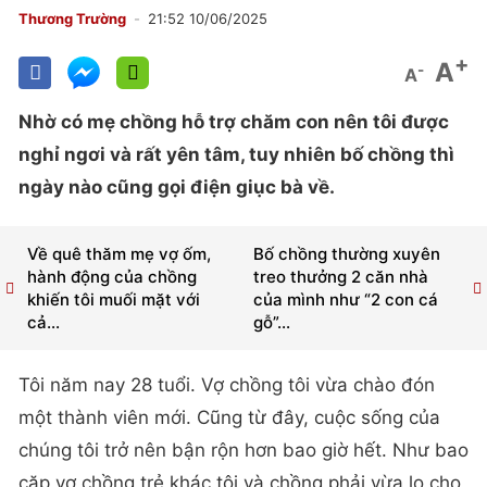
Thương Trường
21:52 10/06/2025
+
A
-
A
Nhờ có mẹ chồng hỗ trợ chăm con nên tôi được
nghỉ ngơi và rất yên tâm, tuy nhiên bố chồng thì
ngày nào cũng gọi điện giục bà về.
Về quê thăm mẹ vợ ốm,
Bố chồng thường xuyên
hành động của chồng
treo thưởng 2 căn nhà
khiến tôi muối mặt với
của mình như “2 con cá
cả...
gỗ”...
Tôi năm nay 28 tuổi. Vợ chồng tôi vừa chào đón
một thành viên mới. Cũng từ đây, cuộc sống của
chúng tôi trở nên bận rộn hơn bao giờ hết. Như bao
cặp vợ chồng trẻ khác tôi và chồng phải vừa lo cho