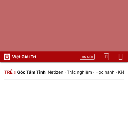
Việt Giải Trí
TIN MỚI
TRẺ
Góc Tâm Tình
·
Netizen
·
Trắc nghiệm
·
Học hành
·
Kiến 