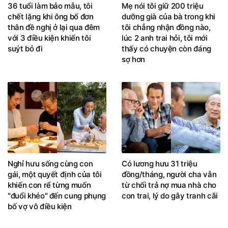
36 tuổi làm bảo mẫu, tôi
Mẹ nói tôi giữ 200 triệu
chết lặng khi ông bố đơn
dưỡng già của bà trong khi
thân đề nghị ở lại qua đêm
tôi chẳng nhận đồng nào,
với 3 điều kiện khiến tôi
lúc 2 anh trai hỏi, tôi mới
suýt bỏ đi
thấy có chuyện còn đáng
sợ hơn
Nghỉ hưu sống cùng con
Có lương hưu 31 triệu
gái, một quyết định của tôi
đồng/tháng, người cha vẫn
khiến con rể từng muốn
từ chối trả nợ mua nhà cho
"đuổi khéo" đến cung phụng
con trai, lý do gây tranh cãi
bố vợ vô điều kiện