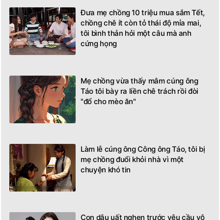
Đưa mẹ chồng 10 triệu mua sắm Tết,
chồng chê ít còn tỏ thái độ mỉa mai,
tôi bình thản hỏi một câu mà anh
cứng họng
Mẹ chồng vừa thấy mâm cúng ông
Táo tôi bày ra liền chê trách rồi đòi
"đổ cho mèo ăn"
Làm lễ cúng ông Công ông Táo, tôi bị
mẹ chồng đuổi khỏi nhà vì một
chuyện khó tin
Con dâu uất nghẹn trước yêu cầu vô