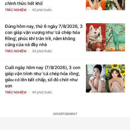
chính thức hết khổ
42 phút trước
TRẮC NGHIỆM
Đúng hôm nay, thứ 6 ngày 7/8/2026, 3
con giáp vận vượng như 'cá chép hóa
Rồng', phúc khí tràn trề, nằm không
cũng của nả đầy nhà
34 phút trước
TRẮC NGHIỆM
Cuối ngày hôm nay (7/8/2026), 3 con
giáp vận trình như 'cá chép hóa rồng',
giàu có lên bất chấp, số đỏ chót như
son
44 phút trước
TRẮC NGHIỆM