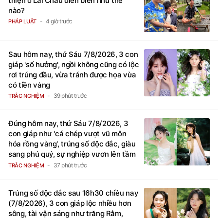
thiện ở Lai Châu diễn biến như thế
nào?
4 giờ trước
PHÁP LUẬT
Sau hôm nay, thứ Sáu 7/8/2026, 3 con
giáp 'số hưởng', ngồi không cũng có lộc
rơi trúng đầu, vừa tránh được họa vừa
có tiền vàng
39 phút trước
TRẮC NGHIỆM
Đúng hôm nay, thứ Sáu 7/8/2026, 3
con giáp như 'cá chép vượt vũ môn
hóa rồng vàng', trúng số độc đắc, giàu
sang phú quý, sự nghiệp vươn lên tầm
cao mới
37 phút trước
TRẮC NGHIỆM
Trúng số độc đắc sau 16h30 chiều nay
(7/8/2026), 3 con giáp lộc nhiều hơn
sông, tài vận sáng như trăng Rằm,