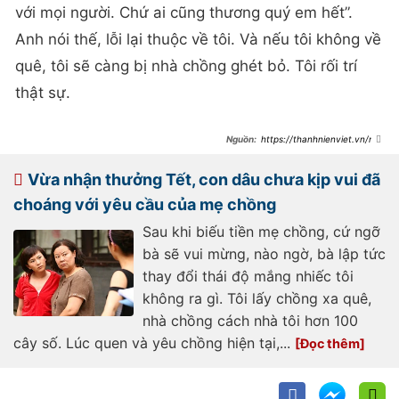
với mọi người. Chứ ai cũng thương quý em hết”.
Anh nói thế, lỗi lại thuộc về tôi. Và nếu tôi không về
quê, tôi sẽ càng bị nhà chồng ghét bỏ. Tôi rối trí
thật sự.
https://thanhnienviet.vn/me
-chong-goi-dien-chi-noi-4-tu-ma-
vo-chong-toi-dung-ngoi-khong-
yen-209250107201338812.htm
Vừa nhận thưởng Tết, con dâu chưa kịp vui đã
choáng với yêu cầu của mẹ chồng
Sau khi biếu tiền mẹ chồng, cứ ngỡ
bà sẽ vui mừng, nào ngờ, bà lập tức
thay đổi thái độ mắng nhiếc tôi
không ra gì. Tôi lấy chồng xa quê,
nhà chồng cách nhà tôi hơn 100
cây số. Lúc quen và yêu chồng hiện tại,...