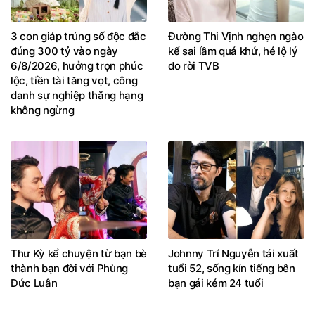
3 con giáp trúng số độc đắc
Đường Thi Vịnh nghẹn ngào
đúng 300 tỷ vào ngày
kể sai lầm quá khứ, hé lộ lý
6/8/2026, hưởng trọn phúc
do rời TVB
lộc, tiền tài tăng vọt, công
danh sự nghiệp thăng hạng
không ngừng
Thư Kỳ kể chuyện từ bạn bè
Johnny Trí Nguyễn tái xuất
thành bạn đời với Phùng
tuổi 52, sống kín tiếng bên
Đức Luân
bạn gái kém 24 tuổi