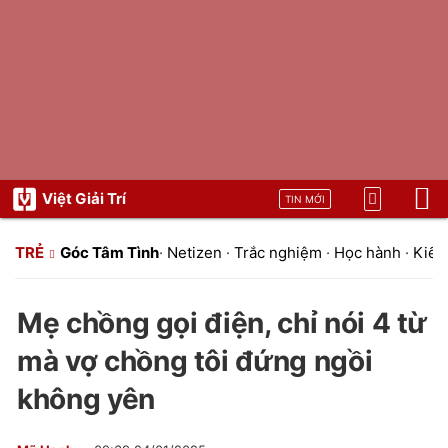
Việt Giải Trí
TIN MỚI
TRẺ
Góc Tâm Tình
·
Netizen
·
Trắc nghiệm
·
Học hành
·
Kiến 
Mẹ chồng gọi điện, chỉ nói 4 từ
mà vợ chồng tôi đứng ngồi
không yên