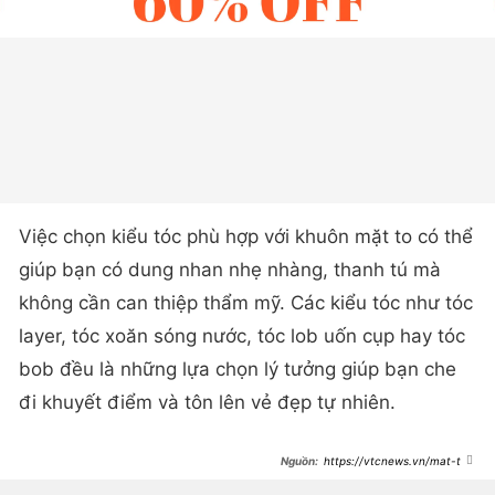
Việc chọn kiểu tóc phù hợp với khuôn mặt to có thể
giúp bạn có dung nhan nhẹ nhàng, thanh tú mà
không cần can thiệp thẩm mỹ. Các kiểu tóc như tóc
layer, tóc xoăn sóng nước, tóc lob uốn cụp hay tóc
bob đều là những lựa chọn lý tưởng giúp bạn che
đi khuyết điểm và tôn lên vẻ đẹp tự nhiên.
https://vtcnews.vn/mat-to-
nen-de-kieu-toc-nao-ar931851.html