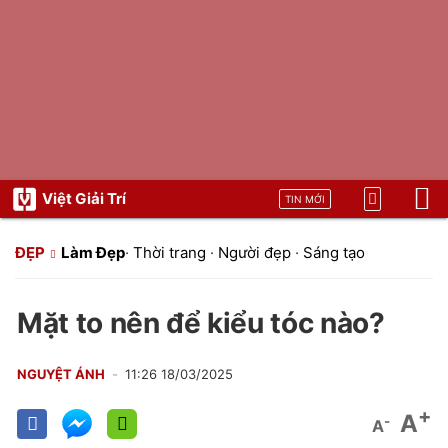
Việt Giải Trí
TIN MỚI
ĐẸP
Làm Đẹp
·
Thời trang
·
Người đẹp
·
Sáng tạo
Mặt to nên để kiểu tóc nào?
NGUYỆT ÁNH
11:26 18/03/2025
+
A
-
A