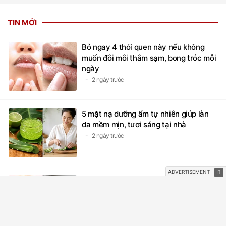
TIN MỚI
Bỏ ngay 4 thói quen này nếu không
muốn đôi môi thâm sạm, bong tróc mỗi
ngày
2 ngày trước
5 mặt nạ dưỡng ẩm tự nhiên giúp làn
da mềm mịn, tươi sáng tại nhà
2 ngày trước
Bí quyết dưỡng da tay mềm mịn, trắng
hồng tự nhiên đơn giản, hiệu quả ngay
tại nhà
3 ngày trước