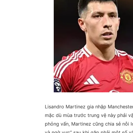
Lisandro Martinez gia nhập Manchester
mặc dù mùa trước trung vệ này phải vậ
phỏng vấn, Martinez cũng chia sẻ nỗi l
và ngờ vực” sau khi gặp phải một số v