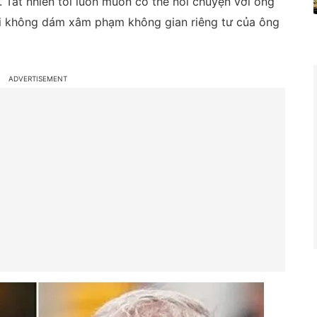
. Tất nhiên tôi luôn muốn có thể nói chuyện với ông
tôi không dám xâm phạm không gian riêng tư của ông