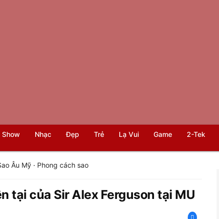
 Show
Nhạc
Đẹp
Trẻ
Lạ Vui
Game
2-Tek
Sao Âu Mỹ
·
Phong cách sao
iện tại của Sir Alex Ferguson tại MU