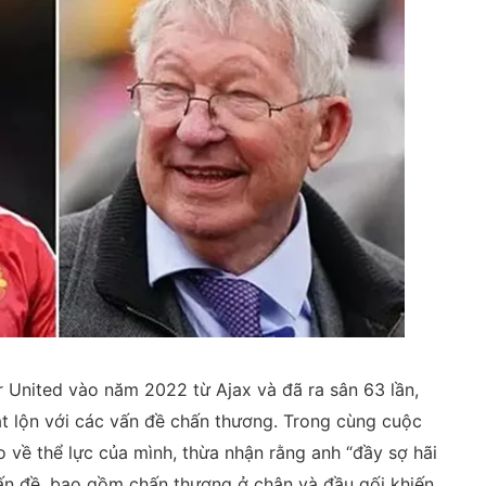
 United vào năm 2022 từ Ajax và đã ra sân 63 lần,
t lộn với các vấn đề chấn thương. Trong cùng cuộc
o về thể lực của mình, thừa nhận rằng anh “đầy sợ hãi
ấn đề, bao gồm chấn thương ở chân và đầu gối khiến