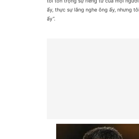
tôi tôn trọng sự riêng tư của mọi người
ấy, thực sự lắng nghe ông ấy, nhưng 
ấy”.