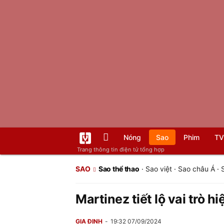
Nóng
Sao
Phim
TV
Trang thông tin điện tử tổng hợp
SAO
Sao thể thao
·
Sao việt
·
Sao châu Á
·
Martinez tiết lộ vai trò h
GIA ĐỊNH
19:32 07/09/2024