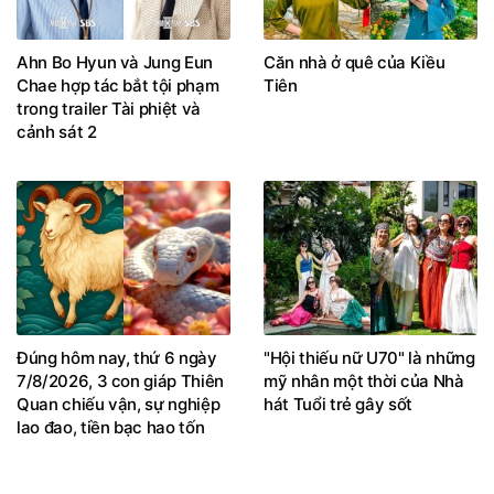
Ahn Bo Hyun và Jung Eun
Căn nhà ở quê của Kiều
Chae hợp tác bắt tội phạm
Tiên
trong trailer Tài phiệt và
cảnh sát 2
Đúng hôm nay, thứ 6 ngày
"Hội thiếu nữ U70" là những
7/8/2026, 3 con giáp Thiên
mỹ nhân một thời của Nhà
Quan chiếu vận, sự nghiệp
hát Tuổi trẻ gây sốt
lao đao, tiền bạc hao tốn