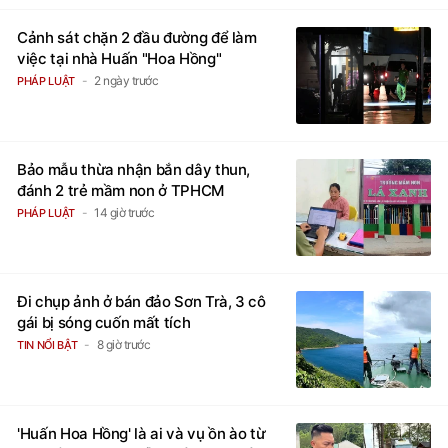
Cảnh sát chặn 2 đầu đường để làm
việc tại nhà Huấn "Hoa Hồng"
2 ngày trước
PHÁP LUẬT
Bảo mẫu thừa nhận bắn dây thun,
đánh 2 trẻ mầm non ở TPHCM
14 giờ trước
PHÁP LUẬT
Đi chụp ảnh ở bán đảo Sơn Trà, 3 cô
gái bị sóng cuốn mất tích
8 giờ trước
TIN NỔI BẬT
'Huấn Hoa Hồng' là ai và vụ ồn ào từ