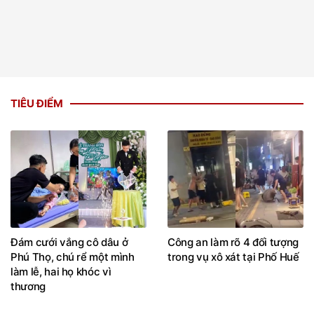
TIÊU ĐIỂM
Đám cưới vắng cô dâu ở
Công an làm rõ 4 đối tượng
Phú Thọ, chú rể một mình
trong vụ xô xát tại Phố Huế
làm lễ, hai họ khóc vì
thương