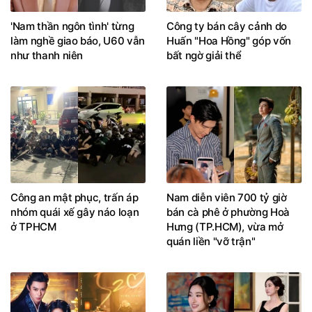
'Nam thần ngôn tình' từng
Công ty bán cây cảnh do
làm nghề giao báo, U60 vẫn
Huấn "Hoa Hồng" góp vốn
như thanh niên
bất ngờ giải thể
Công an mật phục, trấn áp
Nam diễn viên 700 tỷ giờ
nhóm quái xế gây náo loạn
bán cà phê ở phường Hoà
ở TPHCM
Hưng (TP.HCM), vừa mở
quán liền "vỡ trận"