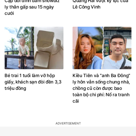
Cặp đôi đình đám showbiz
Quang Hải vượt kỷ lục của
ly thân gấp sau 15 ngày
Lê Công Vinh
cưới
Bé trai 1 tuổi làm vỡ hộp
Kiều Tiên và "anh Ba Đông"
giấy, khách sạn đòi đền 3,3
ly hôn vẫn sống chung nhà,
triệu đồng
chồng cũ còn được bao
toàn bộ chi phí: Nổ ra tranh
cãi