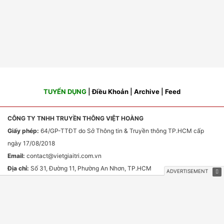
TUYỂN DỤNG
|
Điều Khoản
|
Archive
|
Feed
CÔNG TY TNHH TRUYỀN THÔNG VIỆT HOÀNG
Giấy phép:
64/GP-TTĐT do Sở Thông tin & Truyền thông TP.HCM cấp
ngày 17/08/2018
Email:
contact
@vietgiaitri.com.vn
Địa chỉ:
Số 31, Đường 11, Phường An Nhơn, TP.HCM
Chịu trách nhiệm nội dung:
Ông Phan Văn Sơn
HỢP TÁC TRUYỀN THÔNG & QUẢNG CÁO
Email:
webmaster
@vietgiaitri.com.vn