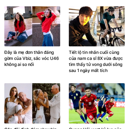
Đây là mẹ đơn thân đáng
Tiết lộ tin nhắn cuối cùng
gờm của Vbiz, sắc vóc U46
của nam ca sĩ 8X vừa được
không ai so nổi
tìm thấy tử vong dưới sông
sau 1 ngày mất tích