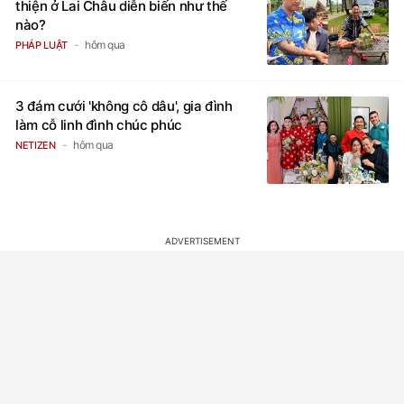
thiện ở Lai Châu diễn biến như thế
nào?
hôm qua
PHÁP LUẬT
3 đám cưới 'không cô dâu', gia đình
làm cỗ linh đình chúc phúc
hôm qua
NETIZEN