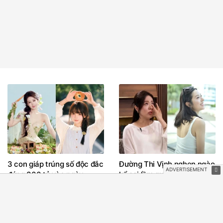
3 con giáp trúng số độc đắc
Đường Thi Vịnh nghẹn ngào
đúng 300 tỷ vào ngày
kể sai lầm quá khứ, hé lộ lý
6/8/2026, hưởng trọn phúc
do rời TVB
lộc, tiền tài tăng vọt, công
danh sự nghiệp thăng hạng
không ngừng