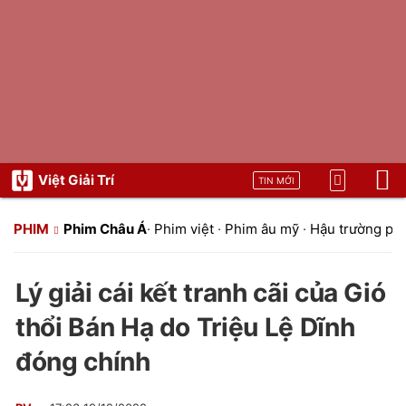
Việt Giải Trí
TIN MỚI
PHIM
Phim Châu Á
·
Phim việt
·
Phim âu mỹ
·
Hậu trường ph
Lý giải cái kết tranh cãi của Gió
thổi Bán Hạ do Triệu Lệ Dĩnh
đóng chính