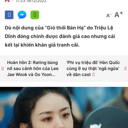
PV
17:23 19/12/2022
+
A
-
A
Dù nội dung của “Gió thổi Bán Hạ” do Triệu Lệ
Dĩnh đóng chính được đánh giá cao nhưng cái
kết lại khiến khán giả tranh cãi.
Hoàn hồn 2: Rating bùng
‘Phi vụ triệu đô’ Hàn Quốc
nổ sau cảnh hôn của Lee
cùng 9 sự thật ‘ngã ngửa’
Jae Wook và Go Yoon...
về dàn cast