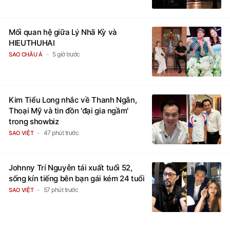
Mối quan hệ giữa Lý Nhã Kỳ và
HIEUTHUHAI
5 giờ trước
SAO CHÂU Á
Kim Tiểu Long nhắc về Thanh Ngân,
Thoại Mỹ và tin đồn 'đại gia ngầm'
trong showbiz
47 phút trước
SAO VIỆT
Johnny Trí Nguyễn tái xuất tuổi 52,
sống kín tiếng bên bạn gái kém 24 tuổi
57 phút trước
SAO VIỆT