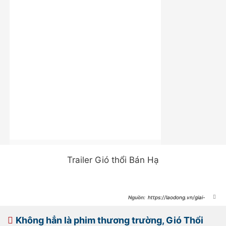
Trailer Gió thổi Bán Hạ
https://laodong.vn/giai-
tri/ly-giai-cai-ket-tranh-cai-cua-gio-
thoi-ban-ha-do-trieu-le-dinh-dong-
chinh-1128818.ldo
Không hẳn là phim thương trường, Gió Thổi