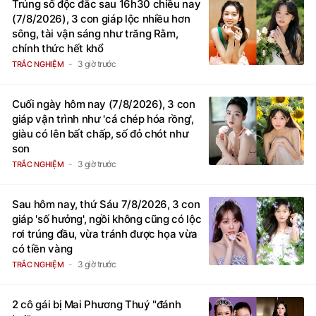
Trúng số độc đắc sau 16h30 chiều nay
(7/8/2026), 3 con giáp lộc nhiều hơn
sông, tài vận sáng như trăng Rằm,
chính thức hết khổ
3 giờ trước
TRẮC NGHIỆM
Cuối ngày hôm nay (7/8/2026), 3 con
giáp vận trình như 'cá chép hóa rồng',
giàu có lên bất chấp, số đỏ chót như
son
3 giờ trước
TRẮC NGHIỆM
Sau hôm nay, thứ Sáu 7/8/2026, 3 con
giáp 'số hưởng', ngồi không cũng có lộc
rơi trúng đầu, vừa tránh được họa vừa
có tiền vàng
3 giờ trước
TRẮC NGHIỆM
2 cô gái bị Mai Phương Thuý "đánh