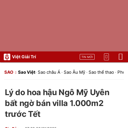
Việt Giải Trí
TIN MỚI
SAO
Sao Việt
·
Sao châu Á
·
Sao Âu Mỹ
·
Sao thể thao
·
Phon
Lý do hoa hậu Ngô Mỹ Uyên
bất ngờ bán villa 1.000m2
trước Tết