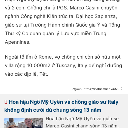
và 2 con. Chồng chị là PGS. Marco Casini chuyên
ngành Công nghệ Kiến trúc tại Đại học Sapienza,
giáo sư tại Trường Hành chính Quốc gia Ý và Tổng
Thư ký Cơ quan quản lý Lưu vực miền Trung
Apennines.
Ngoài tổ ấm ở Rome, vợ chồng chị còn sở hữu một
villa rộng 10.000m2 ở Tuscany, Italy để nghỉ dưỡng
vào các dịp lễ, Tết.
https://vietnamnet.vn/ly-do-
ngo-my-uyen-bat-ngo-ban-het-
biet-thu-dat-vang-villa-1-000m2-o-
tphcm-2365391.html
Hoa hậu Ngô Mỹ Uyên và chồng giáo sư Italy
không định cưới dù chung sống 13 năm
Hoa hậu Ngô Mỹ Uyên và giáo sư
Marco Casini chung sống 13 năm,