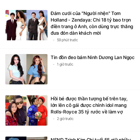
Đám cưới của "Người nhện" Tom
Holland - Zendaya: Chi 18 tỷ bao trọn
điền trang ở Anh, còn dùng trực thăng
đưa đón dàn khách mời
59 phút trước
Tin đồn đeo bám Ninh Dương Lan Ngọc
1 giờ trước
Hồi bé được thần tượng bế trên tay,
lớn lên cô gái được chính idol mang
Rolls-Royce 35 tỷ rước về làm vợ
2 giờ trước
NSND Trịnh Kim Chi tuổi 55 giữ nhiều