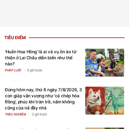
TIÊU ĐIỂM
'Huấn Hoa Hồng' là ai và vụ ồn ào từ
thiện ở Lai Châu diễn biến như thế
nào?
6 giờ trước
PHÁP LUẬT
Đúng hôm nay, thứ 6 ngày 7/8/2026, 3
con giáp vận vượng như 'cá chép hóa
Rồng', phúc khí tràn trề, nằm không
cũng của nả đầy nhà
3 giờ trước
TRẮC NGHIỆM