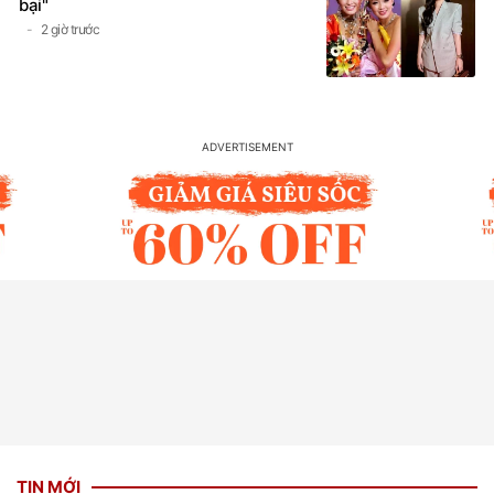
bại"
2 giờ trước
TIN MỚI