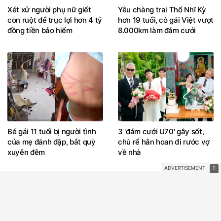
Xét xử người phụ nữ giết
Yêu chàng trai Thổ Nhĩ Kỳ
con ruột để trục lợi hơn 4 tỷ
hơn 19 tuổi, cô gái Việt vượt
đồng tiền bảo hiểm
8.000km làm đám cưới
Bé gái 11 tuổi bị người tình
3 'đám cưới U70' gây sốt,
của mẹ đánh đập, bắt quỳ
chú rể hân hoan đi rước vợ
xuyên đêm
về nhà