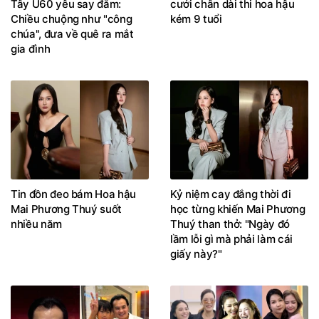
Tây U60 yêu say đắm:
cưới chân dài thi hoa hậu
Chiều chuộng như "công
kém 9 tuổi
chúa", đưa về quê ra mắt
gia đình
Tin đồn đeo bám Hoa hậu
Kỷ niệm cay đắng thời đi
Mai Phương Thuý suốt
học từng khiến Mai Phương
nhiều năm
Thuý than thở: "Ngày đó
lầm lỗi gì mà phải làm cái
giấy này?"