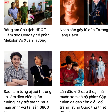
Bắt giam Chủ tịch HĐQT,
Nhan sắc gây lú của Trương
Giám đốc Công ty cổ phần
Lăng Hách
Mekolor Võ Xuân Trường
Sao nam từng bị coi thường
Lần đầu vì 2 câu thoại mà
khi làm diễn viên quần
muốn xem cả bộ phim: Cặp
chúng, nay trở thành "vua
chính đã đẹp còn giỏi, cổ
màn ảnh" với tài sản 6800
trang Trung Quốc thứ thiệt