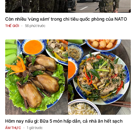
Còn nhiều 'vùng xám' trong chi tiêu quốc phòng của NATO
56 phút trước
THẾ GIỚI
Hôm nay nấu gì: Bữa 5 món hấp dẫn, cả nhà ăn hết sạch
1 giờ trước
ẨM THỰC