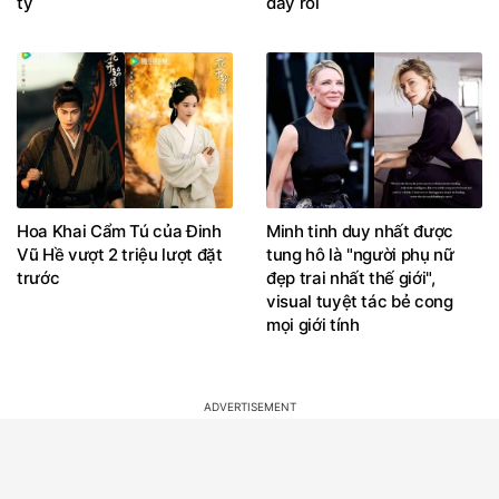
tỷ
đây rồi
Hoa Khai Cẩm Tú của Đinh
Minh tinh duy nhất được
Vũ Hề vượt 2 triệu lượt đặt
tung hô là "người phụ nữ
trước
đẹp trai nhất thế giới",
visual tuyệt tác bẻ cong
mọi giới tính