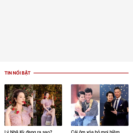
TIN NỔI BẬT
Lý Nhã Kỳ đang ra sao?
Cái ôm xóa bỏ mọi hiềm