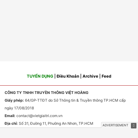
TUYỂN DỤNG
|
Điều Khoản
|
Archive
|
Feed
CÔNG TY TNHH TRUYỀN THÔNG VIỆT HOÀNG
Giấy phép:
64/GP-TTĐT do Sở Thông tin & Truyền thông TP.HCM cấp
ngày 17/08/2018
Email:
contact
@vietgiaitri.com.vn
Địa chỉ:
Số 31, Đường 11, Phường An Nhơn, TP.HCM
Chịu trách nhiệm nội dung:
Ông Phan Văn Sơn