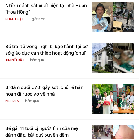
Nhiều cảnh sát xuất hiện tại nhà Huấn
"Hoa Hồng"
1 giờ trước
PHÁP LUẬT
Bé trai tử vong, nghi bị bạo hành tại cơ
sở giáo dục can thiệp hoạt động 'chui'
hôm qua
TIN NỔI BẬT
3 'đám cưới U70' gây sốt, chú rể hân
hoan đi rước vợ về nhà
hôm qua
NETIZEN
Bé gái 11 tuổi bị người tình của mẹ
đánh đập, bắt quỳ xuyên đêm