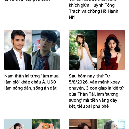
khích giữa Huỳnh Tông
Trạch và chồng Hồ Hạnh
Nhi
Nam thần lai từng 'làm mưa
Sau hôm nay, thứ Tư
làm gió' khắp châu Á, U60
5/8/2026, vận mệnh xoay
làm nông dân, sống ẩn dật
chuyển, 3 con giáp là 'đệ tử'
của Thần Tài, làm 'sương
sương' mà tiền vàng đầy
két, tiêu xài phủ phê