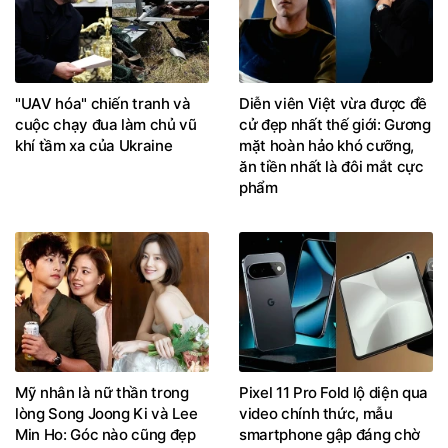
"UAV hóa" chiến tranh và
Diễn viên Việt vừa được đề
cuộc chạy đua làm chủ vũ
cử đẹp nhất thế giới: Gương
khí tầm xa của Ukraine
mặt hoàn hảo khó cưỡng,
ăn tiền nhất là đôi mắt cực
phẩm
Mỹ nhân là nữ thần trong
Pixel 11 Pro Fold lộ diện qua
lòng Song Joong Ki và Lee
video chính thức, mẫu
Min Ho: Góc nào cũng đẹp
smartphone gập đáng chờ