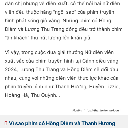
đàn chị nhưng về diễn xuất, có thể nói hai nữ diễn
viên đều thuộc hàng “ngôi sao” của phim truyền
hình phát sóng giờ vàng. Những phim có Hồng
Diễm và Lương Thu Trang đóng đều trở thành phim
“ăn khách” thu hút lượng lớn khán giả.
Vì vậy, trong cuộc đua giải thưởng Nữ diễn viên
xuất sắc của phim truyền hình tại Cánh diều vàng
2024, Lương Thu Trang và Hồng Diễm sẽ đối đầu
nhau, cùng với những diễn viên thực lực khác của
phim truyền hình như Thanh Hương, Huyền Lizzie,
Hoàng Hà, Thu Quỳnh…
https://thanhnien.vn/luong-
thu-trang-doi-dau-hong-diem-tai-
canh-dieu-vang-2024-
185240905144241266.htm
Vì sao phim có Hồng Diễm và Thanh Hương