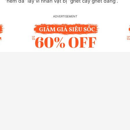
“ném đá” lây vì nhân vật bị “ghét cay ghét đắng”.