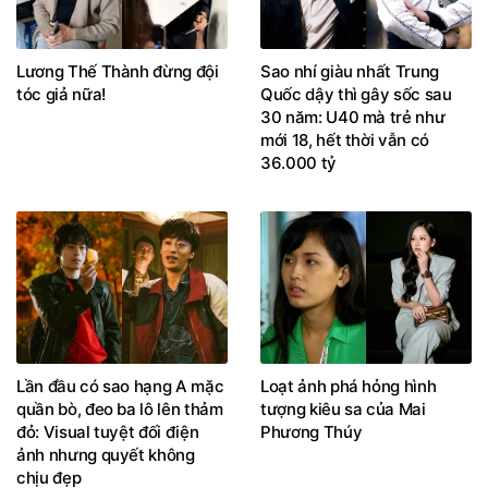
Lương Thế Thành đừng đội
Sao nhí giàu nhất Trung
tóc giả nữa!
Quốc dậy thì gây sốc sau
30 năm: U40 mà trẻ như
mới 18, hết thời vẫn có
36.000 tỷ
Lần đầu có sao hạng A mặc
Loạt ảnh phá hỏng hình
quần bò, đeo ba lô lên thảm
tượng kiêu sa của Mai
đỏ: Visual tuyệt đối điện
Phương Thúy
ảnh nhưng quyết không
chịu đẹp