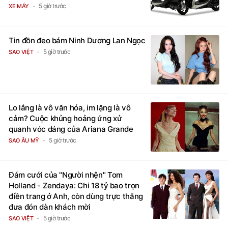
5 giờ trước
XE MÁY
Tin đồn đeo bám Ninh Dương Lan Ngọc
5 giờ trước
SAO VIỆT
Lo lắng là vô văn hóa, im lặng là vô
cảm? Cuộc khủng hoảng ứng xử
quanh vóc dáng của Ariana Grande
5 giờ trước
SAO ÂU MỸ
Đám cưới của "Người nhện" Tom
Holland - Zendaya: Chi 18 tỷ bao trọn
điền trang ở Anh, còn dùng trực thăng
đưa đón dàn khách mời
5 giờ trước
SAO VIỆT