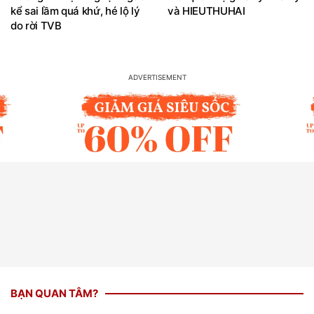
kể sai lầm quá khứ, hé lộ lý
và HIEUTHUHAI
do rời TVB
BẠN QUAN TÂM?