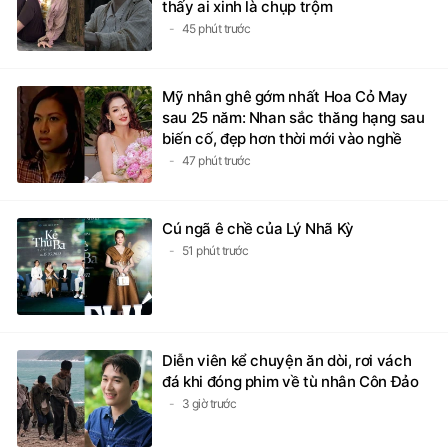
thấy ai xinh là chụp trộm
45 phút trước
Mỹ nhân ghê gớm nhất Hoa Cỏ May
sau 25 năm: Nhan sắc thăng hạng sau
biến cố, đẹp hơn thời mới vào nghề
47 phút trước
Cú ngã ê chề của Lý Nhã Kỳ
51 phút trước
Diễn viên kể chuyện ăn dòi, rơi vách
đá khi đóng phim về tù nhân Côn Đảo
3 giờ trước