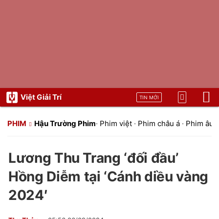
Việt Giải Trí
TIN MỚI
PHIM
Hậu Trường Phim
·
Phim việt
·
Phim châu á
·
Phim âu 
Lương Thu Trang ‘đối đầu’
Hồng Diễm tại ‘Cánh diều vàng
2024′