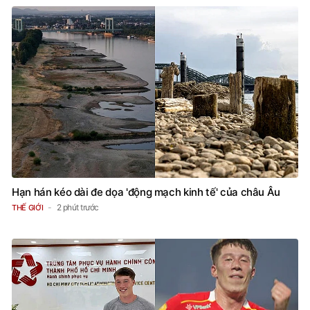
Hạn hán kéo dài đe dọa 'động mạch kinh tế' của châu Âu
2 phút trước
THẾ GIỚI