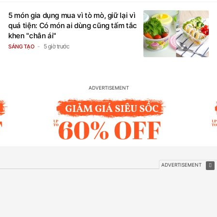
5 món gia dụng mua vì tò mò, giữ lại vì
quá tiện: Có món ai dùng cũng tấm tắc
khen "chân ái"
5 giờ trước
SÁNG TẠO