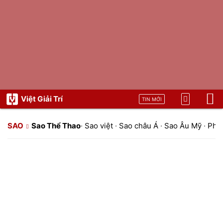
Việt Giải Trí
TIN MỚI
SAO
Sao Thể Thao
·
Sao việt
·
Sao châu Á
·
Sao Âu Mỹ
·
Pho