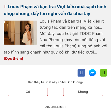
bao-khoe-tron-lung-tran-sau-tham-
my-nhan-sac-co-thang-hang-so-
Louis Phạm và bạn trai Việt kiều xoá sạch hình
voi-thoi-lam-van-dong-vien-
193250325124410454.htm
chụp chung, dấy lên nghi vấn đã chia tay
Louis Phạm và bạn trai Việt kiều ít
tương tác dần trên mạng xã hội...
Mới đây, cựu hot girl TDDC Phạm
Như Phương (hay còn nổi tiếng với
cái tên Louis Phạm) tung bộ ảnh với
tạo hình sang chảnh như quý cô khi dự tiệc cưới...
Bạn thấy bài viết này có hữu ích không?
Có
Không