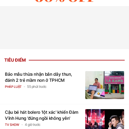
TIÊU ĐIỂM
Bảo mẫu thừa nhận bắn dây thun,
đánh 2 trẻ mầm non ở TPHCM
55 phút trước
PHÁP LUẬT
Cậu bé hát bolero 'lột xác' khiến Đàm
Vĩnh Hưng 'đứng ngồi không yên'
4 giờ trước
TV SHOW