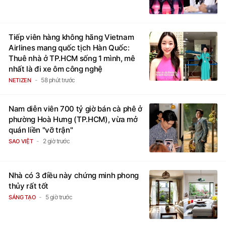
Tiếp viên hàng không hãng Vietnam
Airlines mang quốc tịch Hàn Quốc:
Thuê nhà ở TP.HCM sống 1 mình, mê
nhất là đi xe ôm công nghệ
58 phút trước
NETIZEN
Nam diễn viên 700 tỷ giờ bán cà phê ở
phường Hoà Hưng (TP.HCM), vừa mở
quán liền "vỡ trận"
2 giờ trước
SAO VIỆT
Nhà có 3 điều này chứng minh phong
thủy rất tốt
5 giờ trước
SÁNG TẠO