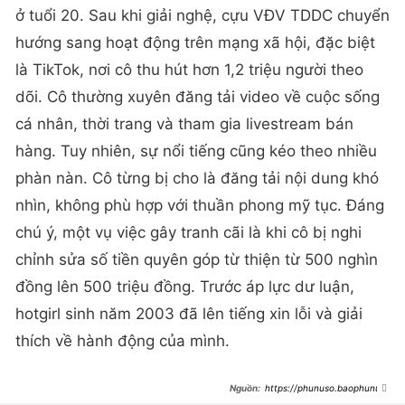
ở tuổi 20. Sau khi giải nghệ, cựu VĐV TDDC chuyển
hướng sang hoạt động trên mạng xã hội, đặc biệt
là TikTok, nơi cô thu hút hơn 1,2 triệu người theo
dõi. Cô thường xuyên đăng tải video về cuộc sống
cá nhân, thời trang và tham gia livestream bán
hàng. Tuy nhiên, sự nổi tiếng cũng kéo theo nhiều
phàn nàn. Cô từng bị cho là đăng tải nội dung khó
nhìn, không phù hợp với thuần phong mỹ tục. Đáng
chú ý, một vụ việc gây tranh cãi là khi cô bị nghi
chỉnh sửa số tiền quyên góp từ thiện từ 500 nghìn
đồng lên 500 triệu đồng. Trước áp lực dư luận,
hotgirl sinh năm 2003 đã lên tiếng xin lỗi và giải
thích về hành động của mình.
https://phunuso.baophunuth
udo.vn/louis-pham-dien-vay-ho-