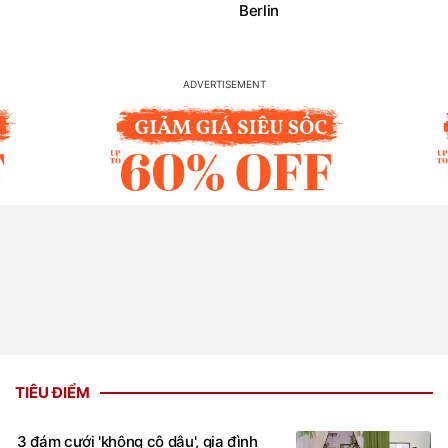
Berlin
TIÊU ĐIỂM
3 đám cưới 'không cô dâu', gia đình