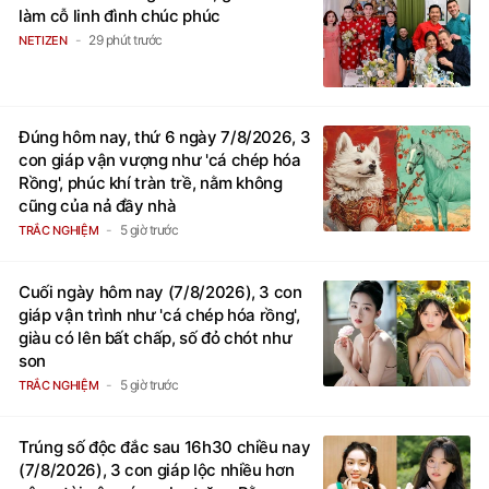
làm cỗ linh đình chúc phúc
29 phút trước
NETIZEN
Đúng hôm nay, thứ 6 ngày 7/8/2026, 3
con giáp vận vượng như 'cá chép hóa
Rồng', phúc khí tràn trề, nằm không
cũng của nả đầy nhà
5 giờ trước
TRẮC NGHIỆM
Cuối ngày hôm nay (7/8/2026), 3 con
giáp vận trình như 'cá chép hóa rồng',
giàu có lên bất chấp, số đỏ chót như
son
5 giờ trước
TRẮC NGHIỆM
Trúng số độc đắc sau 16h30 chiều nay
(7/8/2026), 3 con giáp lộc nhiều hơn