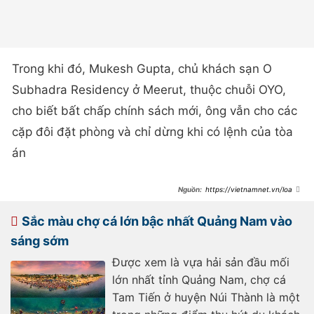
Trong khi đó, Mukesh Gupta, chủ khách sạn O
Subhadra Residency ở Meerut, thuộc chuỗi OYO,
cho biết bất chấp chính sách mới, ông vẫn cho các
cặp đôi đặt phòng và chỉ dừng khi có lệnh của tòa
án
https://vietnamnet.vn/loat-
khach-san-tu-choi-cho-cac-doi-
chua-dang-ky-ket-hon-thue-chung-
phong-2364564.html
Sắc màu chợ cá lớn bậc nhất Quảng Nam vào
sáng sớm
Được xem là vựa hải sản đầu mối
lớn nhất tỉnh Quảng Nam, chợ cá
Tam Tiến ở huyện Núi Thành là một