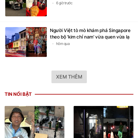
6 giờ trước
Người Việt tò mò khám phá Singapore
theo bộ 'kim chỉ nam' vừa quen vừa lạ
hôm qua
XEM THÊM
TIN NỔI BẬT