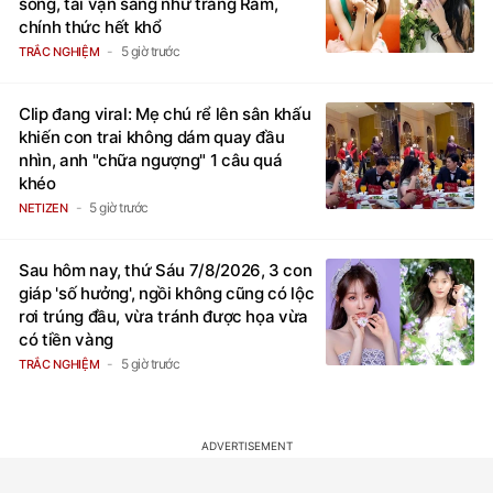
sông, tài vận sáng như trăng Rằm,
chính thức hết khổ
5 giờ trước
TRẮC NGHIỆM
Clip đang viral: Mẹ chú rể lên sân khấu
khiến con trai không dám quay đầu
nhìn, anh "chữa ngượng" 1 câu quá
khéo
5 giờ trước
NETIZEN
Sau hôm nay, thứ Sáu 7/8/2026, 3 con
giáp 'số hưởng', ngồi không cũng có lộc
rơi trúng đầu, vừa tránh được họa vừa
có tiền vàng
5 giờ trước
TRẮC NGHIỆM