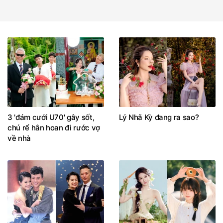
3 'đám cưới U70' gây sốt,
Lý Nhã Kỳ đang ra sao?
chú rể hân hoan đi rước vợ
về nhà