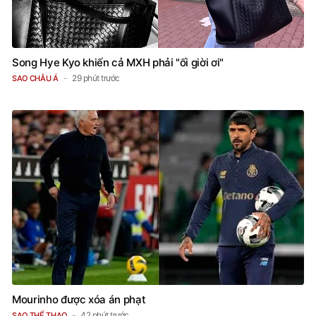
Song Hye Kyo khiến cả MXH phải "ối giời ơi"
29 phút trước
SAO CHÂU Á
Mourinho được xóa án phạt
42 phút trước
SAO THỂ THAO