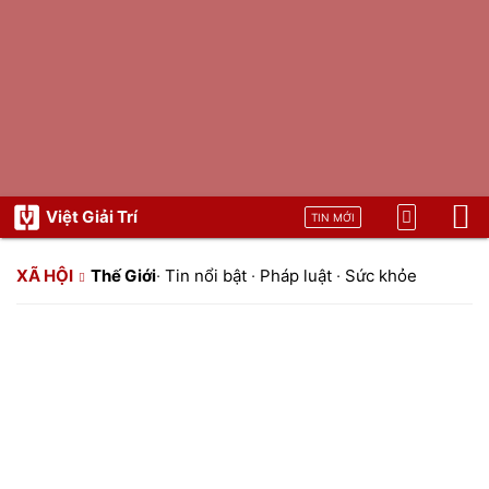
Việt Giải Trí
TIN MỚI
XÃ HỘI
Thế Giới
·
Tin nổi bật
·
Pháp luật
·
Sức khỏe