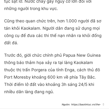
tục sạt lở. Nước chảy gây nguy cơ lớn đối với
những người trong khu vực.
Cũng theo quan chức trên, hơn 1.000 người đã sơ
tán khỏi Kaokalam. Người dân đang sử dụng mọi
công cụ để đưa các thi thể nạn nhân ra khỏi đống
đất đá.
Trước đó, giới chức chính phủ Papua New Guinea
thông báo thảm họa xảy ra tại làng Kaokalam
thuộc thị trấn Porgera của tỉnh Enga, cách thủ đô
Port Moresby khoảng 600 km về phía Tây Bắc.
Thời điểm lở đất vào khoảng 3h sáng 24/5 khi
nhiều dân làng đang ngủ.
https://baotintuc.vn/the-
gioi/lo-dat-tai-papua-new-guinea-