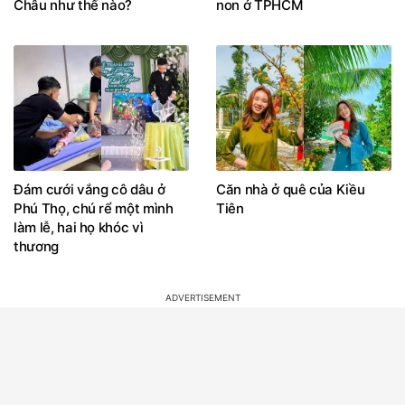
Châu như thế nào?
non ở TPHCM
Đám cưới vắng cô dâu ở
Căn nhà ở quê của Kiều
Phú Thọ, chú rể một mình
Tiên
làm lễ, hai họ khóc vì
thương