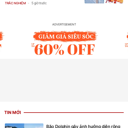
5 giờ trước
TRẮC NGHIỆM
TIN MỚI
Bão Dolphin gây ảnh hưởng diện rộng