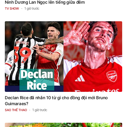
Ninh Dương Lan Ngọc lên tiếng giữa đêm
1 giờ trước
TV SHOW
Declan Rice đã nhắn 10 từ gì cho đồng đội mới Bruno
Guimaraes?
1 giờ trước
SAO THỂ THAO