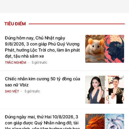
TIÊU ĐIỂM
Đúng hôm nay, Chủ Nhật ngày
9/8/2026, 3 con giáp Phú Quý Vượng
Phát, hưởng Lộc Trời cho, làm ăn phát
đạt, tậu nhà sắm xe
5 giờ trước
TRẮC NGHIỆM
Chiếc nhẫn kim cương 50 tỷ đồng của
sao nữ Vbiz
5 giờ trước
SAO VIỆT
Đúng ngày mai, thứ Hai 10/8/2026, 3
con giáp được Quý Nhân nâng đỡ, tài
lộc rủng rỉnh, yên tâm hưởng vinh hoa