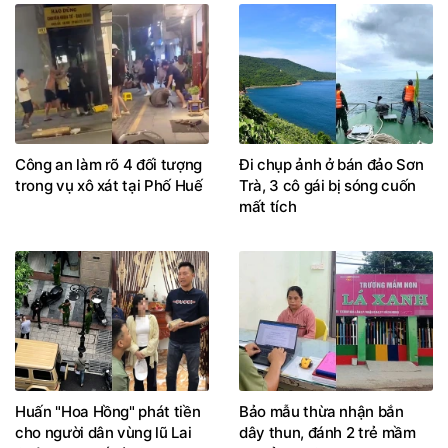
Công an làm rõ 4 đối tượng
Đi chụp ảnh ở bán đảo Sơn
trong vụ xô xát tại Phố Huế
Trà, 3 cô gái bị sóng cuốn
mất tích
Huấn "Hoa Hồng" phát tiền
Bảo mẫu thừa nhận bắn
cho người dân vùng lũ Lai
dây thun, đánh 2 trẻ mầm