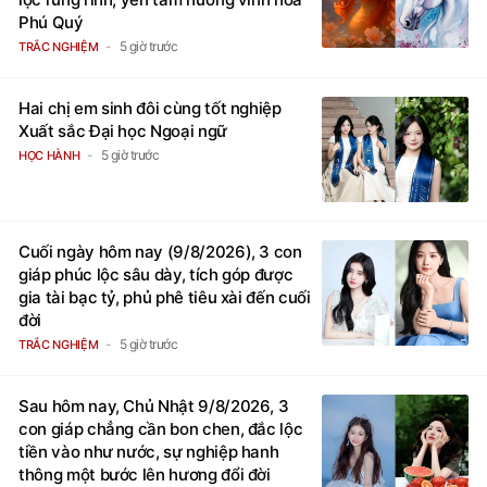
Phú Quý
5 giờ trước
TRẮC NGHIỆM
Hai chị em sinh đôi cùng tốt nghiệp
Xuất sắc Đại học Ngoại ngữ
5 giờ trước
HỌC HÀNH
Cuối ngày hôm nay (9/8/2026), 3 con
giáp phúc lộc sâu dày, tích góp được
gia tài bạc tỷ, phủ phê tiêu xài đến cuối
đời
5 giờ trước
TRẮC NGHIỆM
Sau hôm nay, Chủ Nhật 9/8/2026, 3
con giáp chẳng cần bon chen, đắc lộc
tiền vào như nước, sự nghiệp hanh
thông một bước lên hương đổi đời