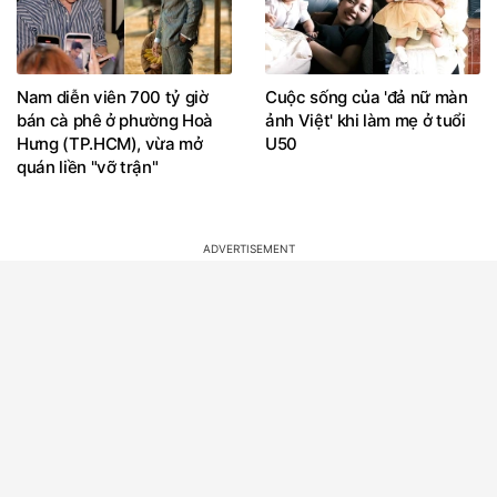
Nam diễn viên 700 tỷ giờ
Cuộc sống của 'đả nữ màn
bán cà phê ở phường Hoà
ảnh Việt' khi làm mẹ ở tuổi
Hưng (TP.HCM), vừa mở
U50
quán liền "vỡ trận"