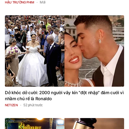
Mới
HẬU TRƯỜNG PHIM
Dở khóc dở cười: 2000 người vây kín "đột nhập" đám cưới vì
nhầm chú rể là Ronaldo
52 phút trước
NETIZEN