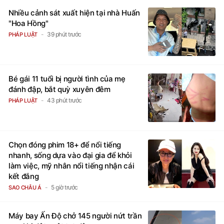
Nhiều cảnh sát xuất hiện tại nhà Huấn
"Hoa Hồng"
39 phút trước
PHÁP LUẬT
Bé gái 11 tuổi bị người tình của mẹ
đánh đập, bắt quỳ xuyên đêm
43 phút trước
PHÁP LUẬT
Chọn đóng phim 18+ để nổi tiếng
nhanh, sống dựa vào đại gia để khỏi
làm việc, mỹ nhân nổi tiếng nhận cái
kết đắng
5 giờ trước
SAO CHÂU Á
Máy bay Ấn Độ chở 145 người nứt trần