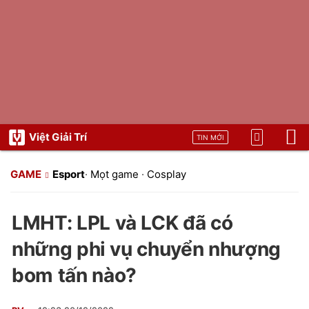
Việt Giải Trí
TIN MỚI
GAME
Esport
·
Mọt game
·
Cosplay
LMHT: LPL và LCK đã có
những phi vụ chuyển nhượng
bom tấn nào?