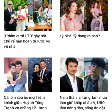
3 'đám cưới U70' gây sốt,
Lý Nhã Kỳ đang ra sao?
chú rể hân hoan đi rước vợ
về nhà
Cái ôm xóa bỏ mọi hiềm
Nam thần lai từng 'làm mưa
khích giữa Huỳnh Tông
làm gió' khắp châu Á, U60
Trạch và chồng Hồ Hạnh
làm nông dân, sống ẩn dật