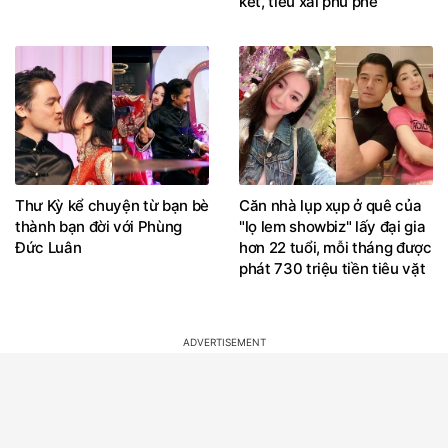
két, tiêu xài phủ phê
Thư Kỳ kể chuyện từ bạn bè
Căn nhà lụp xụp ở quê của
thành bạn đời với Phùng
"lọ lem showbiz" lấy đại gia
Đức Luân
hơn 22 tuổi, mỗi tháng được
phát 730 triệu tiền tiêu vặt