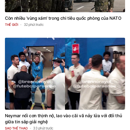
Còn nhiều 'vùng xám' trong chi tiêu quốc phòng của NATO
32 phút trước
THẾ GIỚI
Neymar nổi cơn thịnh nộ, lao vào cãi vã nảy lửa với đối thủ
giữa tin sắp giải nghệ
33 phút trước
SAO THỂ THAO