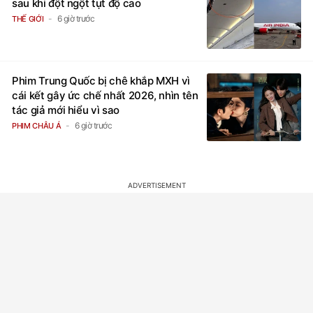
sau khi đột ngột tụt độ cao
6 giờ trước
THẾ GIỚI
Phim Trung Quốc bị chê khắp MXH vì
cái kết gây ức chế nhất 2026, nhìn tên
tác giả mới hiểu vì sao
6 giờ trước
PHIM CHÂU Á