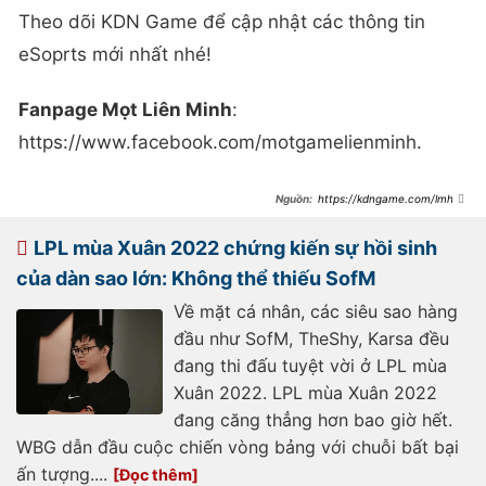
Theo dõi KDN Game để cập nhật các thông tin
eSoprts mới nhất nhé!
Fanpage Mọt Liên Minh
:
https://www.facebook.com/motgamelienminh.
https://kdngame.com/lmht-
lpl-va-lck-da-co-nhung-phi-vu-
chuyen-nhuong-bom-tan-nao
LPL mùa Xuân 2022 chứng kiến sự hồi sinh
của dàn sao lớn: Không thể thiếu SofM
Về mặt cá nhân, các siêu sao hàng
đầu như SofM, TheShy, Karsa đều
đang thi đấu tuyệt vời ở LPL mùa
Xuân 2022. LPL mùa Xuân 2022
đang căng thẳng hơn bao giờ hết.
WBG dẫn đầu cuộc chiến vòng bảng với chuỗi bất bại
ấn tượng....