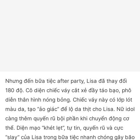
Nhưng đến bữa tiệc after party, Lisa đã thay đổi
180 độ. Cô diện chiếc váy cắt xẻ đầy táo bạo, phô
diễn thân hình nóng bỏng. Chiếc váy này có lớp lót
màu da, tạo “ảo giác” để lộ da thịt cho Lisa. Nữ idol
càng thêm quyến rũ bội phần khi chuyển động cơ
thể. Diện mạo “khét lẹt”, tự tin, quyến rũ và cực
“slay” của Lisa trong bữa tiệc nhanh chóng gây bão