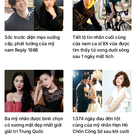
Sốc trước diện mạo xuống
Tiết lộ tin nhắn cuối cùng
cấp, phát tướng của mỹ
của nam ca sĩ 8X vừa được
nam Reply 1988
tìm thấy tử vong dưới sông
sau 1 ngày mất tích
Ba mỹ nhân được bình chọn
1.374 ngày đau đớn tột
có xương mặt đẹp nhất giới
cùng của mỹ nhân Hẹn Hò
giải trí Trung Quốc
Chốn Công Sở sau khi cưới