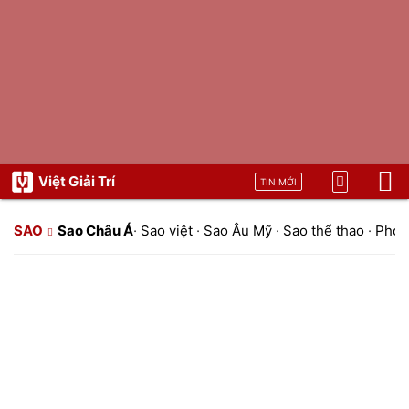
Việt Giải Trí
TIN MỚI
SAO
Sao Châu Á
·
Sao việt
·
Sao Âu Mỹ
·
Sao thể thao
·
Phon