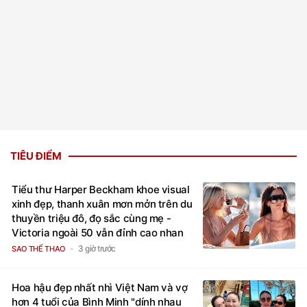
TIÊU ĐIỂM
Tiểu thư Harper Beckham khoe visual
xinh đẹp, thanh xuân mơn mởn trên du
thuyền triệu đô, đọ sắc cùng mẹ -
Victoria ngoài 50 vẫn đỉnh cao nhan
sắc
3 giờ trước
SAO THỂ THAO
Hoa hậu đẹp nhất nhì Việt Nam và vợ
hơn 4 tuổi của Bình Minh "dính nhau