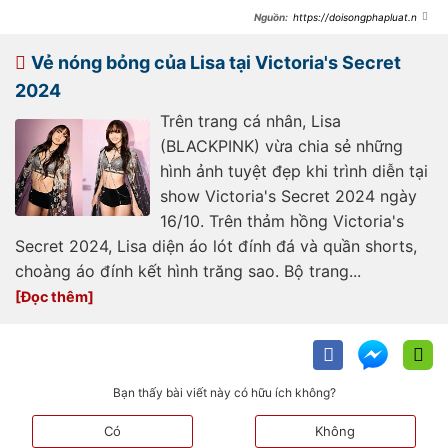
https://doisongphapluat.ngu
oiduatin.vn/lisa-lat-mat-180-do-tu-
tha-thuot-diu-dang-hoa-slay-khet-
let-chi-trong-nhay-mat-
Vẻ nóng bỏng của Lisa tại Victoria's Secret
a506982.html
2024
Trên trang cá nhân, Lisa
(BLACKPINK) vừa chia sẻ những
hình ảnh tuyệt đẹp khi trình diễn tại
show Victoria's Secret 2024 ngày
16/10. Trên thảm hồng Victoria's
Secret 2024, Lisa diện áo lót đính đá và quần shorts,
choàng áo đính kết hình trăng sao. Bộ trang...
Bạn thấy bài viết này có hữu ích không?
Có
Không