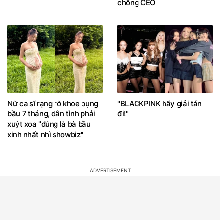
chồng CEO
Nữ ca sĩ rạng rỡ khoe bụng
"BLACKPINK hãy giải tán
bầu 7 tháng, dân tình phải
đi!"
xuýt xoa "đúng là bà bầu
xinh nhất nhì showbiz"