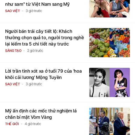
như sam" từ Việt Nam sang Mỹ
3 giờ trước
SAO VIỆT
Người bán trái cây tiết lộ: Khách
thường chọn quả to, người trong nghề
lại kiểm tra 5 chi tiết này trước
2 giờ trước
SÁNG TẠO
Lời trần tình xót xa ở tuổi 79 của 'hoa
khôi cải lương' Mộng Tuyền
3 giờ trước
SAO VIỆT
Mỹ ấn định các mốc thử nghiệm lá
chắn bí mật Vòm Vàng
4 giờ trước
THẾ GIỚI