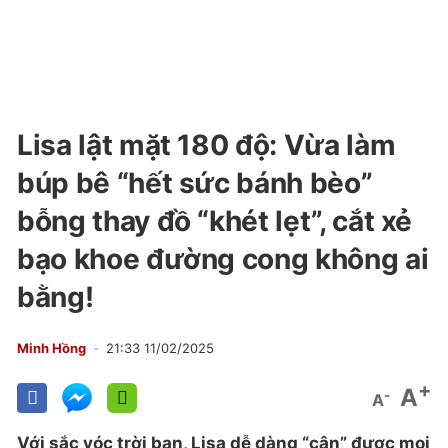
Lisa lật mặt 180 độ: Vừa làm
búp bê “hết sức bánh bèo”
bỗng thay đồ “khét lẹt”, cắt xẻ
bạo khoe đường cong không ai
bằng!
Minh Hồng
21:33 11/02/2025
+
A
-
A
Với sắc vóc trời ban, Lisa dễ dàng “cân” được mọi