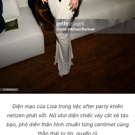
Diện mạo của Lisa trong tiệc after party khiến
netizen phát sốt. Nữ idol diện chiếc váy cắt xẻ táo
bạo, phô diễn thân hình chuẩn từng centimet cùng
thần thái tự tin, quyến rũ