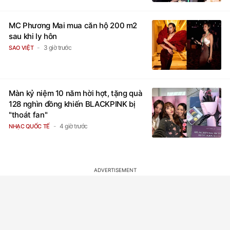
MC Phương Mai mua căn hộ 200 m2
sau khi ly hôn
3 giờ trước
SAO VIỆT
Màn kỷ niệm 10 năm hời hợt, tặng quà
128 nghìn đồng khiến BLACKPINK bị
"thoát fan"
4 giờ trước
NHẠC QUỐC TẾ