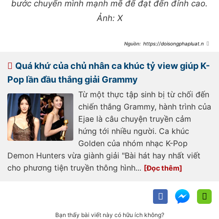
bước chuyển mình mạnh mẽ để đạt đến đỉnh cao.
Ảnh: X
https://doisongphapluat.ngu
oiduatin.vn/lisa-dien-world-cup-on-
ao-tranh-cai-giong-ca-han-quoc-
nay-lai-duoc-khen-het-loi-
Quá khứ của chủ nhân ca khúc tỷ view giúp K-
a642654.html
Pop lần đầu thắng giải Grammy
Từ một thực tập sinh bị từ chối đến
chiến thắng Grammy, hành trình của
Ejae là câu chuyện truyền cảm
hứng tới nhiều người. Ca khúc
Golden của nhóm nhạc K-Pop
Demon Hunters vừa giành giải "Bài hát hay nhất viết
cho phương tiện truyền thông hình...
Bạn thấy bài viết này có hữu ích không?