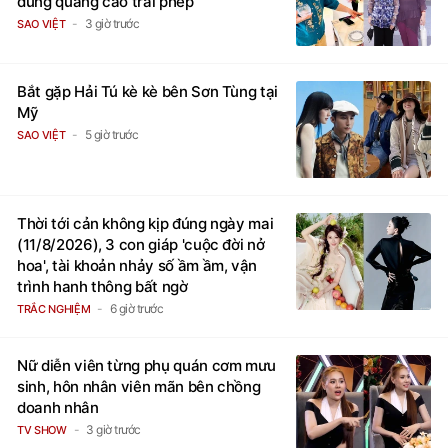
dùng quảng cáo trái phép
3 giờ trước
SAO VIỆT
Bắt gặp Hải Tú kè kè bên Sơn Tùng tại
Mỹ
5 giờ trước
SAO VIỆT
Thời tới cản không kịp đúng ngày mai
(11/8/2026), 3 con giáp 'cuộc đời nở
hoa', tài khoản nhảy số ầm ầm, vận
trình hanh thông bất ngờ
6 giờ trước
TRẮC NGHIỆM
Nữ diễn viên từng phụ quán cơm mưu
sinh, hôn nhân viên mãn bên chồng
doanh nhân
3 giờ trước
TV SHOW