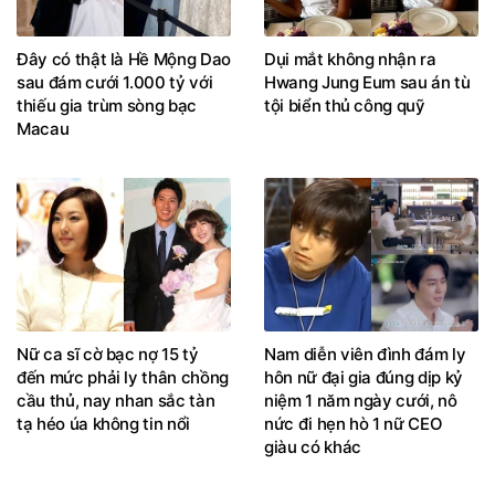
Đây có thật là Hề Mộng Dao
Dụi mắt không nhận ra
sau đám cưới 1.000 tỷ với
Hwang Jung Eum sau án tù
thiếu gia trùm sòng bạc
tội biển thủ công quỹ
Macau
Nữ ca sĩ cờ bạc nợ 15 tỷ
Nam diễn viên đình đám ly
đến mức phải ly thân chồng
hôn nữ đại gia đúng dịp kỷ
cầu thủ, nay nhan sắc tàn
niệm 1 năm ngày cưới, nô
tạ héo úa không tin nổi
nức đi hẹn hò 1 nữ CEO
giàu có khác