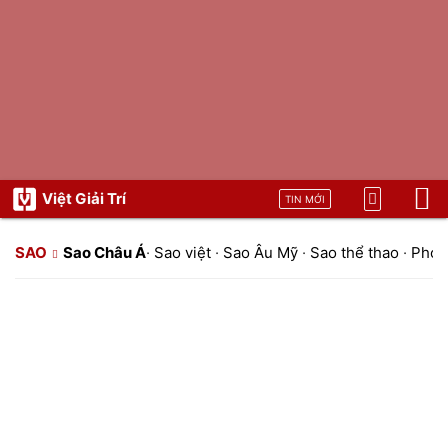
Việt Giải Trí
TIN MỚI
SAO
Sao Châu Á
·
Sao việt
·
Sao Âu Mỹ
·
Sao thể thao
·
Phon