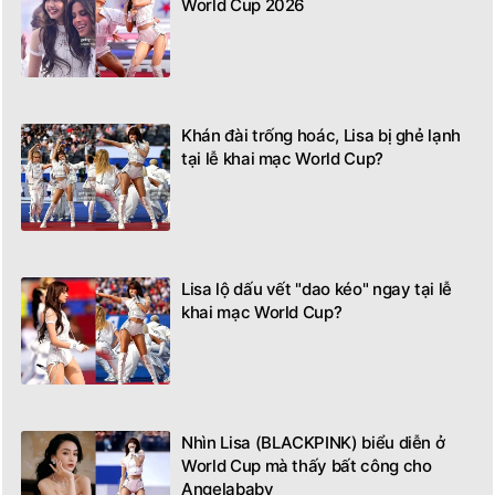
World Cup 2026
Khán đài trống hoác, Lisa bị ghẻ lạnh
tại lễ khai mạc World Cup?
Lisa lộ dấu vết "dao kéo" ngay tại lễ
khai mạc World Cup?
Nhìn Lisa (BLACKPINK) biểu diễn ở
World Cup mà thấy bất công cho
Angelababy