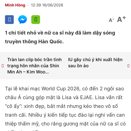
Minh Hồng
12:39 16/06/2026
+
A
-
A
1 chi tiết nhỏ về nữ ca sĩ này đã làm dậy sóng
truyền thông Hàn Quốc.
Tràn lan clip bóc trần tình
IU gây chú ý khi xuất hiện
trạng hôn nhân của Shin
sau ồn ào
Min Ah – Kim Woo...
Tại lễ khai mạc World Cup 2026, có đến 2 ngôi sao
châu Á cùng góp mặt là Lisa và EJAE. Lisa vẫn rất
“cô ấy”: xinh đẹp, bắt mắt nhưng kéo theo vô số
tranh cãi. Nhiều ý kiến tiếp tục đào lại nghi vấn can
thiệp thẩm mỹ, cho rằng gương mặt của nữ ca sĩ có