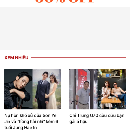
XEM NHIỀU
Nụ hôn khó xử của Son Ye
Chí Trung U70 cầu cứu bạn
Jin và "hồng hài nhi" kém 6
gái á hậu
tuổi Jung Hae In