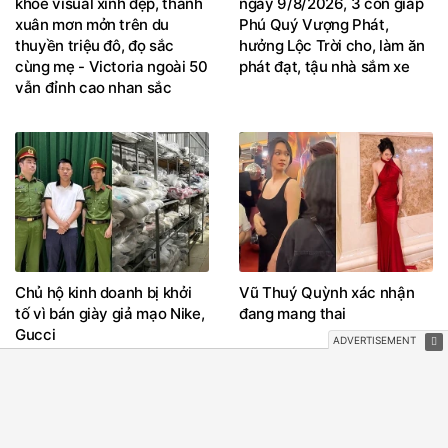
khoe visual xinh đẹp, thanh
ngày 9/8/2026, 3 con giáp
xuân mơn mởn trên du
Phú Quý Vượng Phát,
thuyền triệu đô, đọ sắc
hưởng Lộc Trời cho, làm ăn
cùng mẹ - Victoria ngoài 50
phát đạt, tậu nhà sắm xe
vẫn đỉnh cao nhan sắc
Chủ hộ kinh doanh bị khởi
Vũ Thuý Quỳnh xác nhận
tố vì bán giày giả mạo Nike,
đang mang thai
Gucci