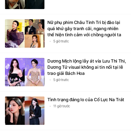
Nữ phụ phim Châu Tinh Trì bị đào lại
quá khứ gây tranh cãi, ngang nhiên
thể hiện tình cảm với chồng người ta
5 giờ trước
Dương Mịch lộng lẫy át vía Lưu Thi Thi,
Dương Tử visual không ai tin nổi tại lễ
trao giải Bách Hoa
5 giờ trước
Tình trạng đáng lo của Cổ Lực Na Trát
11 giờ trước