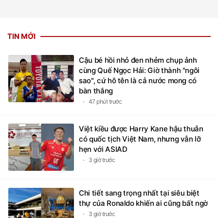
TIN MỚI
Cậu bé hồi nhỏ đen nhẻm chụp ảnh
cùng Quế Ngọc Hải: Giờ thành "ngôi
sao", cứ hô tên là cả nước mong có
bàn thắng
47 phút trước
Việt kiều được Harry Kane hậu thuẫn
có quốc tịch Việt Nam, nhưng vẫn lỡ
hẹn với ASIAD
3 giờ trước
Chi tiết sang trọng nhất tại siêu biệt
thự của Ronaldo khiến ai cũng bất ngờ
3 giờ trước