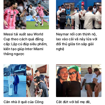
Messi tái xuất sau World
Neymar nổi cơn thịnh nộ,
Cup theo cách quá đẳng
lao vào cãi vã nảy lửa với
cấp: Lập cú đúp siêu phẩm,
đối thủ giữa tin sắp giải
kiến tạo giúp Inter Miami
nghệ
thắng ngược
Căn nhà ở quê của Công
Cắt đứt với bố mẹ đẻ,