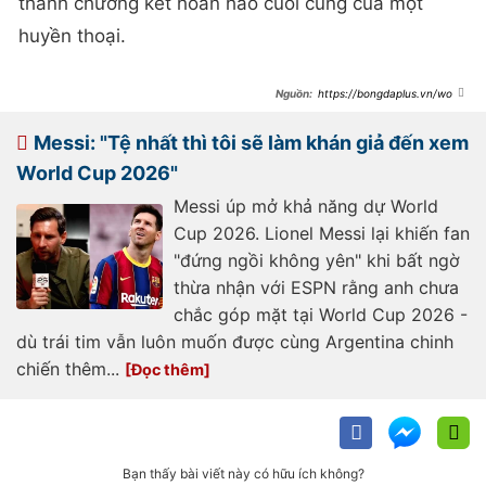
thành chương kết hoàn hảo cuối cùng của một
huyền thoại.
https://bongdaplus.vn/world
-cup/lionel-messi-da-world-cup-
2026-de-lam-gi-5064622606.html
Messi: "Tệ nhất thì tôi sẽ làm khán giả đến xem
World Cup 2026"
Messi úp mở khả năng dự World
Cup 2026. Lionel Messi lại khiến fan
"đứng ngồi không yên" khi bất ngờ
thừa nhận với ESPN rằng anh chưa
chắc góp mặt tại World Cup 2026 -
dù trái tim vẫn luôn muốn được cùng Argentina chinh
chiến thêm...
Bạn thấy bài viết này có hữu ích không?