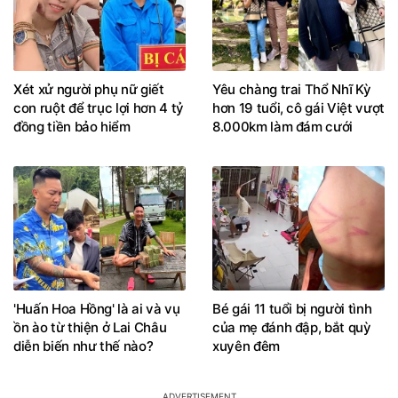
Xét xử người phụ nữ giết
Yêu chàng trai Thổ Nhĩ Kỳ
con ruột để trục lợi hơn 4 tỷ
hơn 19 tuổi, cô gái Việt vượt
đồng tiền bảo hiểm
8.000km làm đám cưới
'Huấn Hoa Hồng' là ai và vụ
Bé gái 11 tuổi bị người tình
ồn ào từ thiện ở Lai Châu
của mẹ đánh đập, bắt quỳ
diễn biến như thế nào?
xuyên đêm