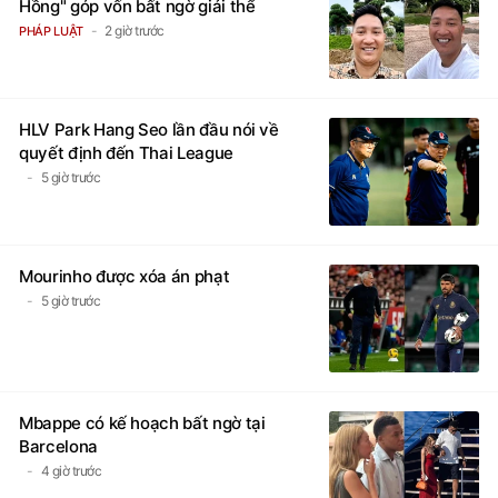
Hồng" góp vốn bất ngờ giải thể
2 giờ trước
PHÁP LUẬT
HLV Park Hang Seo lần đầu nói về
quyết định đến Thai League
5 giờ trước
Mourinho được xóa án phạt
5 giờ trước
Mbappe có kế hoạch bất ngờ tại
Barcelona
4 giờ trước