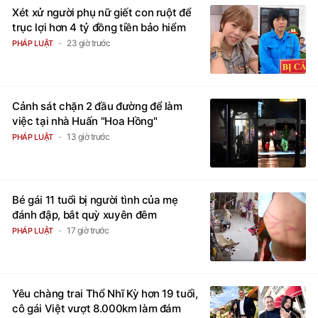
Xét xử người phụ nữ giết con ruột để
trục lợi hơn 4 tỷ đồng tiền bảo hiểm
23 giờ trước
PHÁP LUẬT
Cảnh sát chặn 2 đầu đường để làm
việc tại nhà Huấn "Hoa Hồng"
13 giờ trước
PHÁP LUẬT
Bé gái 11 tuổi bị người tình của mẹ
đánh đập, bắt quỳ xuyên đêm
17 giờ trước
PHÁP LUẬT
Yêu chàng trai Thổ Nhĩ Kỳ hơn 19 tuổi,
cô gái Việt vượt 8.000km làm đám