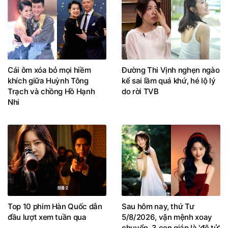
Cái ôm xóa bỏ mọi hiềm
Đường Thi Vịnh nghẹn ngào
khích giữa Huỳnh Tông
kể sai lầm quá khứ, hé lộ lý
Trạch và chồng Hồ Hạnh
do rời TVB
Nhi
Top 10 phim Hàn Quốc dẫn
Sau hôm nay, thứ Tư
đầu lượt xem tuần qua
5/8/2026, vận mệnh xoay
chuyển, 3 con giáp là 'đệ tử'