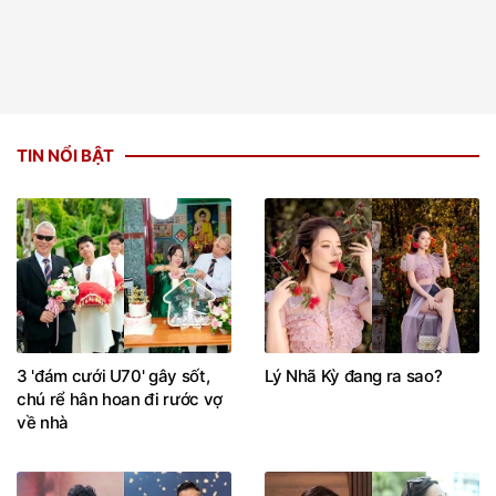
TIN NỔI BẬT
3 'đám cưới U70' gây sốt,
Lý Nhã Kỳ đang ra sao?
chú rể hân hoan đi rước vợ
về nhà