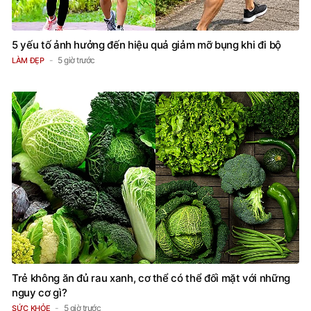
5 yếu tố ảnh hưởng đến hiệu quả giảm mỡ bụng khi đi bộ
5 giờ trước
LÀM ĐẸP
Trẻ không ăn đủ rau xanh, cơ thể có thể đối mặt với những
nguy cơ gì?
5 giờ trước
SỨC KHỎE