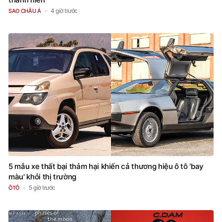
4 giờ trước
SAO CHÂU Á
5 mẫu xe thất bại thảm hại khiến cả thương hiệu ô tô 'bay
màu' khỏi thị trường
5 giờ trước
ÔTÔ