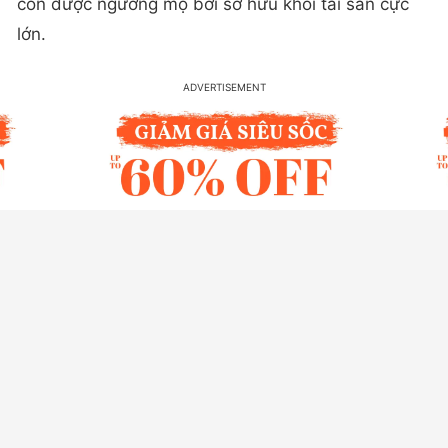
còn được ngưỡng mộ bởi sở hữu khối tài sản cực
lớn.