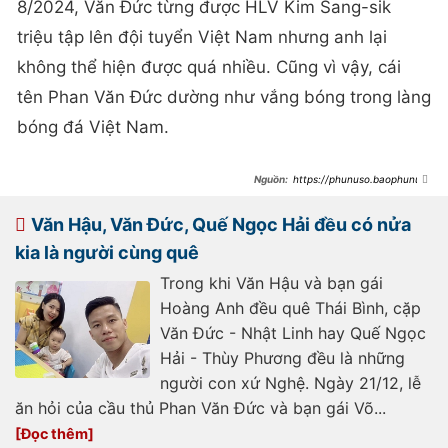
8/2024, Văn Đức từng được HLV Kim Sang-sik
triệu tập lên đội tuyển Việt Nam nhưng anh lại
không thể hiện được quá nhiều. Cũng vì vậy, cái
tên Phan Văn Đức dường như vắng bóng trong làng
bóng đá Việt Nam.
https://phunuso.baophunuth
udo.vn/lan-dau-tien-thay-canh-
phan-van-duc-ghen-co-hanh-dong-
gay-chu-y-voi-vo-giam-doc-ngay-
Văn Hậu, Văn Đức, Quế Ngọc Hải đều có nửa
tren-xe-o-to-
193250319075508019.htm
kia là người cùng quê
Trong khi Văn Hậu và bạn gái
Hoàng Anh đều quê Thái Bình, cặp
Văn Đức - Nhật Linh hay Quế Ngọc
Hải - Thùy Phương đều là những
người con xứ Nghệ. Ngày 21/12, lễ
ăn hỏi của cầu thủ Phan Văn Đức và bạn gái Võ...