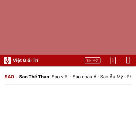
Việt Giải Trí
TIN MỚI
SAO
Sao Thể Thao
·
Sao việt
·
Sao châu Á
·
Sao Âu Mỹ
·
Pho