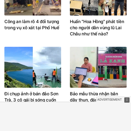
Công an làm rõ 4 đối tượng
Huấn "Hoa Hồng" phát tiền
trong vụ xô xát tại Phố Huế
cho người dân vùng lũ Lai
Châu như thế nào?
Đi chụp ảnh ở bán đảo Sơn
Bảo mẫu thừa nhận bắn
Trà, 3 cô gái bị sóng cuốn
dây thun, đánh 2 trẻ mầm
mất tích
non ở TPHCM