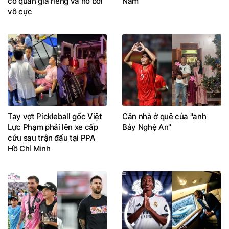
có quản gia riêng và hồ bơi
Nam
vô cực
Tay vợt Pickleball gốc Việt
Căn nhà ở quê của "anh
Lực Phạm phải lên xe cấp
Bảy Nghệ An"
cứu sau trận đấu tại PPA
Hồ Chí Minh