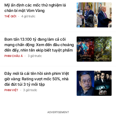
Mỹ ấn định các mốc thử nghiệm lá
chắn bí mật Vòm Vàng
4 giờ trước
THẾ GIỚI
Bom tấn 13.100 tỷ đang làm cả cõi
mạng chấn động: Xem đến đâu choáng
đến đấy, nhìn tên ekip biết tuyệt phẩm
3 giờ trước
PHIM CHÂU Á
Đây mới là cái tên hồi sinh phim Việt
giờ vàng: Rating vượt mốc 50%, nhà
đài đút túi 3 tỷ mỗi tập
3 giờ trước
PHIM VIỆT