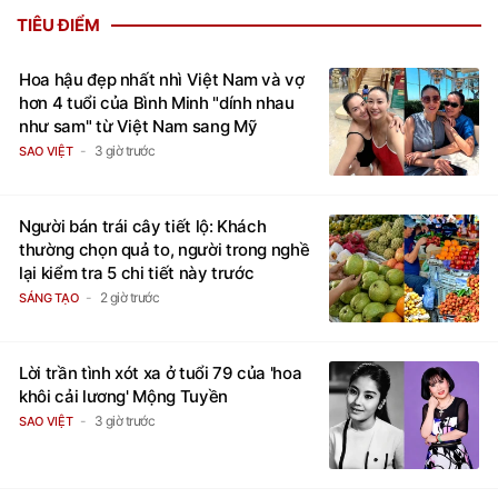
TIÊU ĐIỂM
Hoa hậu đẹp nhất nhì Việt Nam và vợ
hơn 4 tuổi của Bình Minh "dính nhau
như sam" từ Việt Nam sang Mỹ
3 giờ trước
SAO VIỆT
Người bán trái cây tiết lộ: Khách
thường chọn quả to, người trong nghề
lại kiểm tra 5 chi tiết này trước
2 giờ trước
SÁNG TẠO
Lời trần tình xót xa ở tuổi 79 của 'hoa
khôi cải lương' Mộng Tuyền
3 giờ trước
SAO VIỆT