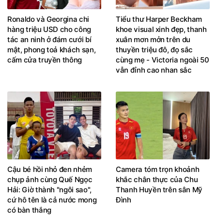
Ronaldo và Georgina chi
Tiểu thư Harper Beckham
hàng triệu USD cho công
khoe visual xinh đẹp, thanh
tác an ninh ở đám cưới bí
xuân mơn mởn trên du
mật, phong toả khách sạn,
thuyền triệu đô, đọ sắc
cấm cửa truyền thông
cùng mẹ - Victoria ngoài 50
vẫn đỉnh cao nhan sắc
Cậu bé hồi nhỏ đen nhẻm
Camera tóm trọn khoảnh
chụp ảnh cùng Quế Ngọc
khắc chân thực của Chu
Hải: Giờ thành "ngôi sao",
Thanh Huyền trên sân Mỹ
cứ hô tên là cả nước mong
Đình
có bàn thắng