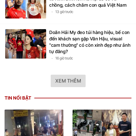
chồng, cách chăm con quá Việt Nam
13 giờ trước
Doãn Hải My đeo túi hàng hiệu, bế con
đến khách sạn gặp Văn Hậu, visual
"cam thường" có còn xinh đẹp như ảnh
tự đăng?
16 giờ trước
XEM THÊM
TIN NỔI BẬT