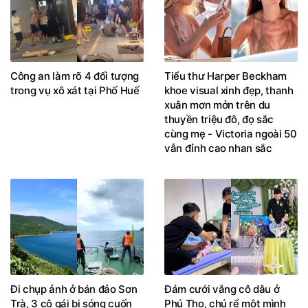
Công an làm rõ 4 đối tượng
Tiểu thư Harper Beckham
trong vụ xô xát tại Phố Huế
khoe visual xinh đẹp, thanh
xuân mơn mởn trên du
thuyền triệu đô, đọ sắc
cùng mẹ - Victoria ngoài 50
vẫn đỉnh cao nhan sắc
Đi chụp ảnh ở bán đảo Sơn
Đám cưới vắng cô dâu ở
Trà, 3 cô gái bị sóng cuốn
Phú Thọ, chú rể một mình