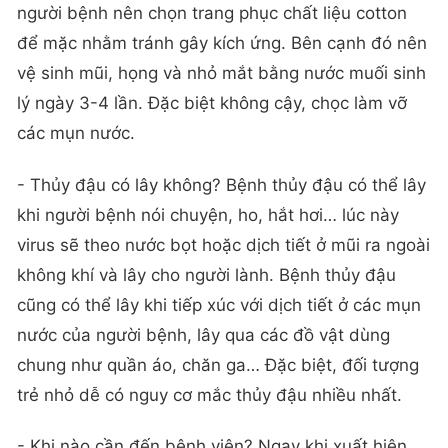
người bệnh nên chọn trang phục chất liệu cotton
để mặc nhằm tránh gây kích ứng. Bên cạnh đó nên
vệ sinh mũi, họng và nhỏ mắt bằng nước muối sinh
lý ngày 3-4 lần. Đặc biệt không cậy, chọc làm vỡ
các mụn nước.
- Thủy đậu có lây không? Bệnh thủy đậu có thể lây
khi người bệnh nói chuyện, ho, hắt hơi… lúc này
virus sẽ theo nước bọt hoặc dịch tiết ở mũi ra ngoài
không khí và lây cho người lành. Bệnh thủy đậu
cũng có thể lây khi tiếp xúc với dịch tiết ở các mụn
nước của người bệnh, lây qua các đồ vật dùng
chung như quần áo, chăn ga… Đặc biệt, đối tượng
trẻ nhỏ dễ có nguy cơ mắc thủy đậu nhiều nhất.
- Khi nào cần đến bệnh viện? Ngay khi xuất hiện