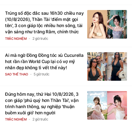
Trúng số độc đắc sau 16h30 chiều nay
(10/8/2026), Thần Tài 'điểm mặt gọi
tên', 3 con giáp lộc nhiều hơn sông, tài
vận sáng như trăng Rằm, chính thức
hết khổ
2 giờ trước
TRẮC NGHIỆM
Ai mà ngờ Đồng Đồng tóc xù Cucurella
hot rần rần World Cup lại có vợ mỹ
nhân đẹp không tì vết thế này!
5 giờ trước
SAO THỂ THAO
Đúng hôm nay, thứ Hai 10/8/2026, 3
con giáp 'phú quý hơn Thần Tài', vận
trình hanh thông, sự nghiệp 'thuận
buồm xuôi gió' hơn người
2 giờ trước
TRẮC NGHIỆM