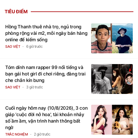
TIÊU ĐIỂM
Hồng Thanh thuê nhà trọ, ngủ trong
phòng rộng vài m2, mỗi ngày bán hàng
online để kiếm sống
6 giờ trước
SAO VIỆT
Tóm dính nam rapper 99 nổi tiếng và
bạn gái hot girl đi chơi riêng, đàng trai
che chắn kín bưng
3 giờ trước
SAO VIỆT
Cuối ngày hôm nay (10/8/2026), 3 con
giáp 'cuộc đời nở hoa', tài khoản nhảy
số ầm ầm, vận trình hanh thông bất
ngờ
2 giờ trước
TRẮC NGHIỆM