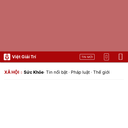
Việt Giải Trí
TIN MỚI
XÃ HỘI
Sức Khỏe
·
Tin nổi bật
·
Pháp luật
·
Thế giới