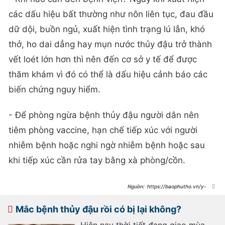
các dấu hiệu bất thường như nôn liên tục, đau đầu
dữ dội, buồn ngủ, xuất hiện tình trạng lú lẫn, khó
thở, ho dai dẳng hay mụn nước thủy đậu trở thành
vết loét lớn hơn thì nên đến cơ sở y tế để được
thăm khám vì đó có thể là dấu hiệu cảnh báo các
biến chứng nguy hiểm.
- Để phòng ngừa bệnh thủy đậu người dân nên
tiêm phòng vaccine, hạn chế tiếp xúc với người
nhiễm bệnh hoặc nghi ngờ nhiễm bệnh hoặc sau
khi tiếp xúc cần rửa tay bằng xà phòng/cồn.
https://baophutho.vn/y-
te/lam-gi-de-nhanh-khoi-benh-
thuy-dau/208021.htm
Mắc bệnh thủy đậu rồi có bị lại không?