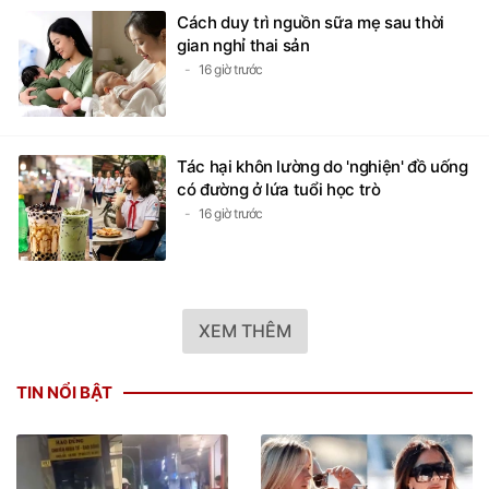
Cách duy trì nguồn sữa mẹ sau thời
gian nghỉ thai sản
16 giờ trước
Tác hại khôn lường do 'nghiện' đồ uống
có đường ở lứa tuổi học trò
16 giờ trước
XEM THÊM
TIN NỔI BẬT