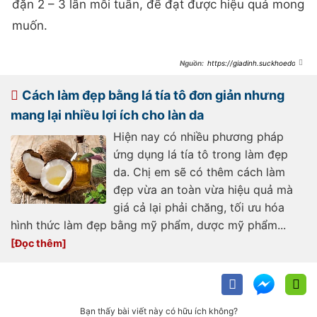
đặn 2 – 3 lần mỗi tuần, để đạt được hiệu quả mong
muốn.
https://giadinh.suckhoedoiso
ng.vn/lam-dep-bang-la-tia-to-
khong-phai-ai-cung-biet-
172260707184205779.htm
Cách làm đẹp bằng lá tía tô đơn giản nhưng
mang lại nhiều lợi ích cho làn da
Hiện nay có nhiều phương pháp
ứng dụng lá tía tô trong làm đẹp
da. Chị em sẽ có thêm cách làm
đẹp vừa an toàn vừa hiệu quả mà
giá cả lại phải chăng, tối ưu hóa
hình thức làm đẹp bằng mỹ phẩm, dược mỹ phẩm...
Bạn thấy bài viết này có hữu ích không?