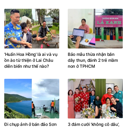
'Huấn Hoa Hồng' là ai và vụ
Bảo mẫu thừa nhận bắn
ồn ào từ thiện ở Lai Châu
dây thun, đánh 2 trẻ mầm
diễn biến như thế nào?
non ở TPHCM
Đi chụp ảnh ở bán đảo Sơn
3 đám cưới 'không cô dâu',