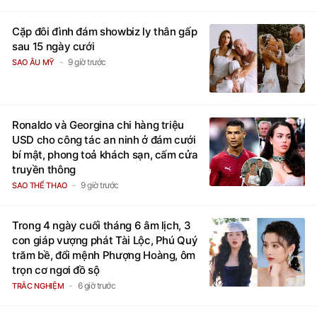
Cặp đôi đình đám showbiz ly thân gấp
sau 15 ngày cưới
9 giờ trước
SAO ÂU MỸ
Ronaldo và Georgina chi hàng triệu
USD cho công tác an ninh ở đám cưới
bí mật, phong toả khách sạn, cấm cửa
truyền thông
9 giờ trước
SAO THỂ THAO
Trong 4 ngày cuối tháng 6 âm lịch, 3
con giáp vượng phát Tài Lộc, Phú Quý
trăm bề, đổi mệnh Phượng Hoàng, ôm
trọn cơ ngơi đồ sộ
6 giờ trước
TRẮC NGHIỆM