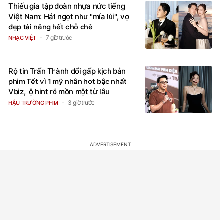
Thiếu gia tập đoàn nhựa nức tiếng
Việt Nam: Hát ngọt như "mía lùi", vợ
đẹp tài năng hết chỗ chê
7 giờ trước
NHẠC VIỆT
Rộ tin Trấn Thành đổi gấp kịch bản
phim Tết vì 1 mỹ nhân hot bậc nhất
Vbiz, lộ hint rõ mồn một từ lâu
3 giờ trước
HẬU TRƯỜNG PHIM