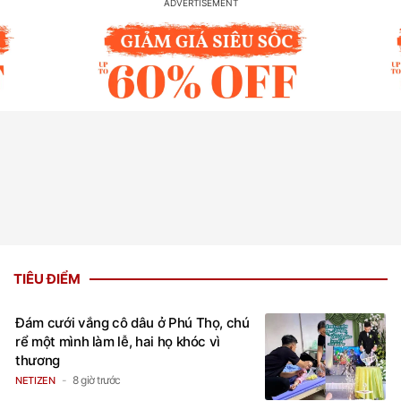
TIÊU ĐIỂM
Đám cưới vắng cô dâu ở Phú Thọ, chú
rể một mình làm lễ, hai họ khóc vì
thương
8 giờ trước
NETIZEN