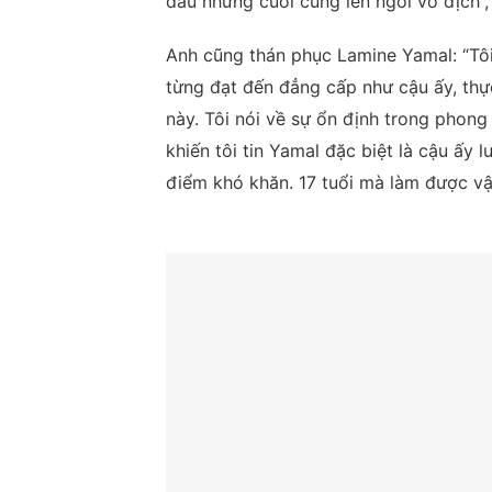
đầu nhưng cuối cùng lên ngôi vô địch”,
Anh cũng thán phục Lamine Yamal: “Tôi
từng đạt đến đẳng cấp như cậu ấy, thực
này. Tôi nói về sự ổn định trong phong 
khiến tôi tin Yamal đặc biệt là cậu ấy
điểm khó khăn. 17 tuổi mà làm được vậ