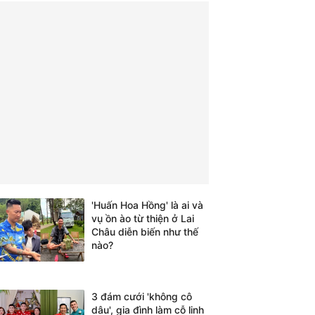
'Huấn Hoa Hồng' là ai và
vụ ồn ào từ thiện ở Lai
Châu diễn biến như thế
nào?
3 đám cưới 'không cô
dâu', gia đình làm cỗ linh