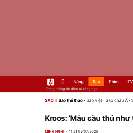
Nóng
Sao
Phim
TV
Trang thông tin điện tử tổng hợp
SAO
Sao thể thao
·
Sao việt
·
Sao châu Á
·
Kroos: ‘Mẫu cầu thủ như t
MINH NGHI
11:21 09/07/2025