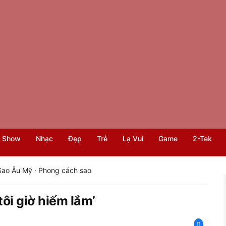
 Show
Nhạc
Đẹp
Trẻ
Lạ Vui
Game
2-Tek
Sao Âu Mỹ
·
Phong cách sao
ôi giờ hiếm lắm’