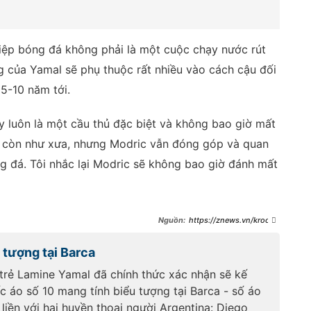
iệp bóng đá không phải là một cuộc chạy nước rút
 của Yamal sẽ phụ thuộc rất nhiều vào cách cậu đối
 5-10 năm tới.
y luôn là một cầu thủ đặc biệt và không bao giờ mất
g còn như xưa, nhưng Modric vẫn đóng góp và quan
g đá. Tôi nhắc lại Modric sẽ không bao giờ đánh mất
https://znews.vn/kroos-
mau-cau-thu-nhu-toi-gio-hiem-
lam-post1567088.html
 tượng tại Barca
 trẻ Lamine Yamal đã chính thức xác nhận sẽ kế
c áo số 10 mang tính biểu tượng tại Barca - số áo
liền với hai huyền thoại người Argentina: Diego