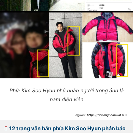
Phía Kim Soo Hyun phủ nhận người trong ảnh là
nam diễn viên
https://doisongphapluat.ngu
oiduatin.vn/kim-soo-hyun-co-den-
du-dam-tang-kim-sae-ron-hay-
khong-a517769.html
12 trang văn bản phía Kim Soo Hyun phản bác