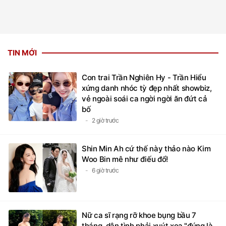
TIN MỚI
Con trai Trần Nghiên Hy - Trần Hiểu
xứng danh nhóc tỳ đẹp nhất showbiz,
vẻ ngoài soái ca ngời ngời ăn đứt cả
bố
2 giờ trước
Shin Min Ah cứ thế này thảo nào Kim
Woo Bin mê như điếu đổ!
6 giờ trước
Nữ ca sĩ rạng rỡ khoe bụng bầu 7
tháng, dân tình phải xuýt xoa "đúng là
bà bầu xinh nhất nhì showbiz"