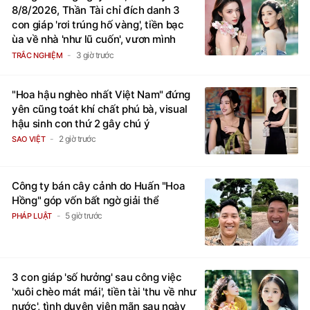
ùa về nhà 'như lũ cuốn', vươn mình
thành đại gia trong phút chốc
3 giờ trước
TRẮC NGHIỆM
"Hoa hậu nghèo nhất Việt Nam" đứng
yên cũng toát khí chất phú bà, visual
hậu sinh con thứ 2 gây chú ý
2 giờ trước
SAO VIỆT
Công ty bán cây cảnh do Huấn "Hoa
Hồng" góp vốn bất ngờ giải thể
5 giờ trước
PHÁP LUẬT
3 con giáp 'số hưởng' sau công việc
'xuôi chèo mát mái', tiền tài 'thu về như
nước', tình duyên viên mãn sau ngày
7/8/2026
3 giờ trước
TRẮC NGHIỆM