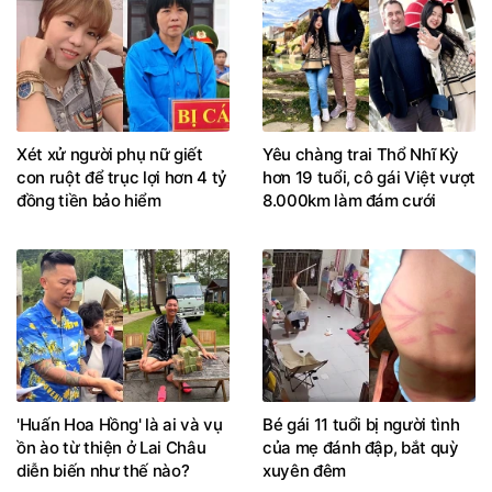
Xét xử người phụ nữ giết
Yêu chàng trai Thổ Nhĩ Kỳ
con ruột để trục lợi hơn 4 tỷ
hơn 19 tuổi, cô gái Việt vượt
đồng tiền bảo hiểm
8.000km làm đám cưới
'Huấn Hoa Hồng' là ai và vụ
Bé gái 11 tuổi bị người tình
ồn ào từ thiện ở Lai Châu
của mẹ đánh đập, bắt quỳ
diễn biến như thế nào?
xuyên đêm