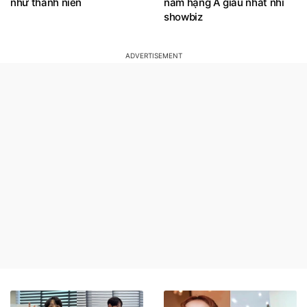
như thanh niên
nam hạng A giàu nhất nhì
showbiz