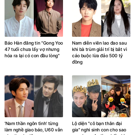
Báo Hàn đăng tin "Gong Yoo
Nam diễn viên lao đao sau
47 tuổi chưa lấy vợ nhưng
khi bà trùm giải trí bị bắt vì
hóa ra lại có con đầu lòng"
cáo buộc lừa đảo 500 tỷ
đồng
'Nam thần ngôn tình' từng
Lộ diện "cô bạn thân đại
làm nghề giao báo, U60 vẫn
gia" nghi sinh con cho sao