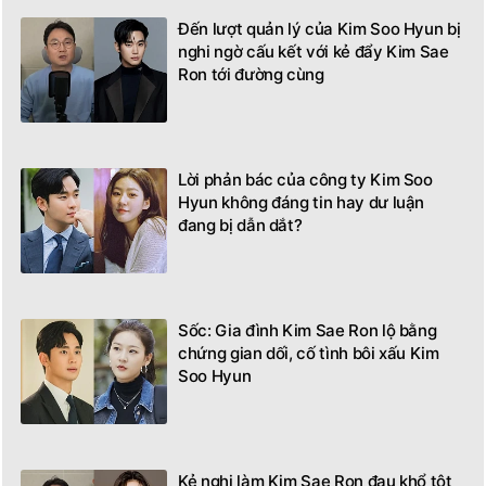
Đến lượt quản lý của Kim Soo Hyun bị
nghi ngờ cấu kết với kẻ đẩy Kim Sae
Ron tới đường cùng
Lời phản bác của công ty Kim Soo
Hyun không đáng tin hay dư luận
đang bị dẫn dắt?
Sốc: Gia đình Kim Sae Ron lộ bằng
chứng gian dối, cố tình bôi xấu Kim
Soo Hyun
Kẻ nghi làm Kim Sae Ron đau khổ tột