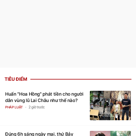
TIÊU ĐIỂM
Huấn "Hoa Hồng" phát tiền cho người
dân vùng lũ Lai Châu như thế nào?
2 giờ trước
PHÁP LUẬT
Đúng 6h sáng ngày mai, thứ Bảy
8/8/2026, Thần Tài chỉ đích danh 3
con giáp 'rơi trúng hố vàng', tiền bạc