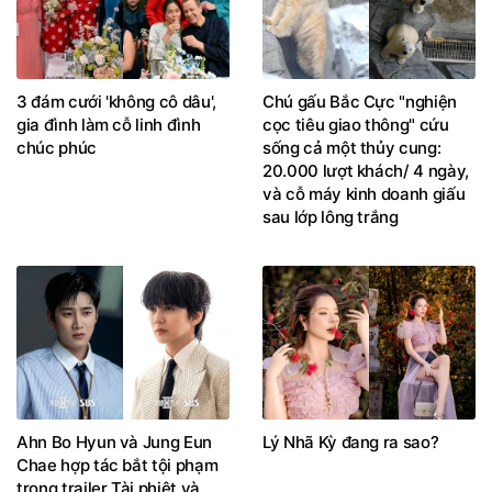
3 đám cưới 'không cô dâu',
Chú gấu Bắc Cực "nghiện
gia đình làm cỗ linh đình
cọc tiêu giao thông" cứu
chúc phúc
sống cả một thủy cung:
20.000 lượt khách/ 4 ngày,
và cỗ máy kinh doanh giấu
sau lớp lông trắng
Ahn Bo Hyun và Jung Eun
Lý Nhã Kỳ đang ra sao?
Chae hợp tác bắt tội phạm
trong trailer Tài phiệt và
cảnh sát 2