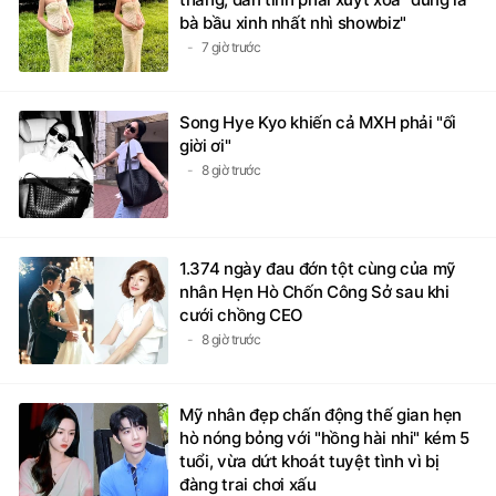
7 giờ trước
Song Hye Kyo khiến cả MXH phải "ối
giời ơi"
8 giờ trước
1.374 ngày đau đớn tột cùng của mỹ
nhân Hẹn Hò Chốn Công Sở sau khi
cưới chồng CEO
8 giờ trước
Mỹ nhân đẹp chấn động thế gian hẹn
hò nóng bỏng với "hồng hài nhi" kém 5
tuổi, vừa dứt khoát tuyệt tình vì bị
đàng trai chơi xấu
8 giờ trước