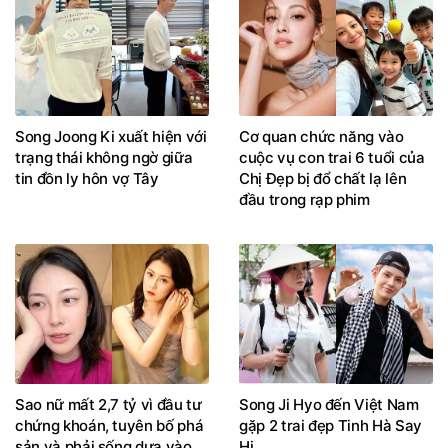
Song Joong Ki xuất hiện với
Cơ quan chức năng vào
trạng thái không ngờ giữa
cuộc vụ con trai 6 tuổi của
tin đồn ly hôn vợ Tây
Chị Đẹp bị đổ chất lạ lên
đầu trong rạp phim
Sao nữ mất 2,7 tỷ vì đầu tư
Song Ji Hyo đến Việt Nam
chứng khoán, tuyên bố phá
gặp 2 trai đẹp Tinh Hà Say
sản và phải sống dựa vào
Hi
bố mẹ