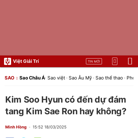
Việt Giải Trí
TIN MỚI
SAO
Sao Châu Á
·
Sao việt
·
Sao Âu Mỹ
·
Sao thể thao
·
Phon
Kim Soo Hyun có đến dự đám
tang Kim Sae Ron hay không?
Minh Hồng
15:52 18/03/2025