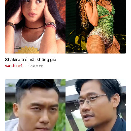
Shakira trẻ mãi không già
1 giờ trước
SAO ÂU MỸ