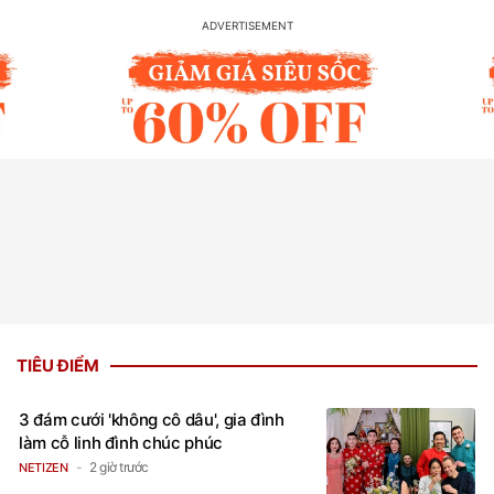
TIÊU ĐIỂM
3 đám cưới 'không cô dâu', gia đình
làm cỗ linh đình chúc phúc
2 giờ trước
NETIZEN