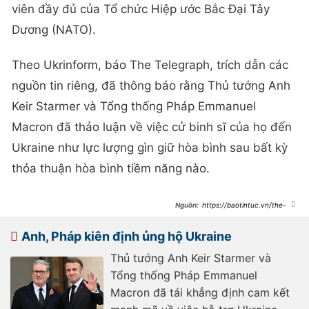
viên đầy đủ của Tổ chức Hiệp ước Bắc Đại Tây
Dương (NATO).
Theo Ukrinform, báo The Telegraph, trích dẫn các
nguồn tin riêng, đã thông báo rằng Thủ tướng Anh
Keir Starmer và Tổng thống Pháp Emmanuel
Macron đã thảo luận về việc cử binh sĩ của họ đến
Ukraine như lực lượng gìn giữ hòa bình sau bất kỳ
thỏa thuận hòa bình tiềm năng nào.
https://baotintuc.vn/the-
gioi/kiev-xac-nhan-dam-phan-ve-
viec-cu-luc-luong-gin-giu-hoa-binh-
phap-va-anh-den-ukraine-
Anh, Pháp kiên định ủng hộ Ukraine
20250116233751381.htm
Thủ tướng Anh Keir Starmer và
Tổng thống Pháp Emmanuel
Macron đã tái khẳng định cam kết