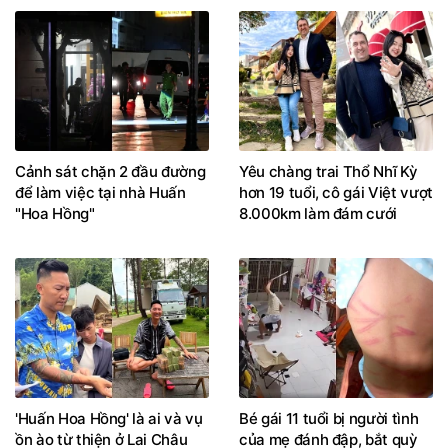
Cảnh sát chặn 2 đầu đường
Yêu chàng trai Thổ Nhĩ Kỳ
để làm việc tại nhà Huấn
hơn 19 tuổi, cô gái Việt vượt
"Hoa Hồng"
8.000km làm đám cưới
'Huấn Hoa Hồng' là ai và vụ
Bé gái 11 tuổi bị người tình
ồn ào từ thiện ở Lai Châu
của mẹ đánh đập, bắt quỳ