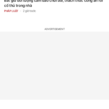
Bắt giữ đối tượng cầm dao chửi bới, thách thức công an rồi
cố thủ trong nhà
2 giờ trước
PHÁP LUẬT