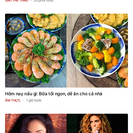
26 phút trước
SAO THỂ THAO
Hôm nay nấu gì: Bữa tối ngon, dễ ăn cho cả nhà
1 giờ trước
ẨM THỰC