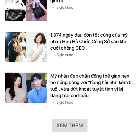
giời ơi"
8 giờ trước
1.374 ngày đau đớn tột cùng của mỹ
nhân Hẹn Hò Chốn Công Sở sau khi
cưới chồng CEO
8 giờ trước
Mỹ nhân đẹp chấn động thế gian hẹn
hò nóng bỏng với "hồng hài nhi" kém 5
tuổi, vừa dứt khoát tuyệt tình vì bị
đàng trai chơi xấu
8 giờ trước
XEM THÊM