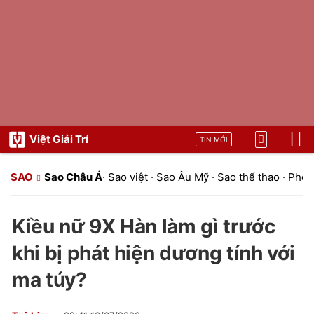
Việt Giải Trí
TIN MỚI
SAO
Sao Châu Á
·
Sao việt
·
Sao Âu Mỹ
·
Sao thể thao
·
Phon
Kiều nữ 9X Hàn làm gì trước
khi bị phát hiện dương tính với
ma túy?