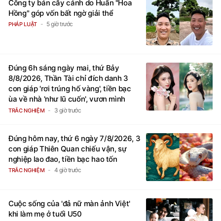
Công ty bán cây cảnh do Huấn "Hoa
Hồng" góp vốn bất ngờ giải thể
5 giờ trước
PHÁP LUẬT
Đúng 6h sáng ngày mai, thứ Bảy
8/8/2026, Thần Tài chỉ đích danh 3
con giáp 'rơi trúng hố vàng', tiền bạc
ùa về nhà 'như lũ cuốn', vươn mình
thành đại gia trong phút chốc
3 giờ trước
TRẮC NGHIỆM
Đúng hôm nay, thứ 6 ngày 7/8/2026, 3
con giáp Thiên Quan chiếu vận, sự
nghiệp lao đao, tiền bạc hao tốn
4 giờ trước
TRẮC NGHIỆM
Cuộc sống của 'đả nữ màn ảnh Việt'
khi làm mẹ ở tuổi U50