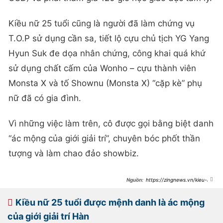
Kiều nữ 25 tuổi cũng là người đã làm chứng vụ
T.O.P sử dụng cần sa, tiết lộ cựu chủ tịch YG Yang
Hyun Suk đe dọa nhân chứng, công khai quá khứ
sử dụng chất cấm của Wonho – cựu thành viên
Monsta X và tố Shownu (Monsta X) “cặp kè” phụ
nữ đã có gia đình.
Vì những việc làm trên, cô được gọi bằng biệt danh
“ác mộng của giới giải trí”, chuyên bóc phốt thần
tượng và làm chao đảo showbiz.
https://zingnews.vn/kieu-nu-
9x-han-lam-gi-truoc-khi-bi-phat-
hien-duong-tinh-voi-ma-tuy-
post1105371.html
Kiều nữ 25 tuổi được mệnh danh là ác mộng
của giới giải trí Hàn