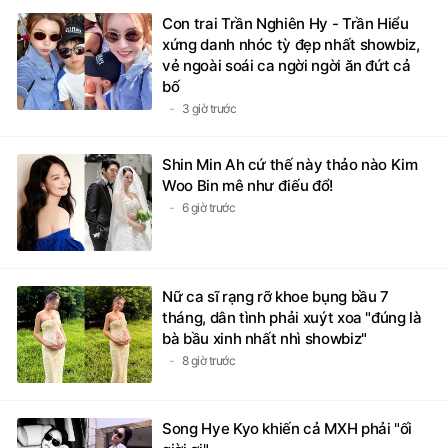
Con trai Trần Nghiên Hy - Trần Hiểu
xứng danh nhóc tỳ đẹp nhất showbiz,
vẻ ngoài soái ca ngời ngời ăn đứt cả
bố
3 giờ trước
Shin Min Ah cứ thế này thảo nào Kim
Woo Bin mê như điếu đổ!
6 giờ trước
Nữ ca sĩ rạng rỡ khoe bụng bầu 7
tháng, dân tình phải xuýt xoa "đúng là
bà bầu xinh nhất nhì showbiz"
8 giờ trước
Song Hye Kyo khiến cả MXH phải "ối