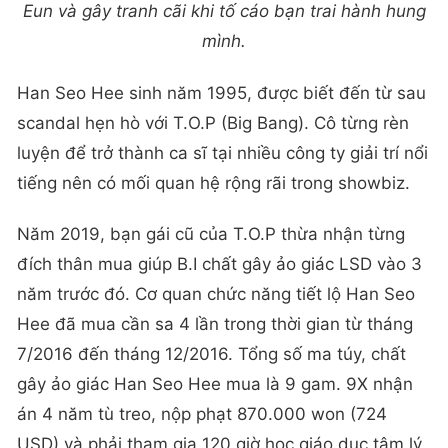
Eun và gây tranh cãi khi tố cáo bạn trai hành hung
mình.
Han Seo Hee sinh năm 1995, được biết đến từ sau
scandal hẹn hò với T.O.P (Big Bang). Cô từng rèn
luyện để trở thành ca sĩ tại nhiều công ty giải trí nổi
tiếng nên có mối quan hệ rộng rãi trong showbiz.
Năm 2019, bạn gái cũ của T.O.P thừa nhận từng
đích thân mua giúp B.I chất gây ảo giác LSD vào 3
năm trước đó. Cơ quan chức năng tiết lộ Han Seo
Hee đã mua cần sa 4 lần trong thời gian từ tháng
7/2016 đến tháng 12/2016. Tổng số ma túy, chất
gây ảo giác Han Seo Hee mua là 9 gam. 9X nhận
án 4 năm tù treo, nộp phạt 870.000 won (724
USD) và phải tham gia 120 giờ học giáo dục tâm lý.