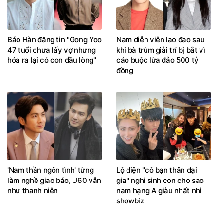
Báo Hàn đăng tin "Gong Yoo
Nam diễn viên lao đao sau
47 tuổi chưa lấy vợ nhưng
khi bà trùm giải trí bị bắt vì
hóa ra lại có con đầu lòng"
cáo buộc lừa đảo 500 tỷ
đồng
'Nam thần ngôn tình' từng
Lộ diện "cô bạn thân đại
làm nghề giao báo, U60 vẫn
gia" nghi sinh con cho sao
như thanh niên
nam hạng A giàu nhất nhì
showbiz