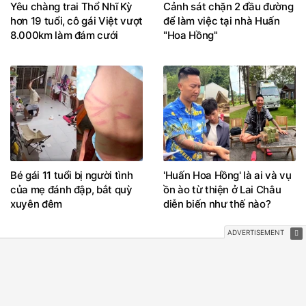
Yêu chàng trai Thổ Nhĩ Kỳ
Cảnh sát chặn 2 đầu đường
hơn 19 tuổi, cô gái Việt vượt
để làm việc tại nhà Huấn
8.000km làm đám cưới
"Hoa Hồng"
Bé gái 11 tuổi bị người tình
'Huấn Hoa Hồng' là ai và vụ
của mẹ đánh đập, bắt quỳ
ồn ào từ thiện ở Lai Châu
xuyên đêm
diễn biến như thế nào?