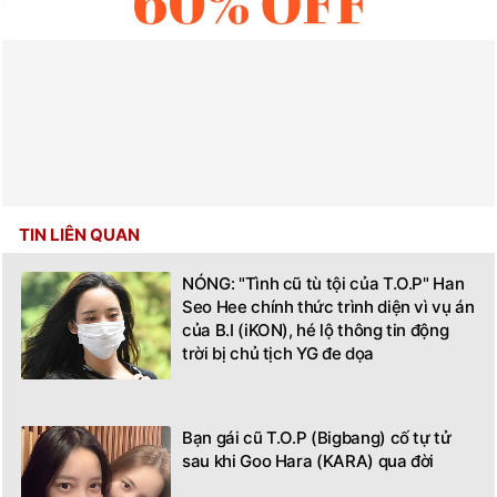
TIN LIÊN QUAN
NÓNG: "Tình cũ tù tội của T.O.P" Han
Seo Hee chính thức trình diện vì vụ án
của B.I (iKON), hé lộ thông tin động
trời bị chủ tịch YG đe dọa
Bạn gái cũ T.O.P (Bigbang) cố tự tử
sau khi Goo Hara (KARA) qua đời