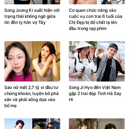
Song Joong Ki xuất hiện với
Cơ quan chức năng vào
trạng thái không ngờ giữa
cuộc vụ con trai 6 tuổi của
tin đồn ly hôn vợ Tây
Chị Đẹp bị đổ chất lạ lên
đầu trong rạp phim
Sao nữ mất 2,7 tỷ vì đầu tư
Song Ji Hyo đến Việt Nam
chứng khoán, tuyên bố phá
gặp 2 trai đẹp Tinh Hà Say
sản và phải sống dựa vào
Hi
bố mẹ