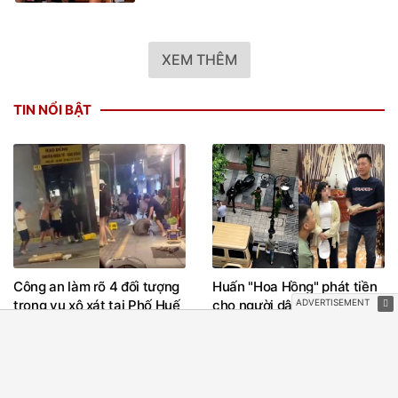
XEM THÊM
TIN NỔI BẬT
Công an làm rõ 4 đối tượng
Huấn "Hoa Hồng" phát tiền
trong vụ xô xát tại Phố Huế
cho người dân vùng lũ Lai
Châu như thế nào?