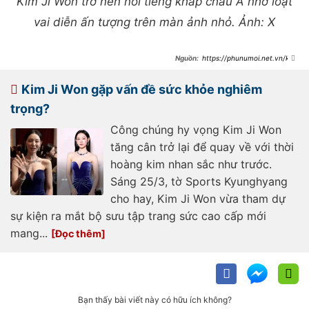
Kim Ji Won trở nên nổi tiếng khắp châu Á nhờ loạt
vai diễn ấn tượng trên màn ảnh nhỏ. Ảnh: X
https://phunumoi.net.vn/kho
ng-the-nhan-ra-kim-ji-won-nua-
guong-mat-bien-dang-hien-tai-gay-
hoang-mang-tot-do-d349925.html
Kim Ji Won gặp vấn đề sức khỏe nghiêm
trọng?
Công chúng hy vọng Kim Ji Won
tăng cân trở lại để quay về với thời
hoàng kim nhan sắc như trước.
Sáng 25/3, tờ Sports Kyunghyang
cho hay, Kim Ji Won vừa tham dự
sự kiện ra mắt bộ sưu tập trang sức cao cấp mới
mang...
Bạn thấy bài viết này có hữu ích không?