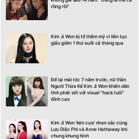
rồng rồi"
Kim Ji Won bị tố thẩm mỹ vì liên tục
giấu giếm 1 thứ suốt cả tháng qua
Để lại mái tóc 7 năm trước, nữ thần
Người Thừa Kế Kim Ji Won khiến dân
tình phát sốt với visual "hack tuổi"
đỉnh cao
Kim Ji Won 'kèn cựa' nhan sắc cùng
Lưu Diệc Phi và Anne Hathaway khi
chung khung hình