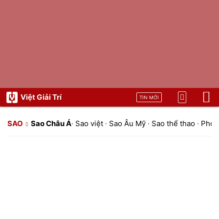
Việt Giải Trí
TIN MỚI
SAO
Sao Châu Á
·
Sao việt
·
Sao Âu Mỹ
·
Sao thể thao
·
Phon