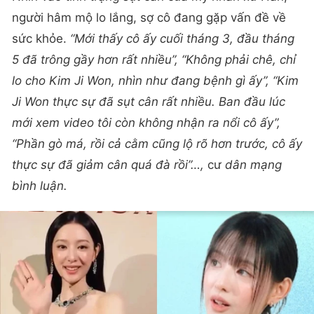
người hâm mộ lo lắng, sợ cô đang gặp vấn đề về
sức khỏe.
“Mới thấy cô ấy cuối tháng 3, đầu tháng
5 đã trông gầy hơn rất nhiều”, “Không phải chê, chỉ
lo cho Kim Ji Won, nhìn như đang bệnh gì ấy”, “Kim
Ji Won thực sự đã sụt cân rất nhiều. Ban đầu lúc
mới xem video tôi còn không nhận ra nổi cô ấy”,
“Phần gò má, rồi cả cằm cũng lộ rõ hơn trước, cô ấy
thực sự đã giảm cân quá đà rồi”…,
cư
dân mạng
bình luận.