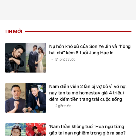
TIN MỚI
Nụ hôn khó xử của Son Ye Jin và "hồng
hài nhi" kém 6 tuổi Jung Hae In
51 phút trước
Nam diễn viên 2 lần bị vợ bỏ vì vỡ nợ,
nay tàn tạ mở homestay giá 4 triệu/
đêm kiếm tiền trang trải cuộc sống
2 giờ trước
'Nam thần không tuổi' Hoa ngữ từng
gặp tai nạn nghiêm trọng giờ ra sao?