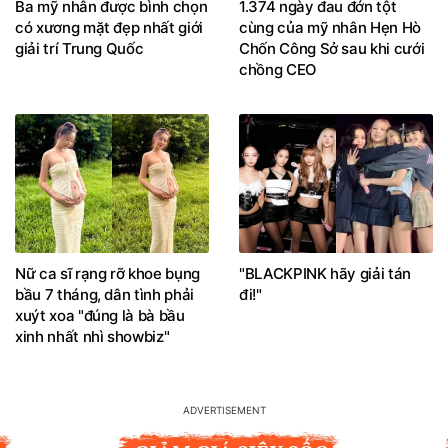
Ba mỹ nhân được bình chọn
1.374 ngày đau đớn tột
có xương mặt đẹp nhất giới
cùng của mỹ nhân Hẹn Hò
giải trí Trung Quốc
Chốn Công Sở sau khi cưới
chồng CEO
Nữ ca sĩ rạng rỡ khoe bụng
"BLACKPINK hãy giải tán
bầu 7 tháng, dân tình phải
đi!"
xuýt xoa "đúng là bà bầu
xinh nhất nhì showbiz"