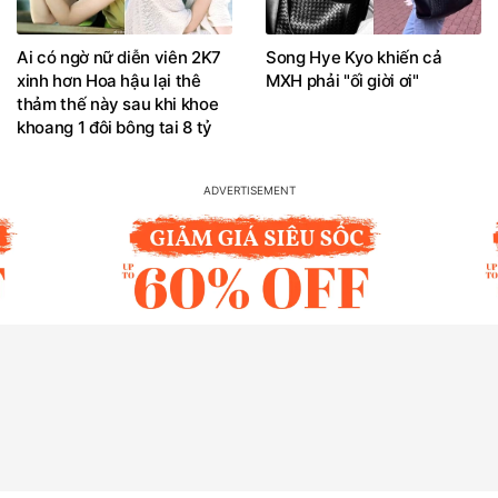
Ai có ngờ nữ diễn viên 2K7
Song Hye Kyo khiến cả
xinh hơn Hoa hậu lại thê
MXH phải "ối giời ơi"
thảm thế này sau khi khoe
khoang 1 đôi bông tai 8 tỷ