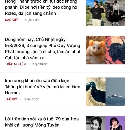
Hồng Thanh trước khi tụt dốc không
phanh: Đi xe hơi tiền tỷ, đeo đồng hồ
Rolex, du lịch sang chảnh
4 giờ trước
SAO VIỆT
Đúng hôm nay, Chủ Nhật ngày
9/8/2026, 3 con giáp Phú Quý Vượng
Phát, hưởng Lộc Trời cho, làm ăn phát
đạt, tậu nhà sắm xe
3 giờ trước
TRẮC NGHIỆM
Iran công khai nêu sáu điều kiện
'không lùi bước' về việc mở lại eo biển
Hormuz
6 giờ trước
THẾ GIỚI
Lời trần tình xót xa ở tuổi 79 của 'hoa
khôi cải lương' Mộng Tuyền