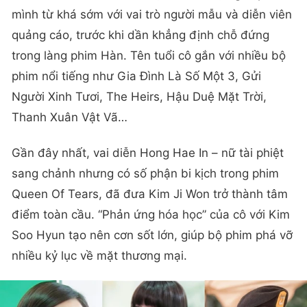
mình từ khá sớm với vai trò người mẫu và diễn viên
quảng cáo, trước khi dần khẳng định chỗ đứng
trong làng phim Hàn. Tên tuổi cô gắn với nhiều bộ
phim nổi tiếng như Gia Đình Là Số Một 3, Gửi
Người Xinh Tươi, The Heirs, Hậu Duệ Mặt Trời,
Thanh Xuân Vật Vã…
Gần đây nhất, vai diễn Hong Hae In – nữ tài phiệt
sang chảnh nhưng có số phận bi kịch trong phim
Queen Of Tears, đã đưa Kim Ji Won trở thành tâm
điểm toàn cầu. “Phản ứng hóa học” của cô với Kim
Soo Hyun tạo nên cơn sốt lớn, giúp bộ phim phá vỡ
nhiều kỷ lục về mặt thương mại.