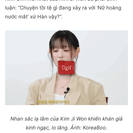
luận: “Chuyện tồi tệ gì đang xảy ra với ‘Nữ hoàng
nước mắt’ xứ Hàn vậy?”.
Nhan sắc lạ lẫm của Kim Ji Won khiến khán giả
kinh ngạc, lo lắng. Ảnh: KoreaBoo.