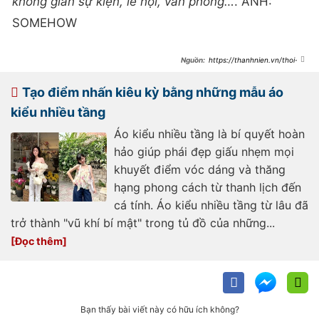
không gian sự kiện, lễ hội, văn phòng…
. ẢNH:
SOMEHOW
https://thanhnien.vn/thoi-
trang-tre/khong-phai-quan-denim-
quan-bong-bong-moi-la-xu-huong-
he-185260608105033814.htm
Tạo điểm nhấn kiêu kỳ bằng những mẫu áo
kiểu nhiều tầng
Áo kiểu nhiều tầng là bí quyết hoàn
hảo giúp phái đẹp giấu nhẹm mọi
khuyết điểm vóc dáng và thăng
hạng phong cách từ thanh lịch đến
cá tính. Áo kiểu nhiều tầng từ lâu đã
trở thành "vũ khí bí mật" trong tủ đồ của những...
Bạn thấy bài viết này có hữu ích không?