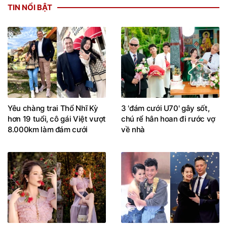
TIN NỔI BẬT
Yêu chàng trai Thổ Nhĩ Kỳ
3 'đám cưới U70' gây sốt,
hơn 19 tuổi, cô gái Việt vượt
chú rể hân hoan đi rước vợ
8.000km làm đám cưới
về nhà