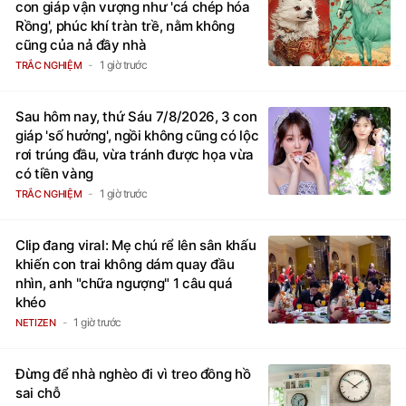
con giáp vận vượng như 'cá chép hóa
Rồng', phúc khí tràn trề, nằm không
cũng của nả đầy nhà
1 giờ trước
TRẮC NGHIỆM
Sau hôm nay, thứ Sáu 7/8/2026, 3 con
giáp 'số hưởng', ngồi không cũng có lộc
rơi trúng đầu, vừa tránh được họa vừa
có tiền vàng
1 giờ trước
TRẮC NGHIỆM
Clip đang viral: Mẹ chú rể lên sân khấu
khiến con trai không dám quay đầu
nhìn, anh "chữa ngượng" 1 câu quá
khéo
1 giờ trước
NETIZEN
Đừng để nhà nghèo đi vì treo đồng hồ
sai chỗ