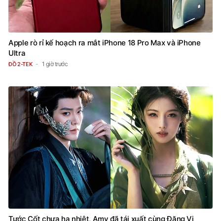
Apple rò rỉ kế hoạch ra mắt iPhone 18 Pro Max và iPhone
Ultra
1 giờ trước
ĐỒ 2-TEK
Tước Cốt chưa hạ nhiệt, Amy đã tái xuất cùng Đặng Vi