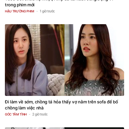
trong phim mới
1 giờ trước
HẬU TRƯỜNG PHIM
Đi làm về sớm, chồng tá hỏa thấy vợ nằm trên sofa để bố
chồng làm việc nhà
2 giờ trước
GÓC TÂM TÌNH