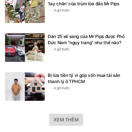
'tay chân' của trùm lừa đảo Mr Pips
4 giờ trước
Dàn 25 xế sang của Mr Pips được Phó
Đức Nam "ngụy trang" như thế nào?
4 giờ trước
Bị lừa tiền tỷ vì góp vốn mua tài sản
thanh lý ở TPHCM
4 giờ trước
XEM THÊM