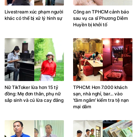
Livestream xúc phạm người
Công an TPHCM cảnh báo
khác có thể bị xử lý hình sự
sau vụ ca sĩ Phương Diễm
Huyền bị khởi tố
Nữ TikToker lừa hơn 15 tỷ
TPHCM: Hơn 7.000 khách
đồng: Mẹ đơn thân, phụ nữ
sạn, nhà nghỉ, bar... vào
sắp sinh và cú lừa cay đắng
'tầm ngắm' kiểm tra tệ nạn
mại dâm