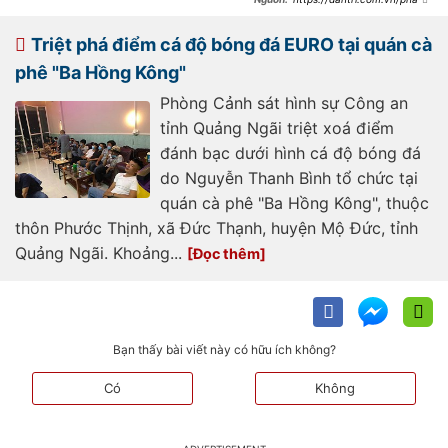
luat/khong-deo-khau-trang-23-
nguoi-trong-quan-ca-phe-bi-xu-
phat-46-trieu-dong-
Triệt phá điểm cá độ bóng đá EURO tại quán cà
20210702200129082.htm
phê "Ba Hồng Kông"
Phòng Cảnh sát hình sự Công an
tỉnh Quảng Ngãi triệt xoá điểm
đánh bạc dưới hình cá độ bóng đá
do Nguyễn Thanh Bình tổ chức tại
quán cà phê "Ba Hồng Kông", thuộc
thôn Phước Thịnh, xã Đức Thạnh, huyện Mộ Đức, tỉnh
Quảng Ngãi. Khoảng...
Bạn thấy bài viết này có hữu ích không?
Có
Không