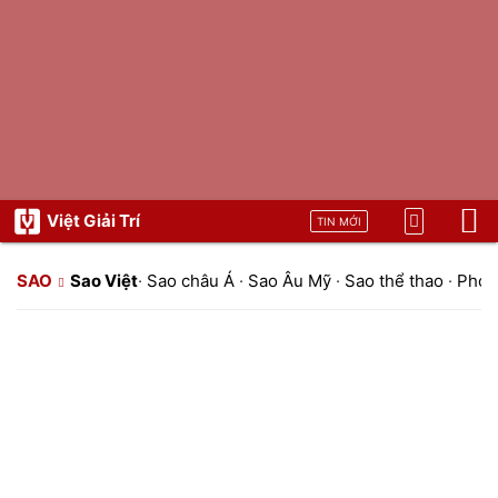
Việt Giải Trí
TIN MỚI
SAO
Sao Việt
·
Sao châu Á
·
Sao Âu Mỹ
·
Sao thể thao
·
Phon