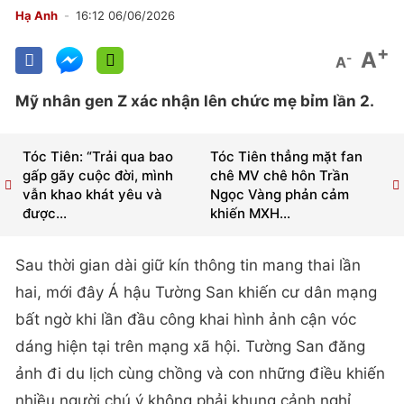
Hạ Anh
16:12 06/06/2026
+
A
-
A
Mỹ nhân gen Z xác nhận lên chức mẹ bỉm lần 2.
Tóc Tiên: “Trải qua bao
Tóc Tiên thẳng mặt fan
gấp gãy cuộc đời, mình
chê MV chê hôn Trần
vẫn khao khát yêu và
Ngọc Vàng phản cảm
được...
khiến MXH...
Sau thời gian dài giữ kín thông tin mang thai lần
hai, mới đây Á hậu Tường San khiến cư dân mạng
bất ngờ khi lần đầu công khai hình ảnh cận vóc
dáng hiện tại trên mạng xã hội. Tường San đăng
ảnh đi du lịch cùng chồng và con những điều khiến
nhiều người chú ý không phải khung cảnh nghỉ