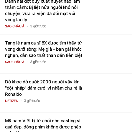
TIÊU ĐIỂM
Nụ hôn khó xử của Son Ye Jin và "hồng
hài nhi" kém 6 tuổi Jung Hae In
5 giờ trước
SAO CHÂU Á
Cảnh sát vây bắt nghi phạm liên quan
vụ giết người đang chạy trốn trên
quốc lộ
3 giờ trước
PHÁP LUẬT
Danh hài đột quỵ xuất huyết não lâm