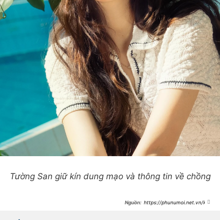
Tường San giữ kín dung mạo và thông tin về chồng
https://phunumoi.net.vn/kho
ng-con-che-giau-a-hau-viet-khoe-
bung-bau-ro-mon-mot-voi-doanh-