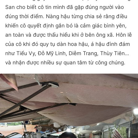
tuổi 20 từng gây nhiều tranh luận, tuy nhiên Tường
San cho biết cô tin mình đã gặp đúng người vào
đúng thời điểm. Nàng hậu từng chia sẻ rằng điều
khiến cô quyết định gắn bó là cảm giác bình yên,
an toàn và được thấu hiểu khi ở bên ông xã. Hôn lễ
của cô khi đó quy tụ dàn hoa hậu, á hậu đình đám
như Tiểu Vy, Đỗ Mỹ Linh, Diễm Trang, Thùy Tiên…
và nhận được nhiều sự quan tâm từ công chúng.