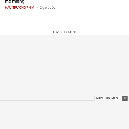
thảm cảnh: Bị liệt nửa người khó nói
chuyện, vừa ra viện đã đối mặt với
vòng lao lý
3 giờ trước
SAO CHÂU Á
Tang lễ nam ca sĩ 8X được tìm thấy tử
vong dưới sông: Mẹ già - bạn gái khóc
nghẹn, dàn sao thất thần đến tiễn biệt
3 giờ trước
SAO CHÂU Á
Dở khóc dở cười: 2000 người vây kín
"đột nhập" đám cưới vì nhầm chú rể là
Ronaldo
3 giờ trước
NETIZEN
Mỹ nam Việt bị từ chối cho casting vì
quá đẹp, đóng phim không được phép
mở miệng