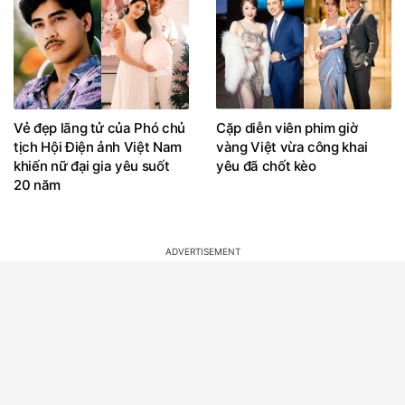
Hoa hậu đẹp nhất nhì Việt
Đây là mẹ đơn thân đáng
Nam và vợ hơn 4 tuổi của
gờm của Vbiz, sắc vóc U46
Bình Minh "dính nhau như
không ai so nổi
sam" từ Việt Nam sang Mỹ
Cuộc sống của diễn viên
NSND Mỹ Uyên cô đơn giữa
Hương Giang sau khi kết
đêm, ca sĩ Hòa Minzy đón
hôn với chồng hơn 11 tuổi
tin vui