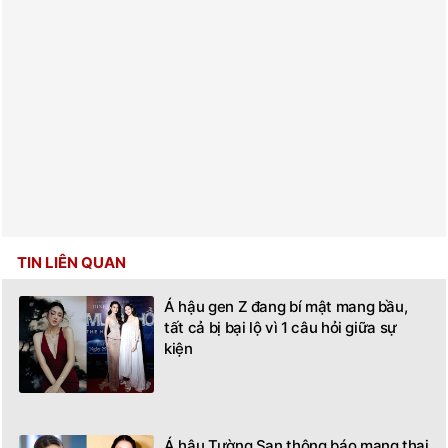
TIN LIÊN QUAN
Á hậu gen Z đang bí mật mang bầu,
tất cả bị bại lộ vì 1 câu hỏi giữa sự
kiện