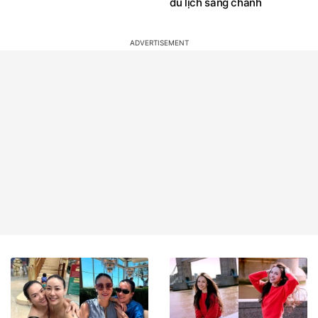
Cuộc sống của 'đả nữ màn
"Hoa hậu nghèo nhất Việt
ảnh Việt' khi làm mẹ ở tuổi
Nam" đứng yên cũng toát
U50
khí chất phú bà, visual hậu
sinh con thứ 2 gây chú ý
Vũ Thuý Quỳnh xác nhận
Hồng Thanh trước khi tụt
đang mang thai
dốc không phanh: Đi xe hơi
tiền tỷ, đeo đồng hồ Rolex,
du lịch sang chảnh