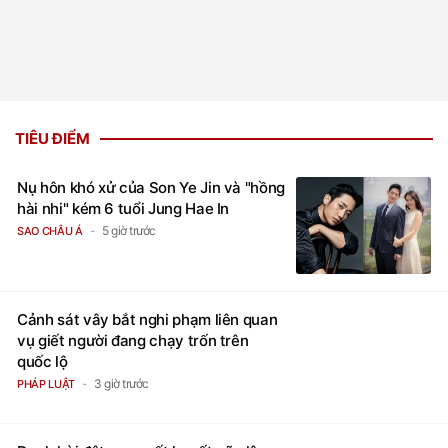
Vẻ đẹp lãng tử của Phó chủ
Cặp diễn viên phim giờ
tịch Hội Điện ảnh Việt Nam
vàng Việt vừa công khai
khiến nữ đại gia yêu suốt
yêu đã chốt kèo
20 năm