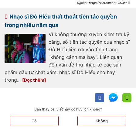
https://vietnamnet.vn/khong
-co-chuyen-nathan-lee-mua-dut-
loat-bai-hit-cua-noo-phuoc-thinh-
2417056.html
Nhạc sĩ Đỗ Hiếu thất thoát tiền tác quyền
trong nhiều năm qua
Vì không thường xuyên kiểm tra kỹ
càng, số tiền tác quyền của nhạc sĩ
Đỗ Hiếu liền rơi vào tình trạng
"không cánh mà bay". Liên quan
đến vấn đề thu nhập từ các sản
phẩm đầu tư chất xám, nhạc sĩ Đỗ Hiếu cho hay
trong...
Bạn thấy bài viết này có hữu ích không?
Có
Không