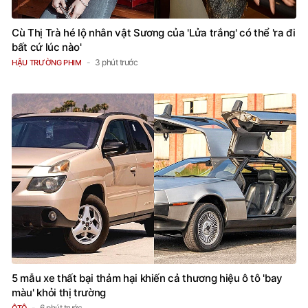
Cù Thị Trà hé lộ nhân vật Sương của 'Lửa trắng' có thể 'ra đi
bất cứ lúc nào'
3 phút trước
HẬU TRƯỜNG PHIM
5 mẫu xe thất bại thảm hại khiến cả thương hiệu ô tô 'bay
màu' khỏi thị trường
6 phút trước
ÔTÔ