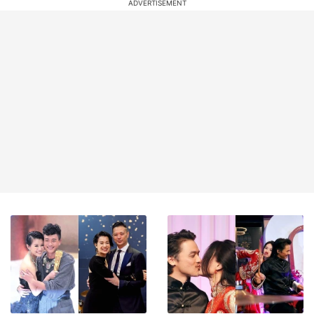
Cái ôm xóa bỏ mọi hiềm
Thư Kỳ kể chuyện từ bạn bè