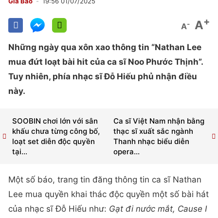
Gia Bảo
19:56 01/07/2025
+
A
-
A
Những ngày qua xôn xao thông tin “Nathan Lee
mua đứt loạt bài hit của ca sĩ Noo Phước Thịnh”.
Tuy nhiên, phía nhạc sĩ Đỗ Hiếu phủ nhận điều
này.
SOOBIN chơi lớn với sân
Ca sĩ Việt Nam nhận bằng
khấu chưa từng công bố,
thạc sĩ xuất sắc ngành
loạt set diễn độc quyền
Thanh nhạc biểu diễn
tại...
opera...
Một số báo, trang tin đăng thông tin ca sĩ Nathan
Lee mua quyền khai thác độc quyền một số bài hát
của nhạc sĩ Đỗ Hiếu như:
Gạt đi nước mắt, Cause I