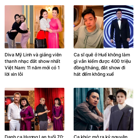
Diva Mỹ Linh và giảng viên
Ca sĩ quê ở Huế không làm
thanh nhạc đắt show nhất
gì vẫn kiếm được 400 triệu
Việt Nam: 11 năm mới có 1
đồng/tháng, đắt show đi
lời xin lỗi
hát đếm không xuể
Danh ca Hương Lan tuổi 70:
Ca khúc mở ra kỷ nguyên
Giữ giọng hát, viên mãn bên
trăm triệu views của nhạc