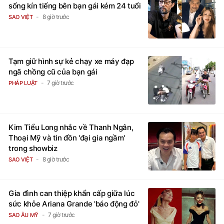
8 giờ trước
SAO VIỆT
Tạm giữ hình sự kẻ chạy xe máy đạp
ngã chồng cũ của bạn gái
7 giờ trước
PHÁP LUẬT
Kim Tiểu Long nhắc về Thanh Ngân,
Thoại Mỹ và tin đồn 'đại gia ngầm'
trong showbiz
8 giờ trước
SAO VIỆT
Gia đình can thiệp khẩn cấp giữa lúc
sức khỏe Ariana Grande 'báo động đỏ'
7 giờ trước
SAO ÂU MỸ