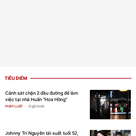
TIÊU ĐIỂM
Cảnh sát chặn 2 đầu đường để làm
việc tại nhà Huấn "Hoa Hồng"
8 giờ trước
PHÁP LUẬT
Johnny Trí Nguyễn tái xuất tuổi 52,
sống kín tiếng bên bạn gái kém 24 tuổi