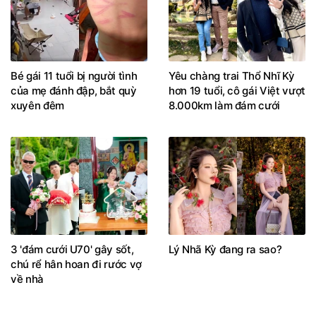
Bé gái 11 tuổi bị người tình
Yêu chàng trai Thổ Nhĩ Kỳ
của mẹ đánh đập, bắt quỳ
hơn 19 tuổi, cô gái Việt vượt
xuyên đêm
8.000km làm đám cưới
3 'đám cưới U70' gây sốt,
Lý Nhã Kỳ đang ra sao?
chú rể hân hoan đi rước vợ
về nhà