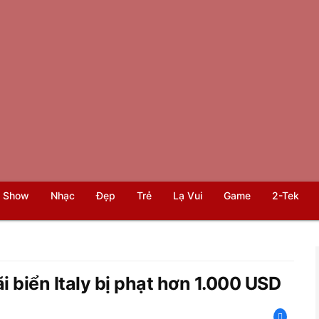
 Show
Nhạc
Đẹp
Trẻ
Lạ Vui
Game
2-Tek
ãi biển Italy bị phạt hơn 1.000 USD