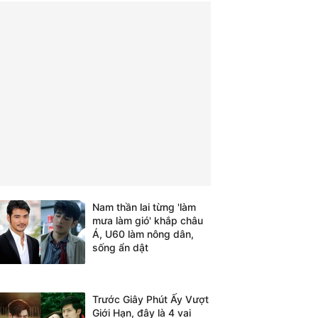
Nam thần lai từng 'làm
mưa làm gió' khắp châu
Á, U60 làm nông dân,
sống ẩn dật
Trước Giây Phút Ấy Vượt
Giới Hạn, đây là 4 vai