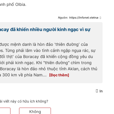
ành phố Olbia.
https://infonet.vietnamn
et.vn/chuyen-la/khach-du-lich-
lay-cat-o-bai-bien-italy-bi-phat-
acay đã khiến nhiều người kinh ngạc vì sự
hon-1-000-usd-263470.html
được mệnh danh là hòn đảo 'thiên đường' của
es. Từng phải lâm vào tình cảnh ngập ngụa rác, sự
đổi thịt' của Boracay đã khiến cộng đồng yêu du
giới phải kinh ngạc. Khi "thiên đường" chìm trong
 Boracay là hòn đảo nhỏ thuộc tỉnh Aklan, cách thủ
a 300 km về phía Nam....
In
ài viết này có hữu ích không?
Không