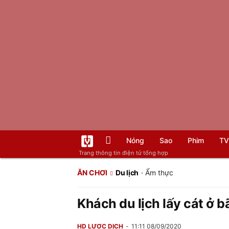
Nóng
Sao
Phim
TV
Trang thông tin điện tử tổng hợp
ĂN CHƠI
Du lịch
·
Ẩm thực
Khách du lịch lấy cát ở b
HD LƯỢC DỊCH
11:11 08/09/2020