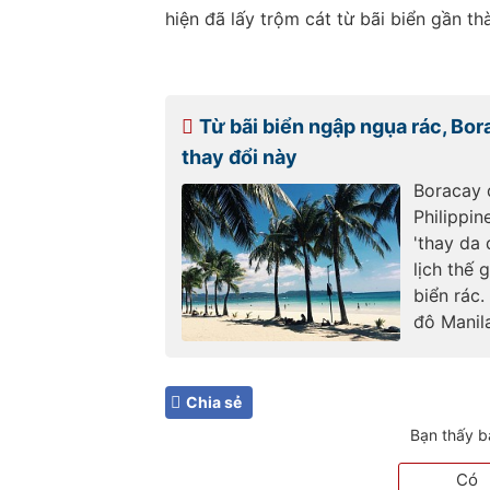
hiện đã lấy trộm cát từ bãi biển gần th
Từ bãi biển ngập ngụa rác, Bor
thay đổi này
Boracay 
Philippin
'thay da 
lịch thế 
biển rác.
đô Manil
Chia sẻ
Bạn thấy b
Có