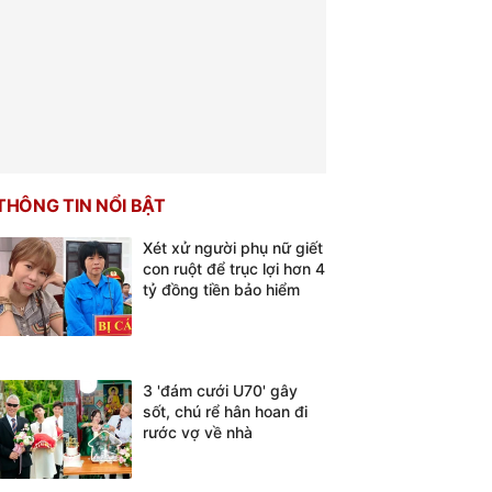
THÔNG TIN NỔI BẬT
Xét xử người phụ nữ giết
con ruột để trục lợi hơn 4
tỷ đồng tiền bảo hiểm
3 'đám cưới U70' gây
sốt, chú rể hân hoan đi
rước vợ về nhà