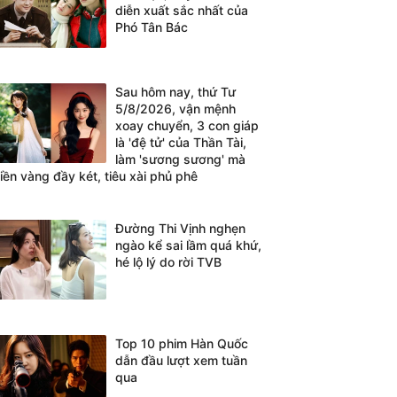
diễn xuất sắc nhất của
Phó Tân Bác
Sau hôm nay, thứ Tư
5/8/2026, vận mệnh
xoay chuyển, 3 con giáp
là 'đệ tử' của Thần Tài,
làm 'sương sương' mà
tiền vàng đầy két, tiêu xài phủ phê
Đường Thi Vịnh nghẹn
ngào kể sai lầm quá khứ,
hé lộ lý do rời TVB
Top 10 phim Hàn Quốc
dẫn đầu lượt xem tuần
qua