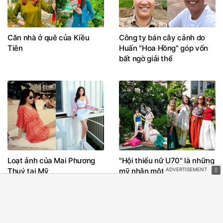
Căn nhà ở quê của Kiều
Công ty bán cây cảnh do
Tiên
Huấn "Hoa Hồng" góp vốn
bất ngờ giải thể
Loạt ảnh của Mai Phương
"Hội thiếu nữ U70" là những
Thuý tại Mỹ
mỹ nhân một thời của Nhà
hát Tuổi trẻ gây sốt