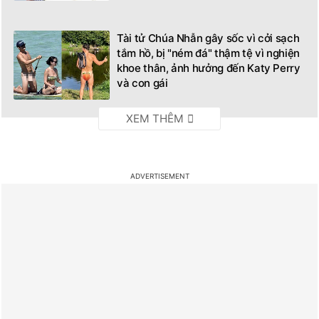
Tài tử Chúa Nhẫn gây sốc vì cởi sạch
tắm hồ, bị "ném đá" thậm tệ vì nghiện
khoe thân, ảnh hưởng đến Katy Perry
và con gái