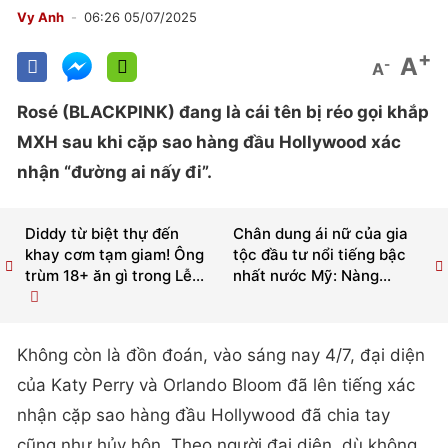
Vy Anh
06:26 05/07/2025
+
A
-
A
Rosé (BLACKPINK) đang là cái tên bị réo gọi khắp
MXH sau khi cặp sao hàng đầu Hollywood xác
nhận “đường ai nấy đi”.
Diddy từ biệt thự đến
Chân dung ái nữ của gia
khay cơm tạm giam! Ông
tộc đầu tư nổi tiếng bậc
trùm 18+ ăn gì trong Lễ...
nhất nước Mỹ: Nàng...
Không còn là đồn đoán, vào sáng nay 4/7, đại diện
của Katy Perry và Orlando Bloom đã lên tiếng xác
nhận cặp sao hàng đầu Hollywood đã chia tay
cũng như hủy hôn. Theo người đại diện, dù không