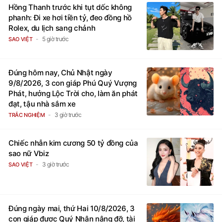
Hồng Thanh trước khi tụt dốc không
phanh: Đi xe hơi tiền tỷ, đeo đồng hồ
Rolex, du lịch sang chảnh
5 giờ trước
SAO VIỆT
Đúng hôm nay, Chủ Nhật ngày
9/8/2026, 3 con giáp Phú Quý Vượng
Phát, hưởng Lộc Trời cho, làm ăn phát
đạt, tậu nhà sắm xe
3 giờ trước
TRẮC NGHIỆM
Chiếc nhẫn kim cương 50 tỷ đồng của
sao nữ Vbiz
3 giờ trước
SAO VIỆT
Đúng ngày mai, thứ Hai 10/8/2026, 3
con giáp được Quý Nhân nâng đỡ, tài