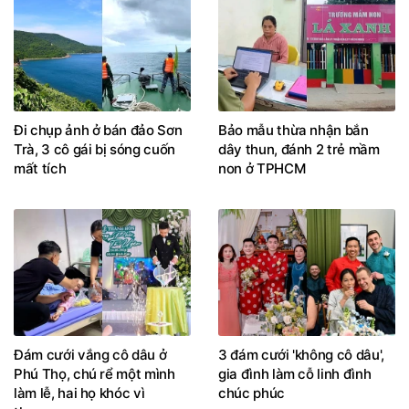
Đi chụp ảnh ở bán đảo Sơn
Bảo mẫu thừa nhận bắn
Trà, 3 cô gái bị sóng cuốn
dây thun, đánh 2 trẻ mầm
mất tích
non ở TPHCM
Đám cưới vắng cô dâu ở
3 đám cưới 'không cô dâu',
Phú Thọ, chú rể một mình
gia đình làm cỗ linh đình
làm lễ, hai họ khóc vì
chúc phúc