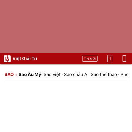
Việt Giải Trí
TIN MỚI
SAO
Sao Âu Mỹ
·
Sao việt
·
Sao châu Á
·
Sao thể thao
·
Phon