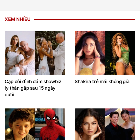
XEM NHIỀU
Cặp đôi đình đám showbiz
Shakira trẻ mãi không già
ly thân gấp sau 15 ngày
cưới