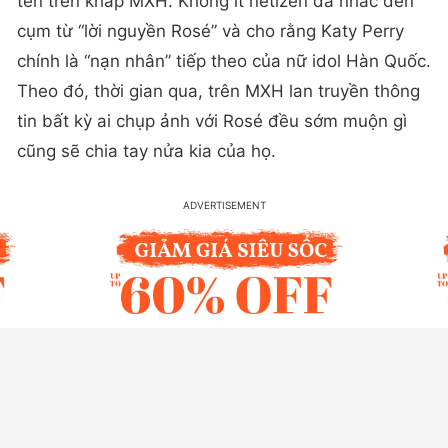
tên trên khắp MXH. Không ít netizen đã nhắc đến
cụm từ “lời nguyền Rosé” và cho rằng Katy Perry
chính là “nạn nhân” tiếp theo của nữ idol Hàn Quốc.
Theo đó, thời gian qua, trên MXH lan truyền thông
tin bất kỳ ai chụp ảnh với Rosé đều sớm muộn gì
cũng sẽ chia tay nửa kia của họ.