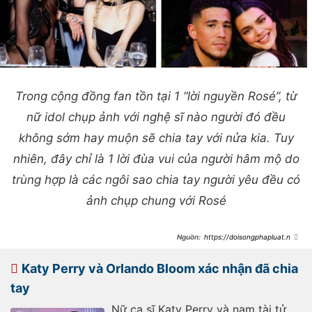
Trong cộng đồng fan tồn tại 1 “lời nguyền Rosé”, từ
nữ idol chụp ảnh với nghệ sĩ nào người đó đều
không sớm hay muộn sẽ chia tay với nửa kia. Tuy
nhiên, đây chỉ là 1 lời đùa vui của người hâm mộ do
trùng hợp là các ngôi sao chia tay người yêu đều có
ảnh chụp chung với Rosé
https://doisongphapluat.ngu
oiduatin.vn/katy-perry-va-orlando-
bloom-chinh-thuc-chia-tay-loi-deu-
tai-rose-blackpink-a549856.html
Katy Perry và Orlando Bloom xác nhận đã chia
tay
Nữ ca sĩ Katy Perry và nam tài tử