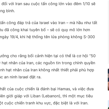
 đối với Iran sau cuộc tấn công lớn vào đêm 1/10 sẽ
ng bình.
ấn công đáp trả của Israel vào Iran – mà hầu như tất
ều đã công khai tuyên bố – sẽ có quy mô lớn hơn
 ngày 19/4, khi hệ thống tên lửa phòng không S-300
ưởng cho rằng bối cảnh hiện tại có thể là cơ hội “50
 hạt nhân của Iran, các nguồn tin trong chính quyền
ình hạt nhân của Iran không nhất thiết phải phù hợp
 an ninh Israel đặt ra.
nhất của cuộc chiến là đánh bại Hamas, và việc đưa
biên giới giáp với Liban (Lebanon), thì một mục tiêu
 cuộc chiến tranh khu vực, đặc biệt là với Iran.