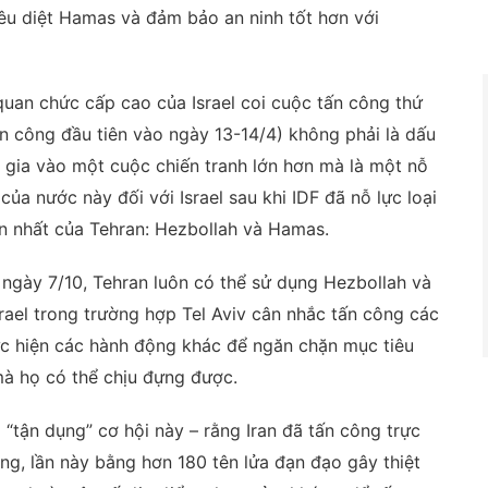
iêu diệt Hamas và đảm bảo an ninh tốt hơn với
uan chức cấp cao của Israel coi cuộc tấn công thứ
ấn công đầu tiên vào ngày 13-14/4) không phải là dấu
 gia vào một cuộc chiến tranh lớn hơn mà là một nỗ
ủa nước này đối với Israel sau khi IDF đã nỗ lực loại
ớn nhất của Tehran: Hezbollah và Hamas.
 ngày 7/10, Tehran luôn có thể sử dụng Hezbollah và
ael trong trường hợp Tel Aviv cân nhắc tấn công các
ực hiện các hành động khác để ngăn chặn mục tiêu
mà họ có thể chịu đựng được.
 “tận dụng” cơ hội này – rằng Iran đã tấn công trực
háng, lần này bằng hơn 180 tên lửa đạn đạo gây thiệt