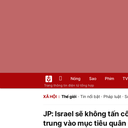
Nóng
Sao
Phim
TV
Trang thông tin điện tử tổng hợp
XÃ HỘI
Thế giới
·
Tin nổi bật
·
Pháp luật
·
S
JP: Israel sẽ không tấn c
trung vào mục tiêu quân