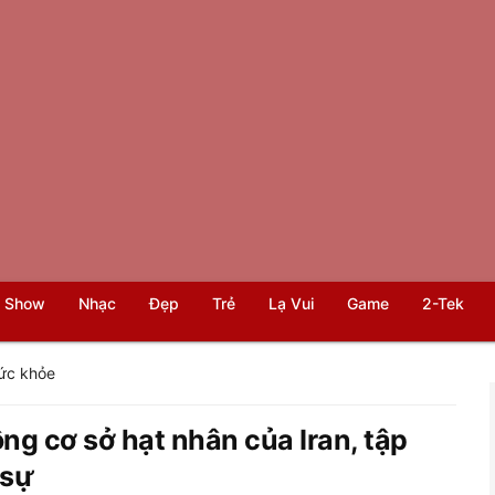
 Show
Nhạc
Đẹp
Trẻ
Lạ Vui
Game
2-Tek
ức khỏe
ông cơ sở hạt nhân của Iran, tập
 sự