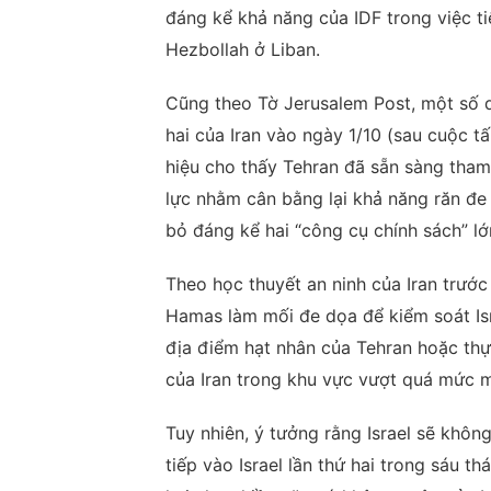
đáng kể khả năng của IDF trong việc t
Hezbollah ở Liban.
Cũng theo Tờ Jerusalem Post, một số q
hai của Iran vào ngày 1/10 (sau cuộc t
hiệu cho thấy Tehran đã sẵn sàng tham
lực nhằm cân bằng lại khả năng răn đe c
bỏ đáng kể hai “công cụ chính sách” l
Theo học thuyết an ninh của Iran trước
Hamas làm mối đe dọa để kiểm soát Isr
địa điểm hạt nhân của Tehran hoặc th
của Iran trong khu vực vượt quá mức 
Tuy nhiên, ý tưởng rằng Israel sẽ không
tiếp vào Israel lần thứ hai trong sáu t