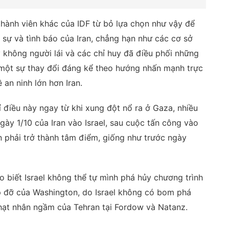
hành viên khác của IDF từ bỏ lựa chọn như vậy để
sự và tình báo của Iran, chẳng hạn như các cơ sở
y không người lái và các chỉ huy đã điều phối những
à một sự thay đổi đáng kể theo hướng nhấn mạnh trực
 an ninh lớn hơn Iran.
ỉ điều này ngay từ khi xung đột nổ ra ở Gaza, nhiều
ày 1/10 của Iran vào Israel, sau cuộc tấn công vào
an phải trở thành tâm điểm, giống như trước ngày
biết Israel không thể tự mình phá hủy chương trình
p đỡ của Washington, do Israel không có bom phá
hạt nhân ngầm của Tehran tại Fordow và Natanz.