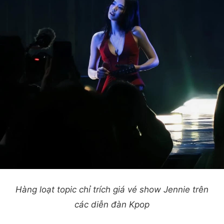
Hàng loạt topic chỉ trích giá vé show Jennie trên
các diễn đàn Kpop