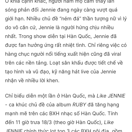
Ở khía cạnh khác, người hâm mộ cảm thấy làn
sóng phản đối Jennie đang ngày càng vượt quá
giới hạn. Nhiều chủ đề “ném đá” thần tượng nữ vì lý
do vô căn cứ, Jennie là người hứng chịu nhiều
nhất. Trong show diễn tại Hàn Quốc, Jennie đã
được fan hưởng ứng rất nhiệt tình. Chỉ riêng việc có
hàng chục người nổi tiếng xuất hiện cũng đã viral
trên các nền tảng. Loạt sân khấu được tiết chế về
tạo hình và vũ đạo, kỹ năng hát live của Jennie
nhận về nhiều lời khen.
Chỉ biểu diễn một lần ở Hàn Quốc, mà
Like JENNIE
- ca khúc chủ đề của album
RUBY
đã tăng hạng
mạnh mẽ trên các BXH nhạc số Hàn Quốc. Tính
đến 11 giờ trưa 18/3 (theo giờ Hàn Quốc),
Like
JENNIE
chính thức lọt top 3 các BXH nội địa, gồm