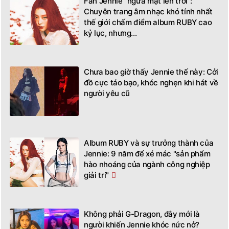
Fan Jennie "ngửa mặt lên trời":
Chuyên trang âm nhạc khó tính nhất
thế giới chấm điểm album RUBY cao
kỷ lục, nhưng...
Chưa bao giờ thấy Jennie thế này: Cởi
đồ cực táo bạo, khóc nghẹn khi hát về
người yêu cũ
Album RUBY và sự trưởng thành của
Jennie: 9 năm để xé mác "sản phẩm
hào nhoáng của ngành công nghiệp
giải trí"
Không phải G-Dragon, đây mới là
người khiến Jennie khóc nức nở?