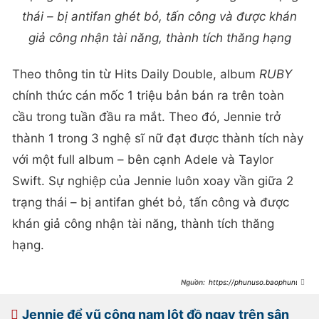
thái – bị antifan ghét bỏ, tấn công và được khán
giả công nhận tài năng, thành tích thăng hạng
Theo thông tin từ Hits Daily Double, album
RUBY
chính thức cán mốc 1 triệu bản bán ra trên toàn
cầu trong tuần đầu ra mắt. Theo đó, Jennie trở
thành 1 trong 3 nghệ sĩ nữ đạt được thành tích này
với một full album – bên cạnh Adele và Taylor
Swift. Sự nghiệp của Jennie luôn xoay vần giữa 2
trạng thái – bị antifan ghét bỏ, tấn công và được
khán giả công nhận tài năng, thành tích thăng
hạng.
https://phunuso.baophunuth
udo.vn/jennie-bi-dan-mang-han-
chi-trich-phat-dien-vi-tien-
193250318165946512.htm
Jennie để vũ công nam lột đồ ngay trên sân