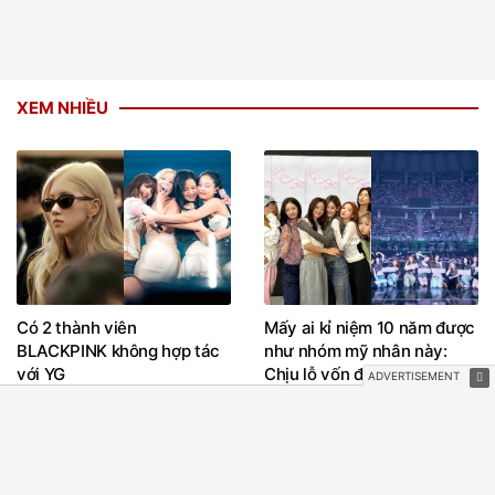
XEM NHIỀU
Có 2 thành viên
Mấy ai kỉ niệm 10 năm được
BLACKPINK không hợp tác
như nhóm mỹ nhân này:
với YG
Chịu lỗ vốn để tái hợp, đưa
thẳng bài hát lên top 1 cả
nước