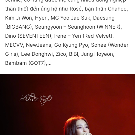
thân thiết đến ủng hộ như Rosé, bạn thân Chahee,
Kim Ji Won, Hyeri, MC Yoo Jae Suk, Daesung
(BIGBANG), Seungyoon – Seunghoon (WINNER),
Dino (SEVENTEEN), Irene – Yeri (Red Velvet),
MEOVV, NewJeans, Go Kyung Pyo, Sohee (Wonder
Girls), Lee Donghwi, Zico, BIBI, Jung Hoyeon,
Bambam (GOT7),…