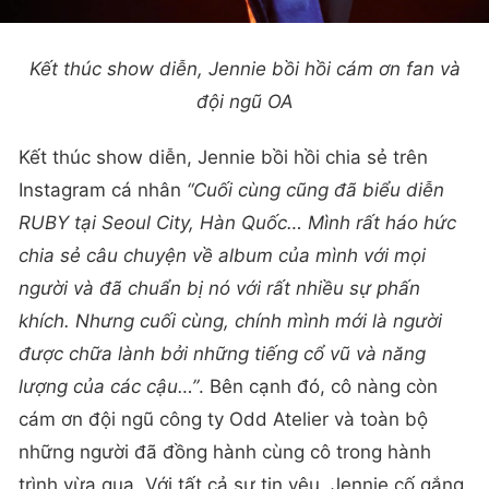
Kết thúc show diễn, Jennie bồi hồi cám ơn fan và
đội ngũ OA
Kết thúc show diễn, Jennie bồi hồi chia sẻ trên
Instagram cá nhân
“Cuối cùng cũng đã biểu diễn
RUBY tại Seoul City, Hàn Quốc… Mình rất háo hức
chia sẻ câu chuyện về album của mình với mọi
người và đã chuẩn bị nó với rất nhiều sự phấn
khích. Nhưng cuối cùng, chính mình mới là người
được chữa lành bởi những tiếng cổ vũ và năng
lượng của các cậu…”
. Bên cạnh đó, cô nàng còn
cám ơn đội ngũ công ty Odd Atelier và toàn bộ
những người đã đồng hành cùng cô trong hành
trình vừa qua. Với tất cả sự tin yêu, Jennie cố gắng