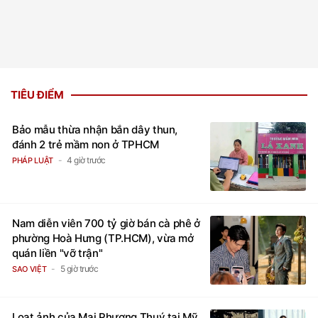
TIÊU ĐIỂM
Bảo mẫu thừa nhận bắn dây thun,
đánh 2 trẻ mầm non ở TPHCM
4 giờ trước
PHÁP LUẬT
Nam diễn viên 700 tỷ giờ bán cà phê ở
phường Hoà Hưng (TP.HCM), vừa mở
quán liền "vỡ trận"
5 giờ trước
SAO VIỆT
Loạt ảnh của Mai Phương Thuý tại Mỹ