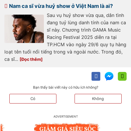
viet-nam-phat-ngon-sai-su-that-
Nam ca sĩ vừa huỷ show ở Việt Nam là ai?
a549236.html
Sau vụ huỷ show vừa qua, dân tình
đang tuỷ lùng danh tính của nam ca
sĩ này. Chương trình GAMA Music
Racing Festival 2025 diễn ra tại
TP.HCM vào ngày 29/6 quy tụ hàng
loạt tên tuổi nổi tiếng trong và ngoài nước. Trong đó,
ca sĩ...
Bạn thấy bài viết này có hữu ích không?
Có
Không