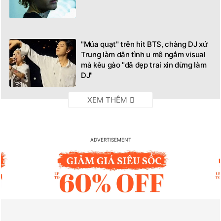
"Múa quạt" trên hit BTS, chàng DJ xứ
Trung làm dân tình u mê ngắm visual
mà kêu gào "đã đẹp trai xin đừng làm
DJ"