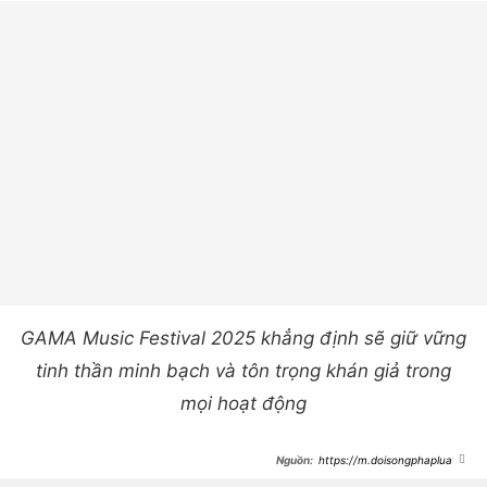
GAMA Music Festival 2025 khẳng định sẽ giữ vững
tinh thần minh bạch và tôn trọng khán giả trong
mọi hoạt động
https://m.doisongphapluat.n
guoiduatin.vn/jason-derulo-quay-xe-
am-tham-xoa-bai-phot-to-btc-o-