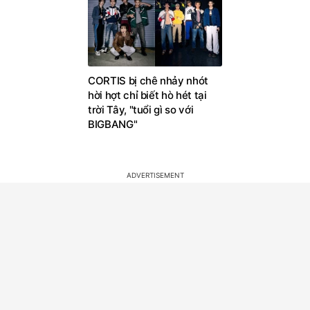
CORTIS bị chê nhảy nhót
hời hợt chỉ biết hò hét tại
trời Tây, "tuổi gì so với
BIGBANG"