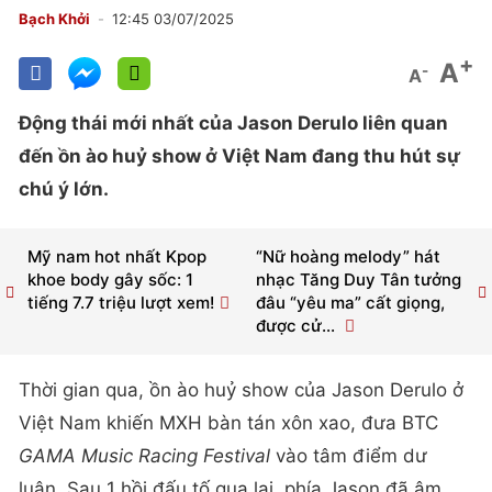
Bạch Khởi
12:45 03/07/2025
+
A
-
A
Động thái mới nhất của Jason Derulo liên quan
đến ồn ào huỷ show ở Việt Nam đang thu hút sự
chú ý lớn.
Mỹ nam hot nhất Kpop
“Nữ hoàng melody” hát
khoe body gây sốc: 1
nhạc Tăng Duy Tân tưởng
tiếng 7.7 triệu lượt xem!
đâu “yêu ma” cất giọng,
được cử...
Thời gian qua, ồn ào huỷ show của Jason Derulo ở
Việt Nam khiến MXH bàn tán xôn xao, đưa BTC
GAMA Music Racing Festival
vào tâm điểm dư
luận. Sau 1 hồi đấu tố qua lại, phía Jason đã âm