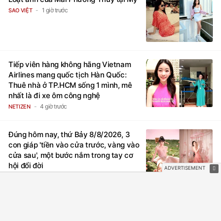
1 giờ trước
SAO VIỆT
Tiếp viên hàng không hãng Vietnam
Airlines mang quốc tịch Hàn Quốc:
Thuê nhà ở TP.HCM sống 1 mình, mê
nhất là đi xe ôm công nghệ
4 giờ trước
NETIZEN
Đúng hôm nay, thứ Bảy 8/8/2026, 3
con giáp 'tiền vào cửa trước, vàng vào
cửa sau', một bước nắm trong tay cơ
hội đổi đời
2 giờ trước
TRẮC NGHIỆM
Cuối ngày hôm nay (8/8/2026), 3 con
giáp 'ngửa đầu đón quý nhân, cúi đầu