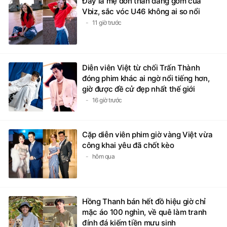
Đây là mẹ đơn thân đáng gờm của
Vbiz, sắc vóc U46 không ai so nổi
11 giờ trước
Diễn viên Việt từ chối Trấn Thành
đóng phim khác ai ngờ nổi tiếng hơn,
giờ được đề cử đẹp nhất thế giới
16 giờ trước
Cặp diễn viên phim giờ vàng Việt vừa
công khai yêu đã chốt kèo
hôm qua
Hồng Thanh bán hết đồ hiệu giờ chỉ
mặc áo 100 nghìn, về quê làm tranh
đính đá kiếm tiền mưu sinh