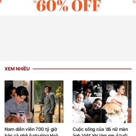
XEM NHIỀU
Nam diễn viên 700 tỷ giờ
Cuộc sống của 'đả nữ màn
bán cà phê ở phường Hoà
ảnh Việt' khi làm mẹ ở tuổi