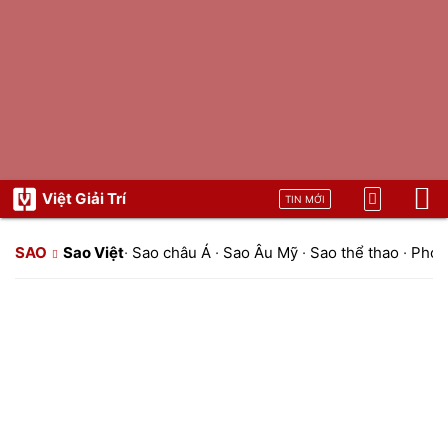
Việt Giải Trí
TIN MỚI
SAO
Sao Việt
·
Sao châu Á
·
Sao Âu Mỹ
·
Sao thể thao
·
Phon