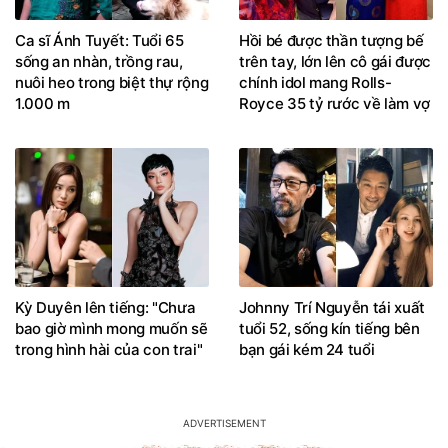
Ca sĩ Ánh Tuyết: Tuổi 65
Hồi bé được thần tượng bế
sống an nhàn, trồng rau,
trên tay, lớn lên cô gái được
nuôi heo trong biệt thự rộng
chính idol mang Rolls-
1.000 m
Royce 35 tỷ rước về làm vợ
Kỳ Duyên lên tiếng: "Chưa
Johnny Trí Nguyễn tái xuất
bao giờ mình mong muốn sẽ
tuổi 52, sống kín tiếng bên
trong hình hài của con trai"
bạn gái kém 24 tuổi