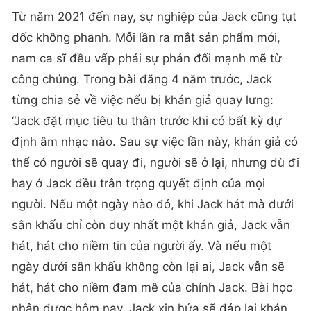
Từ năm 2021 đến nay, sự nghiệp của Jack cũng tụt
dốc không phanh. Mỗi lần ra mắt sản phẩm mới,
nam ca sĩ đều vấp phải sự phản đối mạnh mẽ từ
công chúng. Trong bài đăng 4 năm trước, Jack
từng chia sẻ về việc nếu bị khán giả quay lưng:
“Jack đặt mục tiêu tu thân trước khi có bất kỳ dự
định âm nhạc nào. Sau sự việc lần này, khán giả có
thể có người sẽ quay đi, người sẽ ở lại, nhưng dù đi
hay ở Jack đều trân trọng quyết định của mọi
người. Nếu một ngày nào đó, khi Jack hát mà dưới
sân khấu chỉ còn duy nhất một khán giả, Jack vẫn
hát, hát cho niềm tin của người ấy. Và nếu một
ngày dưới sân khấu không còn lại ai, Jack vẫn sẽ
hát, hát cho niềm đam mê của chính Jack. Bài học
nhận được hôm nay, Jack xin hứa sẽ đáp lại khán