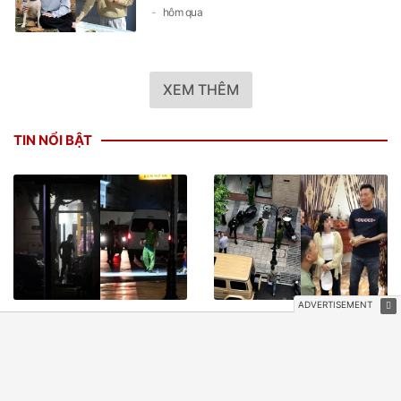
hôm qua
XEM THÊM
TIN NỔI BẬT
Cảnh sát chặn 2 đầu đường
Huấn "Hoa Hồng" phát tiền
để làm việc tại nhà Huấn
cho người dân vùng lũ Lai
"Hoa Hồng"
Châu như thế nào?