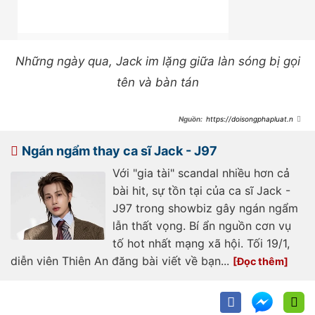
Những ngày qua, Jack im lặng giữa làn sóng bị gọi
tên và bàn tán
https://doisongphapluat.ngu
oiduatin.vn/jack-toi-muon-thuc-
hien-trach-nhie-m-lam-cha-trong-
kha-nang-cua-minh-den-khi-con-
Ngán ngẩm thay ca sĩ Jack - J97
truong-thanh-a501063.html
Với "gia tài" scandal nhiều hơn cả
bài hit, sự tồn tại của ca sĩ Jack -
J97 trong showbiz gây ngán ngẩm
lẫn thất vọng. Bí ẩn nguồn cơn vụ
tố hot nhất mạng xã hội. Tối 19/1,
diễn viên Thiên An đăng bài viết về bạn...