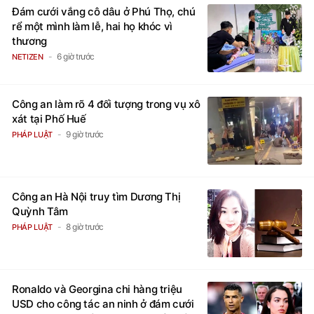
Đám cưới vắng cô dâu ở Phú Thọ, chú
rể một mình làm lễ, hai họ khóc vì
thương
6 giờ trước
NETIZEN
Công an làm rõ 4 đối tượng trong vụ xô
xát tại Phố Huế
9 giờ trước
PHÁP LUẬT
Công an Hà Nội truy tìm Dương Thị
Quỳnh Tâm
8 giờ trước
PHÁP LUẬT
Ronaldo và Georgina chi hàng triệu
USD cho công tác an ninh ở đám cưới