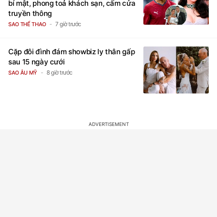
bí mật, phong toả khách sạn, cấm cửa
truyền thông
7 giờ trước
SAO THỂ THAO
Cặp đôi đình đám showbiz ly thân gấp
sau 15 ngày cưới
8 giờ trước
SAO ÂU MỸ