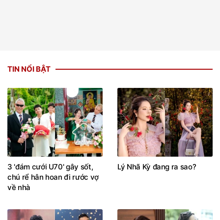
TIN NỔI BẬT
3 'đám cưới U70' gây sốt,
Lý Nhã Kỳ đang ra sao?
chú rể hân hoan đi rước vợ
về nhà