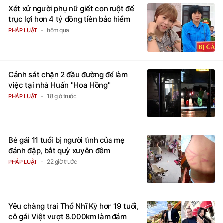
Xét xử người phụ nữ giết con ruột để
trục lợi hơn 4 tỷ đồng tiền bảo hiểm
hôm qua
PHÁP LUẬT
Cảnh sát chặn 2 đầu đường để làm
việc tại nhà Huấn "Hoa Hồng"
18 giờ trước
PHÁP LUẬT
Bé gái 11 tuổi bị người tình của mẹ
đánh đập, bắt quỳ xuyên đêm
22 giờ trước
PHÁP LUẬT
Yêu chàng trai Thổ Nhĩ Kỳ hơn 19 tuổi,
cô gái Việt vượt 8.000km làm đám