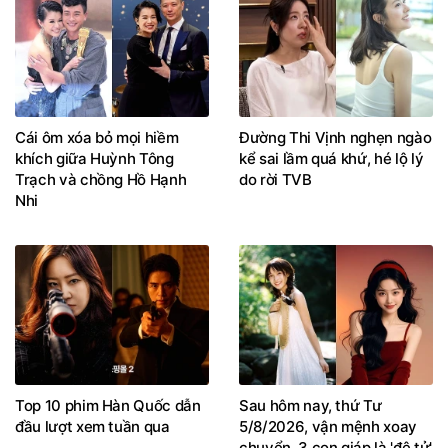
Cái ôm xóa bỏ mọi hiềm
Đường Thi Vịnh nghẹn ngào
khích giữa Huỳnh Tông
kể sai lầm quá khứ, hé lộ lý
Trạch và chồng Hồ Hạnh
do rời TVB
Nhi
Top 10 phim Hàn Quốc dẫn
Sau hôm nay, thứ Tư
đầu lượt xem tuần qua
5/8/2026, vận mệnh xoay
chuyển, 3 con giáp là 'đệ tử'