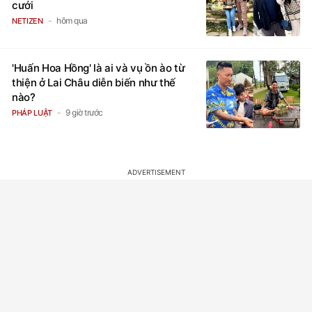
cưới
hôm qua
NETIZEN
'Huấn Hoa Hồng' là ai và vụ ồn ào từ
thiện ở Lai Châu diễn biến như thế
nào?
9 giờ trước
PHÁP LUẬT