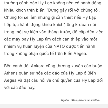
thường cảnh báo Hy Lạp không nên có hành động
khiêu khích trên biển. “Đừng gây rối với chúng tôi.
Chúng tôi sẽ làm những gì cần thiết nếu Hy Lạp
tiếp tục hành động khiêu khích”, ông Erdoan nói
trong một sự kiện vào tháng trước, đề cập đến việc
các máy bay Hy Lạp tìm cách can thiệp vào một
nhiệm vụ huấn luyện của NATO được tiến hành
trong không phận quốc tế trên Biển Aegea.
Bên cạnh đó, Ankara cũng thường xuyên cáo buộc
Athens quân sự hóa các đảo của Hy Lạp ở Biển
Aegea và đặt câu hỏi về chủ quyền của Hy Lạp đối
với các đảo này.
https://baotintuc.vn/the-
gioi/hy-lap-tap-tran-hai-quan-nguy-
co-gay-cang-thang-voi-tho-nhi-ky-