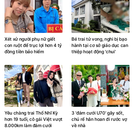
Xét xử người phụ nữ giết
Bé trai tử vong, nghi bị bạo
con ruột để trục lợi hơn 4 tỷ
hành tại cơ sở giáo dục can
đồng tiền bảo hiểm
thiệp hoạt động 'chui'
Yêu chàng trai Thổ Nhĩ Kỳ
3 'đám cưới U70' gây sốt,
hơn 19 tuổi, cô gái Việt vượt
chú rể hân hoan đi rước vợ
8.000km làm đám cưới
về nhà