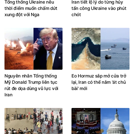
Tổng thống Ukraine nêu
Iran tiết lộ lý do từng hủy
thời điểm muốn chấm dứt
tấn công Ukraine vào phút
xung đột với Nga
chót
Nguyên nhân Tổng thống
Eo Hormuz sắp mở cửa trở
Mỹ Donald Trump liên tục
lại, Iran có thể nắm 'át chủ
rút đe dọa dùng vũ lực với
bài' mới
Iran