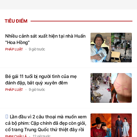
TIÊU ĐIỂM
Nhiều cảnh sát xuất hiện tại nhà Huấn
"Hoa Hồng"
9 giờ trước
PHÁP LUẬT
Bé gái 11 tuổi bị người tình của mẹ
đánh đập, bắt quỳ xuyên đêm
9 giờ trước
PHÁP LUẬT
Lần đầu vì 2 câu thoại mà muốn xem
cả bộ phim: Cặp chính đã đẹp còn giỏi,
cổ trang Trung Quốc thứ thiệt đây rồi
12 giờ trước
PHIM CHÂU Á