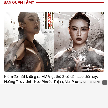
BẠN QUAN TÂM?
Kiếm đỏ mắt không ra MV Việt thứ 2 có dàn sao thế này:
Hoàng Thùy Linh, Noo Phước Thịnh, Mai Phương Thúy, Minh
Hằng hội tụ vì 1 người
6 giờ trước
NHẠC VIỆT