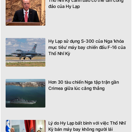
Thổ Nhĩ Kỳ cảnh báo có thể tấn công
đảo của Hy Lạp
Hy Lạp sử dụng S-300 của Nga 'khóa
mục tiêu' máy bay chiến đấu F-16 của
Thổ Nhĩ Kỳ
Hơn 30 tàu chiến Nga tập trận gần
Crimea giữa lúc căng thẳng
Lý do Hy Lạp bất bình với việc Thổ Nhĩ
Kỳ bán máy bay không người lái