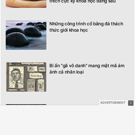
thích cực kỳ khoa học đằng sau
Những công trình cổ bằng đá thách
thức giới khoa học
Bí ẩn "gã vô danh" mang mật mã ám
ảnh cả nhân loại
11 bí ẩn về vật chất tối vẫn chưa có lời
giải đáp