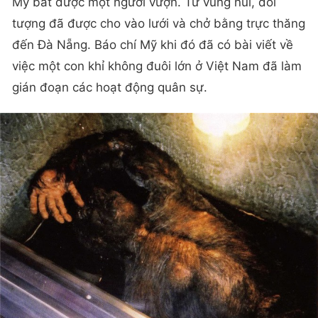
Mỹ bắt được một người vượn. Từ vùng núi, đối
tượng đã được cho vào lưới và chở bằng trực thăng
đến Đà Nẵng. Báo chí Mỹ khi đó đã có bài viết về
việc một con khỉ không đuôi lớn ở Việt Nam đã làm
gián đoạn các hoạt động quân sự.