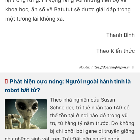
lại trong rừng. Hi vọng rằng với những tiến bộ về
khoa học, ẩn số về Batutut sẽ được giải đáp trong
một tương lai không xa.
Thanh Bình
Theo Kiến thức
https://doanhnghiepvn.vn/kh
am-pha/huyen-thoai-ve-nguoi-
rung-noi-tieng-the-gioi-o-viet-
nam/20191107092110339
Phát hiện cực nóng: Người ngoài hành tinh là
robot bất tử?
Theo nhà nghiên cứu Susan
Schneider, trí tuệ nhân tạo (AI) có
thể tồn tại ở nơi nào đó trong vũ
trụ từ hàng tỷ năm trước. Do không
bị chi phối bởi gene di truyền giống
như những sinh vật trên Trái Đất nên người ngoài