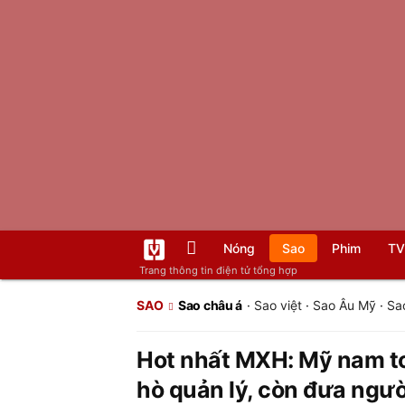
Nóng
Sao
Phim
TV
Trang thông tin điện tử tổng hợp
SAO
Sao châu á
·
Sao việt
·
Sao Âu Mỹ
·
Sa
Hot nhất MXH: Mỹ nam top
hò quản lý, còn đưa ngườ