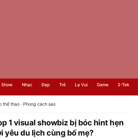
 Show
Nhạc
Đẹp
Trẻ
Lạ Vui
Game
2-Tek
o thể thao
·
Phong cách sao
 1 visual showbiz bị bóc hint hẹn
i yêu du lịch cùng bố mẹ?