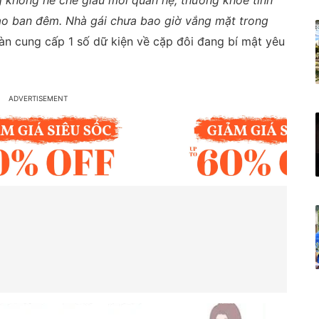
 không hề che giấu mối quan hệ, thường khoe tình
ào ban đêm. Nhà gái chưa bao giờ vắng mặt trong
àn cung cấp 1 số dữ kiện về cặp đôi đang bí mật yêu