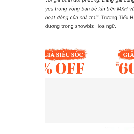
với gia đình đối phương.
Đàng gái cũng
yêu trong vòng bạn bè kín trên MXH v
hoạt động của nhà trai”
, Trương Tiểu H
đương trong showbiz Hoa ngữ.