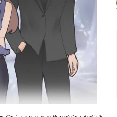
nam đỉnh lưu trong showbiz Hoa ngữ đang bí mật yêu