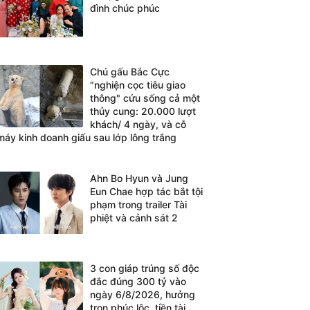
đình chúc phúc
Chú gấu Bắc Cực
"nghiện cọc tiêu giao
thông" cứu sống cả một
thủy cung: 20.000 lượt
khách/ 4 ngày, và cỗ
máy kinh doanh giấu sau lớp lông trắng
Ahn Bo Hyun và Jung
Eun Chae hợp tác bắt tội
phạm trong trailer Tài
phiệt và cảnh sát 2
3 con giáp trúng số độc
đắc đúng 300 tỷ vào
ngày 6/8/2026, hưởng
trọn phúc lộc, tiền tài