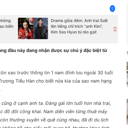
 những
Drama giữa đêm: Anh trai Sulli
au biến
lên tiếng chỉ trích “anh Kim”,
Kim Soo Hyun bị réo gọi!
ng đầu này đang nhận được sự chú ý đặc biệt từ
ôn xao trước thông tin 1 nam đỉnh lưu ngoài 30 tuổi
Trương Tiểu Hàn cho biết nửa kia của sao nam hạng
.
cũng ở cạnh anh ta. Đàng gái lớn tuổi hơn nhà trai,
 đồ đôi công khai. Nam diễn viên từng thuê máy
 còn thường xuyên về quê cùng nhau, đã đi du lịch