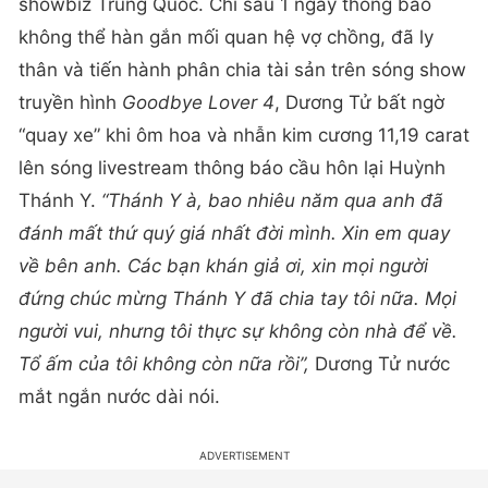
showbiz Trung Quốc. Chỉ sau 1 ngày thông báo
không thể hàn gắn mối quan hệ vợ chồng, đã ly
thân và tiến hành phân chia tài sản trên sóng show
truyền hình
Goodbye Lover 4
, Dương Tử bất ngờ
“quay xe” khi ôm hoa và nhẫn kim cương 11,19 carat
lên sóng livestream thông báo cầu hôn lại Huỳnh
Thánh Y.
“Thánh Y à, bao nhiêu năm qua anh đã
đánh mất thứ quý giá nhất đời mình. Xin em quay
về bên anh. Các bạn khán giả ơi, xin mọi người
đứng chúc mừng Thánh Y đã chia tay tôi nữa. Mọi
người vui, nhưng tôi thực sự không còn nhà để về.
Tổ ấm của tôi không còn nữa rồi”,
Dương Tử nước
mắt ngắn nước dài nói.