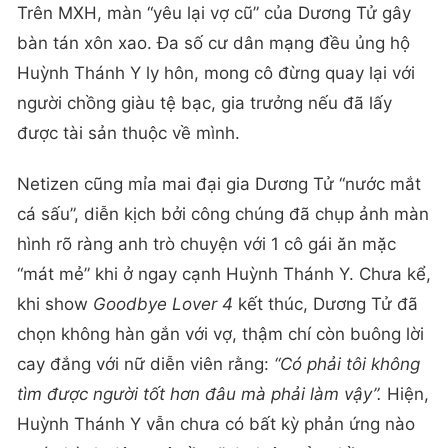
Trên MXH, màn “yêu lại vợ cũ” của Dương Tử gây
bàn tán xôn xao. Đa số cư dân mạng đều ủng hộ
Huỳnh Thánh Y ly hôn, mong cô đừng quay lại với
người chồng giàu tệ bạc, gia trưởng nếu đã lấy
được tài sản thuộc về mình.
Netizen cũng mỉa mai đại gia Dương Tử “nước mắt
cá sấu”, diễn kịch bởi công chúng đã chụp ảnh màn
hình rõ ràng anh trò chuyện với 1 cô gái ăn mặc
“mát mẻ” khi ở ngay cạnh Huỳnh Thánh Y. Chưa kể,
khi show
Goodbye Lover
4
kết thúc, Dương Tử đã
chọn không hàn gắn với vợ, thậm chí còn buông lời
cay đắng với nữ diễn viên rằng:
“Có phải tôi không
tìm được người tốt hơn đâu mà phải làm vậy”.
Hiện,
Huỳnh Thánh Y vẫn chưa có bất kỳ phản ứng nào