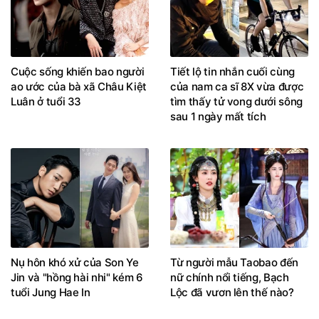
Cuộc sống khiến bao người
Tiết lộ tin nhắn cuối cùng
ao ước của bà xã Châu Kiệt
của nam ca sĩ 8X vừa được
Luân ở tuổi 33
tìm thấy tử vong dưới sông
sau 1 ngày mất tích
Nụ hôn khó xử của Son Ye
Từ người mẫu Taobao đến
Jin và "hồng hài nhi" kém 6
nữ chính nổi tiếng, Bạch
tuổi Jung Hae In
Lộc đã vươn lên thế nào?