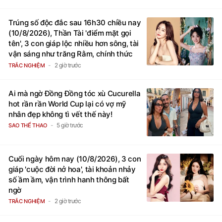
Trúng số độc đắc sau 16h30 chiều nay
(10/8/2026), Thần Tài 'điểm mặt gọi
tên', 3 con giáp lộc nhiều hơn sông, tài
vận sáng như trăng Rằm, chính thức
hết khổ
2 giờ trước
TRẮC NGHIỆM
Ai mà ngờ Đồng Đồng tóc xù Cucurella
hot rần rần World Cup lại có vợ mỹ
nhân đẹp không tì vết thế này!
5 giờ trước
SAO THỂ THAO
Cuối ngày hôm nay (10/8/2026), 3 con
giáp 'cuộc đời nở hoa', tài khoản nhảy
số ầm ầm, vận trình hanh thông bất
ngờ
2 giờ trước
TRẮC NGHIỆM