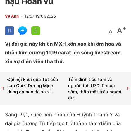
hậu Hoàn vũ
Vy Anh
12:57 19/01/2025
+
A
-
A
Vị đại gia này khiến MXH xôn xao khi ôm hoa và
nhẫn kim cương 11,19 carat lên sóng livestream
xin vợ diễn viên tha thứ.
Đại hội khui quà Tết của
Tóm dính tiểu tam và
sao Cbiz: Dương Mịch
người tình U70 đi mua
dùng cả bao đồ xa xỉ...
sắm, thân mật trêu ngươi
dư...
Sáng 19/1, cuộc hôn nhân của Huỳnh Thánh Y và
đại gia Dương Tử tiếp tục trở thành tâm điểm của