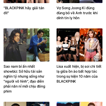
"BLACKPINK hãy giải tán
Vợ Song Joong Ki đùng
đi!"
đùng bỏ về Anh trước khi
dính tin ly hôn
Sao nam bí ẩn nhất
Lisa xuất hiện, bị soi chi tiết
showbiz: Sở hữu tài sản
lạ giữa ồn ào bất hợp tác
nghìn tỷ nhưng sống như
trong sự kiện 10 năm của
"người vô hình", đạo diễn
BLACKPINK
phải năn nỉ mới chịu đóng
phim