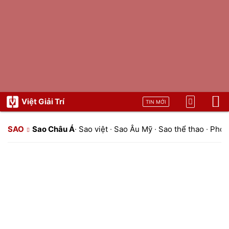
Việt Giải Trí
TIN MỚI
SAO
Sao Châu Á
·
Sao việt
·
Sao Âu Mỹ
·
Sao thể thao
·
Phon