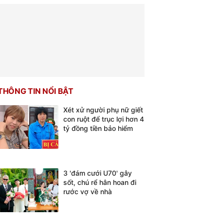
THÔNG TIN NỔI BẬT
Xét xử người phụ nữ giết
con ruột để trục lợi hơn 4
tỷ đồng tiền bảo hiểm
3 'đám cưới U70' gây
sốt, chú rể hân hoan đi
rước vợ về nhà