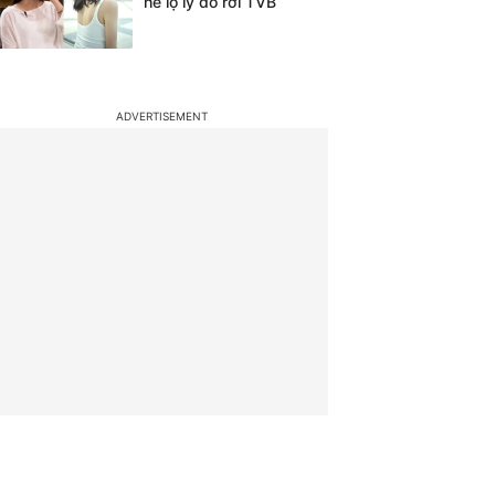
hé lộ lý do rời TVB