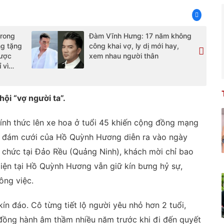
trong
Đàm Vĩnh Hưng: 17 năm không
ng tặng
công khai vợ, ly dị mới hay,
được
xem nhau người thân
ỉ vì…
ội “vợ người ta”.
ính thức lên xe hoa ở tuổi 45 khiến cộng đồng mạng
i, đám cưới của Hồ Quỳnh Hương diễn ra vào ngày
ổ chức tại Đảo Rều (Quảng Ninh), khách mời chỉ bao
Hiện tại Hồ Quỳnh Hương vẫn giữ kín bưng hỷ sự,
ông việc.
n đáo. Cô từng tiết lộ người yêu nhỏ hơn 2 tuổi,
đồng hành âm thầm nhiều năm trước khi đi đến quyết