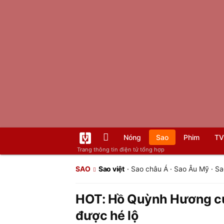
Nóng
Sao
Phim
TV
Trang thông tin điện tử tổng hợp
SAO
Sao việt
·
Sao châu Á
·
Sao Âu Mỹ
·
Sa
HOT: Hồ Quỳnh Hương cướ
được hé lộ