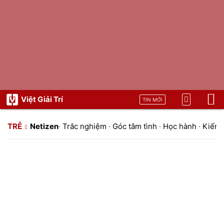
Việt Giải Trí
TIN MỚI
TRẺ
Netizen
·
Trắc nghiệm
·
Góc tâm tình
·
Học hành
·
Kiến t