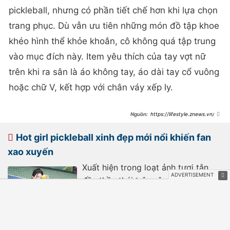
pickleball, nhưng có phần tiết chế hơn khi lựa chọn
trang phục. Dù vẫn ưu tiên những món đồ tập khoe
khéo hình thể khỏe khoắn, cô không quá tập trung
vào mục đích này. Item yêu thích của tay vợt nữ
trên khi ra sân là áo không tay, áo dài tay cổ vuông
hoặc chữ V, kết hợp với chân váy xếp ly.
https://lifestyle.znews.vn/ho
t-girl-tung-bi-chi-trich-ho-hang-khi-
ra-san-pickleball-gio-ra-sao-
post1572722.html
Hot girl pickleball xinh đẹp mới nổi khiến fan
xao xuyến
Xuất hiện trong loạt ảnh tươi tắn,
đầy thần thái trên sân pickleball,
Thùy Dung nhanh chóng thu hút sự
chú ý của cộng đồng mạng. Với bộ
đồ thể thao năng động cùng nụ