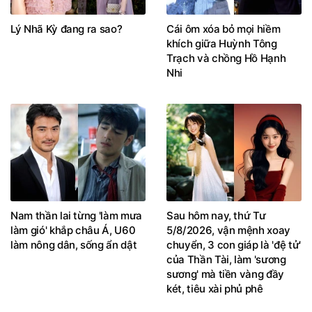
Lý Nhã Kỳ đang ra sao?
Cái ôm xóa bỏ mọi hiềm
khích giữa Huỳnh Tông
Trạch và chồng Hồ Hạnh
Nhi
Nam thần lai từng 'làm mưa
Sau hôm nay, thứ Tư
làm gió' khắp châu Á, U60
5/8/2026, vận mệnh xoay
làm nông dân, sống ẩn dật
chuyển, 3 con giáp là 'đệ tử'
của Thần Tài, làm 'sương
sương' mà tiền vàng đầy
két, tiêu xài phủ phê