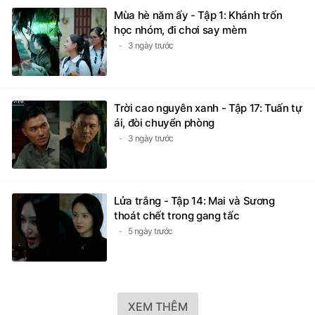
Mùa hè năm ấy - Tập 1: Khánh trốn
học nhóm, đi chơi say mèm
3 ngày trước
Trời cao nguyên xanh - Tập 17: Tuấn tự
ái, đòi chuyển phòng
3 ngày trước
Lửa trắng - Tập 14: Mai và Sương
thoát chết trong gang tấc
5 ngày trước
XEM THÊM