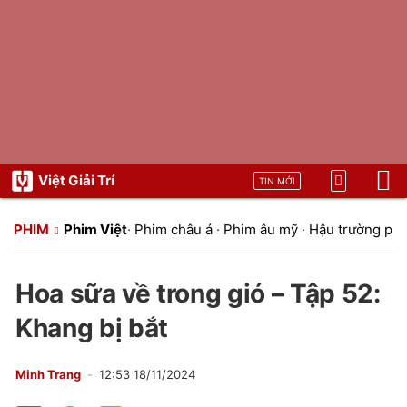
Việt Giải Trí
TIN MỚI
PHIM
Phim Việt
·
Phim châu á
·
Phim âu mỹ
·
Hậu trường ph
Hoa sữa về trong gió – Tập 52:
Khang bị bắt
Minh Trang
12:53 18/11/2024