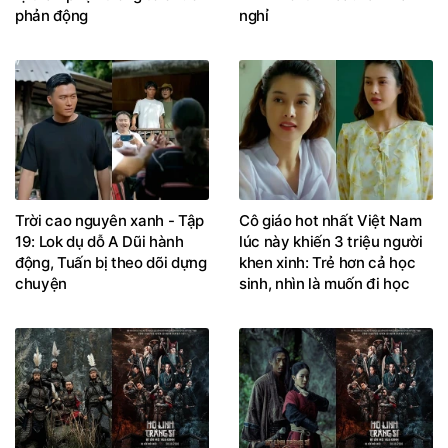
phản động
nghỉ
Trời cao nguyên xanh - Tập
Cô giáo hot nhất Việt Nam
19: Lok dụ dỗ A Dũi hành
lúc này khiến 3 triệu người
động, Tuấn bị theo dõi dựng
khen xinh: Trẻ hơn cả học
chuyện
sinh, nhìn là muốn đi học