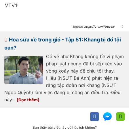
VTV1!
https://vtv.vn/truyen-
hinh/hoa-sua-ve-trong-gio-tap-52-
khang-bi-bat-
20241118113217394.htm
Hoa sữa về trong gió - Tập 51: Khang bị đổ tội
oan?
Có vẻ như Khang không hề vi phạm
pháp luật nhưng đã bị sếp kéo vào
vòng xoáy này để chịu tội thay.
Hiếu (NSƯT Bá Anh) phát hiện ra
rằng tập đoàn nơi Khang (NSƯT
Ngọc Quỳnh) làm việc đang bị công an điều tra. Điều
này...
Bạn thấy bài viết này có hữu ích không?