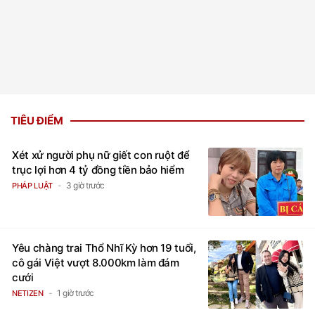
TIÊU ĐIỂM
Xét xử người phụ nữ giết con ruột để
trục lợi hơn 4 tỷ đồng tiền bảo hiểm
3 giờ trước
PHÁP LUẬT
Yêu chàng trai Thổ Nhĩ Kỳ hơn 19 tuổi,
cô gái Việt vượt 8.000km làm đám
cưới
1 giờ trước
NETIZEN