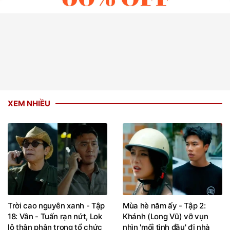
XEM NHIỀU
Trời cao nguyên xanh - Tập
Mùa hè năm ấy - Tập 2:
18: Vân - Tuấn rạn nứt, Lok
Khánh (Long Vũ) vỡ vụn
lộ thân phận trong tổ chức
nhìn 'mối tình đầu' đi nhà