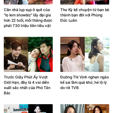
Căn nhà lụp xụp ở quê của
Thư Kỳ kể chuyện từ bạn bè
"lọ lem showbiz" lấy đại gia
thành bạn đời với Phùng
hơn 22 tuổi, mỗi tháng được
Đức Luân
phát 730 triệu tiền tiêu vặt
Trước Giây Phút Ấy Vượt
Đường Thi Vịnh nghẹn ngào
Giới Hạn, đây là 4 vai diễn
kể sai lầm quá khứ, hé lộ lý
xuất sắc nhất của Phó Tân
do rời TVB
Bác