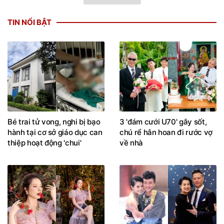
TIN NỔI BẬT
Bé trai tử vong, nghi bị bạo
3 'đám cưới U70' gây sốt,
hành tại cơ sở giáo dục can
chú rể hân hoan đi rước vợ
thiệp hoạt động 'chui'
về nhà