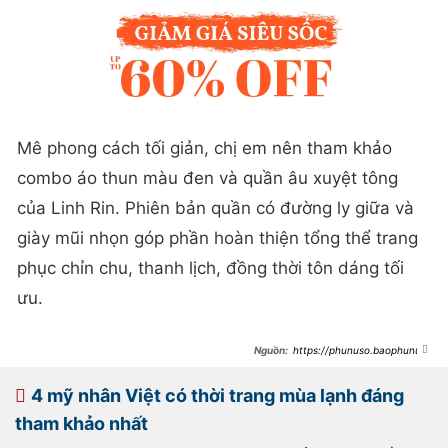
Mê phong cách tối giản, chị em nên tham khảo
combo áo thun màu đen và quần âu xuyệt tông
của Linh Rin. Phiên bản quần có đường ly giữa và
giày mũi nhọn góp phần hoàn thiện tổng thể trang
phục chỉn chu, thanh lịch, đồng thời tôn dáng tối
ưu.
https://phunuso.baophunuth
udo.vn/hoa-ra-my-nhan-viet-mac-
quan-ong-rong-cung-sanh-dieu-
man-nhan-khong-tham-khao-lai-
4 mỹ nhân Việt có thời trang mùa lạnh đáng
thay-day-dut-
193250712172102979.htm
tham khảo nhất