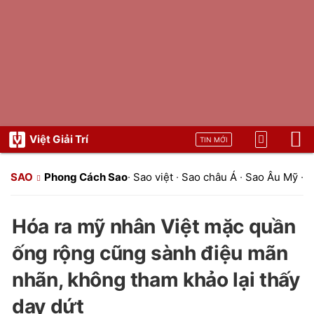
Việt Giải Trí
TIN MỚI
SAO
Phong Cách Sao
·
Sao việt
·
Sao châu Á
·
Sao Âu Mỹ
·
S
Hóa ra mỹ nhân Việt mặc quần
ống rộng cũng sành điệu mãn
nhãn, không tham khảo lại thấy
day dứt