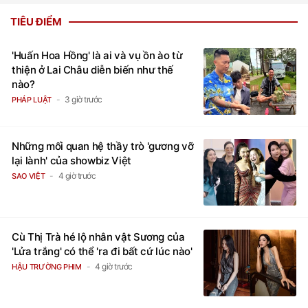
TIÊU ĐIỂM
'Huấn Hoa Hồng' là ai và vụ ồn ào từ
thiện ở Lai Châu diễn biến như thế
nào?
3 giờ trước
PHÁP LUẬT
Những mối quan hệ thầy trò 'gương vỡ
lại lành' của showbiz Việt
4 giờ trước
SAO VIỆT
Cù Thị Trà hé lộ nhân vật Sương của
'Lửa trắng' có thể 'ra đi bất cứ lúc nào'
4 giờ trước
HẬU TRƯỜNG PHIM