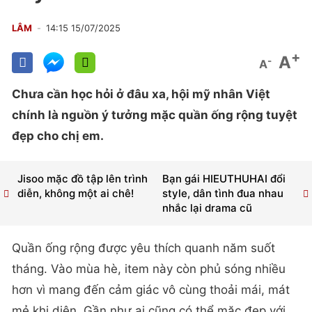
LÂM
14:15 15/07/2025
+
A
-
A
Chưa cần học hỏi ở đâu xa, hội mỹ nhân Việt
chính là nguồn ý tưởng mặc quần ống rộng tuyệt
đẹp cho chị em.
Jisoo mặc đồ tập lên trình
Bạn gái HIEUTHUHAI đổi
diễn, không một ai chê!
style, dân tình đua nhau
nhắc lại drama cũ
Quần ống rộng được yêu thích quanh năm suốt
tháng. Vào mùa hè, item này còn phủ sóng nhiều
hơn vì mang đến cảm giác vô cùng thoải mái, mát
mẻ khi diện. Gần như ai cũng có thể mặc đẹp với