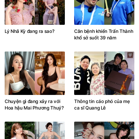
Lý Nhã Kỳ đang ra sao?
Căn bệnh khiến Trấn Thành
khổ sở suốt 39 năm
Chuyện gì đang xảy ra với
Thông tin cáo phó của mẹ
Hoa hậu Mai Phương Thuý?
ca sĩ Quang Lê