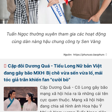
Tuấn Ngọc thường xuyên tham gia các hoạt động
cùng dàn nàng hậu chung công ty Sen Vàng
https://phunuso.baophunuth
udo.vn/hoa-hau-y-nhi-hen-ho-nam-
vuong-tuan-ngoc-
19325060915412001.htm
Cặp đôi Dương Quá - Tiểu Long Nữ bản Việt
đang gây bão MXH: Bị chê vừa sến vừa lố, mái
tóc giả trân khiến fan "cười bò"
Cặp Dương Quá - Cô Long gây bão
mạng xã hội hóa ra là những cái tên
cực quen thuộc. Mạng xã hội hiện
đang chia sẻ hình ảnh Hoa hậu Ý