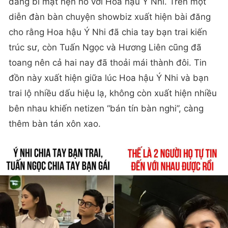
đang bí mật hẹn hò với Hoa hậu Ý Nhi. Trên một
diễn đàn bàn chuyện showbiz xuất hiện bài đăng
cho rằng Hoa hậu Ý Nhi đã chia tay bạn trai kiến
trúc sư, còn Tuấn Ngọc và Hương Liên cũng đã
toang nên cả hai nay đã thoải mái thành đôi. Tin
đồn này xuất hiện giữa lúc Hoa hậu Ý Nhi và bạn
trai lộ nhiều dấu hiệu lạ, không còn xuất hiện nhiều
bên nhau khiến netizen “bán tín bàn nghi”, càng
thêm bàn tán xôn xao.