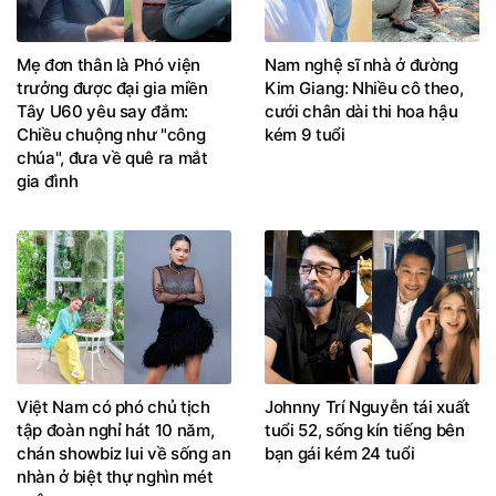
Mẹ đơn thân là Phó viện
Nam nghệ sĩ nhà ở đường
trưởng được đại gia miền
Kim Giang: Nhiều cô theo,
Tây U60 yêu say đắm:
cưới chân dài thi hoa hậu
Chiều chuộng như "công
kém 9 tuổi
chúa", đưa về quê ra mắt
gia đình
Việt Nam có phó chủ tịch
Johnny Trí Nguyễn tái xuất
tập đoàn nghỉ hát 10 năm,
tuổi 52, sống kín tiếng bên
chán showbiz lui về sống an
bạn gái kém 24 tuổi
nhàn ở biệt thự nghìn mét