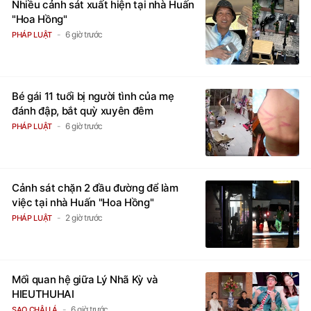
Nhiều cảnh sát xuất hiện tại nhà Huấn
"Hoa Hồng"
6 giờ trước
PHÁP LUẬT
Bé gái 11 tuổi bị người tình của mẹ
đánh đập, bắt quỳ xuyên đêm
6 giờ trước
PHÁP LUẬT
Cảnh sát chặn 2 đầu đường để làm
việc tại nhà Huấn "Hoa Hồng"
2 giờ trước
PHÁP LUẬT
Mối quan hệ giữa Lý Nhã Kỳ và
HIEUTHUHAI
6 giờ trước
SAO CHÂU Á