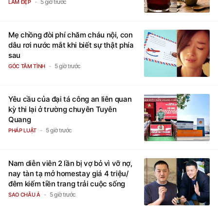
5 giờ trước
LÀM ĐẸP
Mẹ chồng đòi phí chăm cháu nội, con
dâu rơi nước mắt khi biết sự thật phía
sau
5 giờ trước
GÓC TÂM TÌNH
Yêu cầu của đại tá công an liên quan
kỳ thi lại ở trường chuyên Tuyên
Quang
5 giờ trước
PHÁP LUẬT
Nam diễn viên 2 lần bị vợ bỏ vì vỡ nợ,
nay tàn tạ mở homestay giá 4 triệu/
đêm kiếm tiền trang trải cuộc sống
5 giờ trước
SAO CHÂU Á