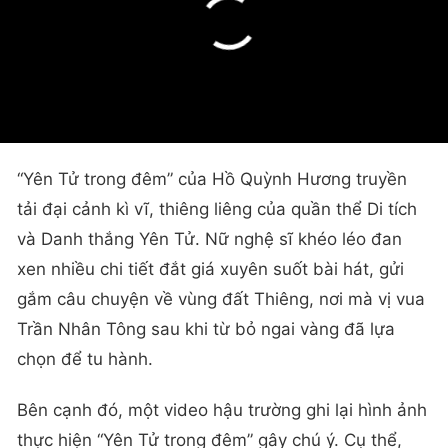
“Yên Tử trong đêm” của Hồ Quỳnh Hương truyền
tải đại cảnh kì vĩ, thiêng liêng của quần thể Di tích
và Danh thắng Yên Tử. Nữ nghệ sĩ khéo léo đan
xen nhiều chi tiết đắt giá xuyên suốt bài hát, gửi
gắm câu chuyện về vùng đất Thiêng, nơi mà vị vua
Trần Nhân Tông sau khi từ bỏ ngai vàng đã lựa
chọn để tu hành.
Bên cạnh đó, một video hậu trường ghi lại hình ảnh
thực hiện “Yên Tử trong đêm” gây chú ý. Cụ thể,