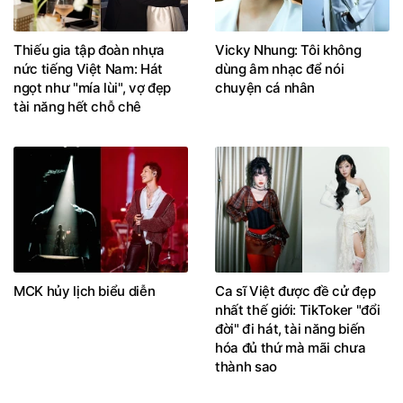
Thiếu gia tập đoàn nhựa
Vicky Nhung: Tôi không
nức tiếng Việt Nam: Hát
dùng âm nhạc để nói
ngọt như "mía lùi", vợ đẹp
chuyện cá nhân
tài năng hết chỗ chê
MCK hủy lịch biểu diễn
Ca sĩ Việt được đề cử đẹp
nhất thế giới: TikToker "đổi
đời" đi hát, tài năng biến
hóa đủ thứ mà mãi chưa
thành sao