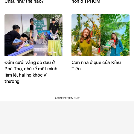
Châu như thế nào?
non ở TPHCM
Đám cưới vắng cô dâu ở
Căn nhà ở quê của Kiều
Phú Thọ, chú rể một mình
Tiên
làm lễ, hai họ khóc vì
thương