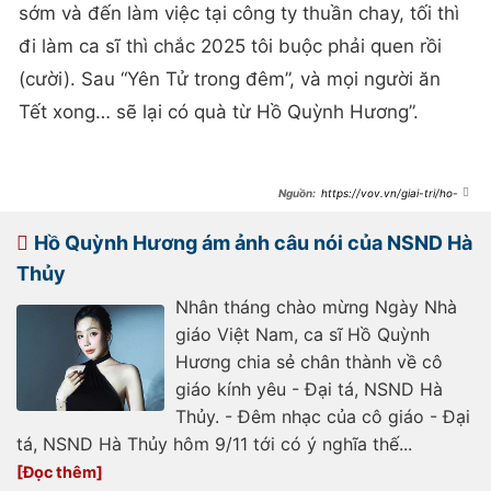
sớm và đến làm việc tại công ty thuần chay, tối thì
đi làm ca sĩ thì chắc 2025 tôi buộc phải quen rồi
(cười). Sau “Yên Tử trong đêm”, và mọi người ăn
Tết xong… sẽ lại có quà từ Hồ Quỳnh Hương”.
https://vov.vn/giai-tri/ho-
quynh-huong-mac-ao-dai-hat-tren-
dinh-yen-tu-trong-gio-ret-
post1150037.vov
Hồ Quỳnh Hương ám ảnh câu nói của NSND Hà
Thủy
Nhân tháng chào mừng Ngày Nhà
giáo Việt Nam, ca sĩ Hồ Quỳnh
Hương chia sẻ chân thành về cô
giáo kính yêu - Đại tá, NSND Hà
Thủy. - Đêm nhạc của cô giáo - Đại
tá, NSND Hà Thủy hôm 9/11 tới có ý nghĩa thế...