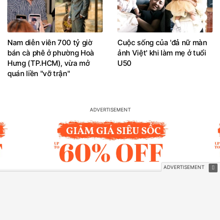
Nam diễn viên 700 tỷ giờ
Cuộc sống của 'đả nữ màn
bán cà phê ở phường Hoà
ảnh Việt' khi làm mẹ ở tuổi
Hưng (TP.HCM), vừa mở
U50
quán liền "vỡ trận"