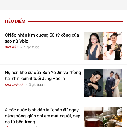
TIÊU ĐIỂM
Chiếc nhẫn kim cương 50 tỷ đồng của
sao nữ Vbiz
5 giờ trước
SAO VIỆT
Nụ hôn khó xử của Son Ye Jin và "hồng
hài nhi" kém 6 tuổi Jung Hae In
3 giờ trước
SAO CHÂU Á
4 cốc nước bình dân là "chân ái" ngày
nắng nóng, giúp chị em mát người, đẹp
da từ bên trong