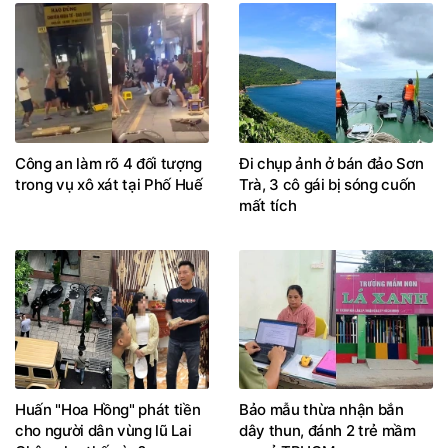
Công an làm rõ 4 đối tượng
Đi chụp ảnh ở bán đảo Sơn
trong vụ xô xát tại Phố Huế
Trà, 3 cô gái bị sóng cuốn
mất tích
Huấn "Hoa Hồng" phát tiền
Bảo mẫu thừa nhận bắn
cho người dân vùng lũ Lai
dây thun, đánh 2 trẻ mầm