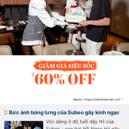
https://thanhnienviet.vn/ho-
ngoc-ha-toi-va-anh-cuong-kho-noi-
chuyen-voi-subeo-
209241202140414927.htm
Bức ảnh bóng lưng của Subeo gây kinh ngạc
Vóc dáng ở độ tuổi dậy thì của
Subeo - con trai Hồ Ngọc Hà gây