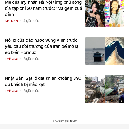
Mẹ của mỹ nhân Hà Nội từng phủ sóng
bìa tạp chí 20 năm trước: "Mã gen" quá
đỉnh
4 giờ trước
NETIZEN
Nỗi lo của các nước vùng Vịnh trước
yêu cầu bồi thường của Iran để mở lại
eo biển Hormuz
6 giờ trước
THẾ GIỚI
Nhật Bản: Sạt lở đất khiến khoảng 390
du khách bị mắc kẹt
6 giờ trước
THẾ GIỚI