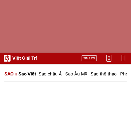
Việt Giải Trí
TIN MỚI
SAO
Sao Việt
·
Sao châu Á
·
Sao Âu Mỹ
·
Sao thể thao
·
Phon