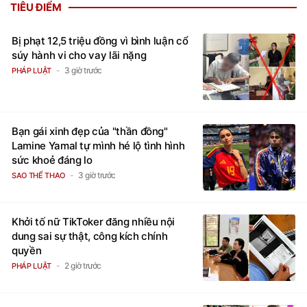
TIÊU ĐIỂM
Bị phạt 12,5 triệu đồng vì bình luận cổ
súy hành vi cho vay lãi nặng
3 giờ trước
PHÁP LUẬT
Bạn gái xinh đẹp của "thần đồng"
Lamine Yamal tự mình hé lộ tình hình
sức khoẻ đáng lo
3 giờ trước
SAO THỂ THAO
Khởi tố nữ TikToker đăng nhiều nội
dung sai sự thật, công kích chính
quyền
2 giờ trước
PHÁP LUẬT