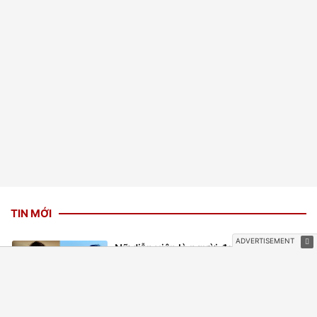
TIN MỚI
Nữ diễn viên là người đẹp Phụ nữ thế
kỷ 21 có BST kim cương hàng trăm tỷ,
được chồng nuôi 17 năm
1 giờ trước