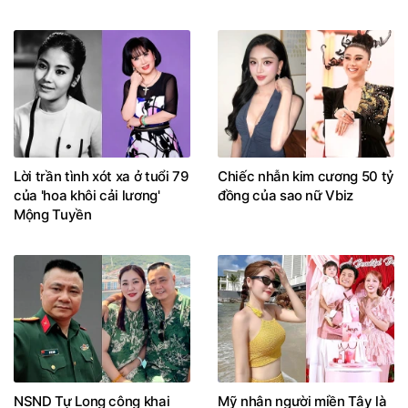
Lời trần tình xót xa ở tuổi 79
Chiếc nhẫn kim cương 50 tỷ
của 'hoa khôi cải lương'
đồng của sao nữ Vbiz
Mộng Tuyền
NSND Tự Long công khai
Mỹ nhân người miền Tây là