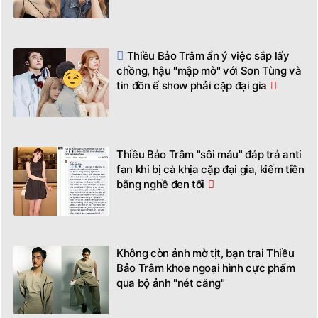
Thiều Bảo Trâm chính thức khoe có
người mới sau ồn ào với Sơn Tùng, ẩn
ý nhắc về quá khứ bị phản bội
Thiều Bảo Trâm ẩn ý việc sắp lấy
chồng, hậu "mập mờ" với Sơn Tùng và
tin đồn ế show phải cặp đại gia
Thiều Bảo Trâm "sôi máu" đáp trả anti
fan khi bị cà khịa cặp đại gia, kiếm tiền
bằng nghề đen tối