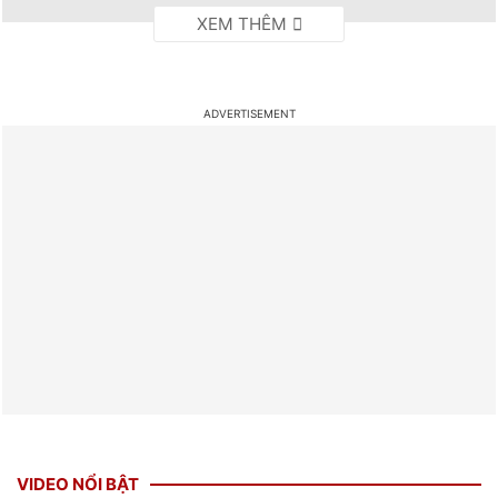
Không còn ảnh mờ tịt, bạn trai Thiều
Bảo Trâm khoe ngoại hình cực phẩm
qua bộ ảnh "nét căng"