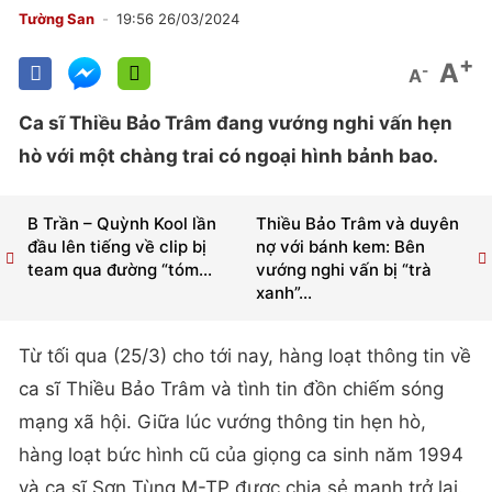
Tường San
19:56 26/03/2024
+
A
-
A
Ca sĩ Thiều Bảo Trâm đang vướng nghi vấn hẹn
hò với một chàng trai có ngoại hình bảnh bao.
B Trần – Quỳnh Kool lần
Thiều Bảo Trâm và duyên
đầu lên tiếng về clip bị
nợ với bánh kem: Bên
team qua đường “tóm...
vướng nghi vấn bị “trà
xanh”...
Từ tối qua (25/3) cho tới nay, hàng loạt thông tin về
ca sĩ Thiều Bảo Trâm và tình tin đồn chiếm sóng
mạng xã hội. Giữa lúc vướng thông tin hẹn hò,
hàng loạt bức hình cũ của giọng ca sinh năm 1994
và ca sĩ Sơn Tùng M-TP được chia sẻ mạnh trở lại.