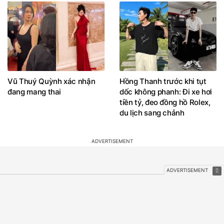
Cuộc sống của 'đả nữ màn
"Hoa hậu nghèo nhất Việt
ảnh Việt' khi làm mẹ ở tuổi
Nam" đứng yên cũng toát
U50
khí chất phú bà, visual hậu
sinh con thứ 2 gây chú ý
Vũ Thuý Quỳnh xác nhận
Hồng Thanh trước khi tụt
đang mang thai
dốc không phanh: Đi xe hơi
tiền tỷ, đeo đồng hồ Rolex,
du lịch sang chảnh