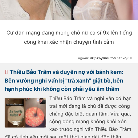
Cư dân mạng đang mong chờ nữ ca sĩ 9x lên tiếng
công khai xác nhận chuyện tình cảm
https://phunumoi.net.vn/hin
h-anh-thieu-bao-tram-ben-son-
tung-hot-tro-lai-giua-nghi-van-co-
tinh-yeu-moi-d305969.html
Thiều Bảo Trâm và duyên nợ với bánh kem:
Bên vướng nghi vấn bị "trà xanh" giật bồ, bên
hạnh phúc khi không còn phải yêu âm thầm
Thiều Bảo Trâm và nghi vấn có bạn