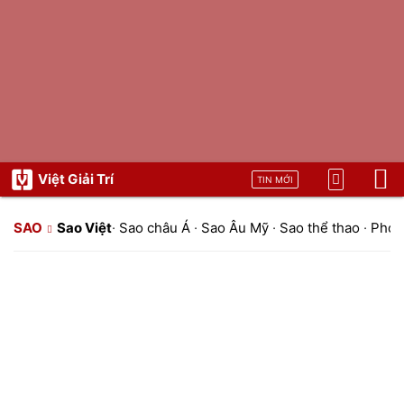
Việt Giải Trí
TIN MỚI
SAO
Sao Việt
·
Sao châu Á
·
Sao Âu Mỹ
·
Sao thể thao
·
Phon