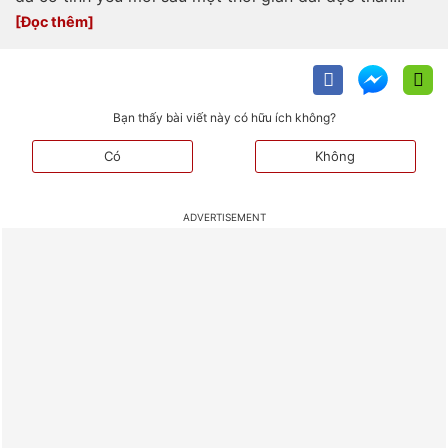
trai mới đang là chủ đề được công
chúng đặc biệt quan tâm. Vừa qua,
cộng đồng mạng không khỏi xôn
xao trước nghi vấn Thiều Bảo Trâm
đã có tình yêu mới sau một thời gian dài độc thân...
Bạn thấy bài viết này có hữu ích không?
Có
Không