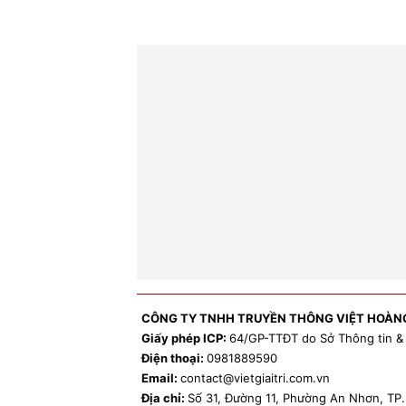
CÔNG TY TNHH TRUYỀN THÔNG VIỆT HOÀN
Giấy phép ICP:
64/GP-TTĐT do Sở Thông tin &
Điện thoại:
0981
889590
Email:
contact
@vietgiaitri.com.vn
Địa chỉ:
Số 31, Đường 11, Phường An Nhơn, T