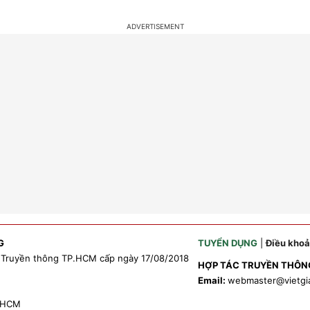
G
TUYỂN DỤNG
|
Điều kho
 Truyền thông TP.HCM cấp ngày 17/08/2018
HỢP TÁC TRUYỀN THÔN
Email:
webmaster
@vietgi
P.HCM