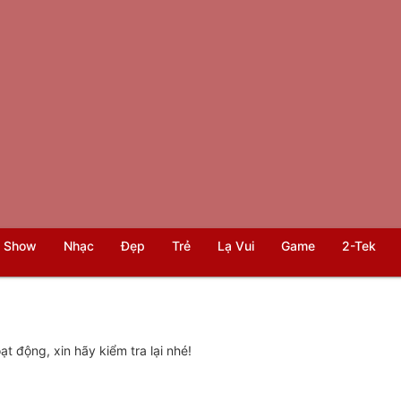
 Show
Nhạc
Đẹp
Trẻ
Lạ Vui
Game
2-Tek
t động, xin hãy kiểm tra lại nhé!