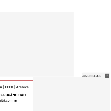
ản
|
FEED
|
Archive
G & QUẢNG CÁO
aitri.com.vn